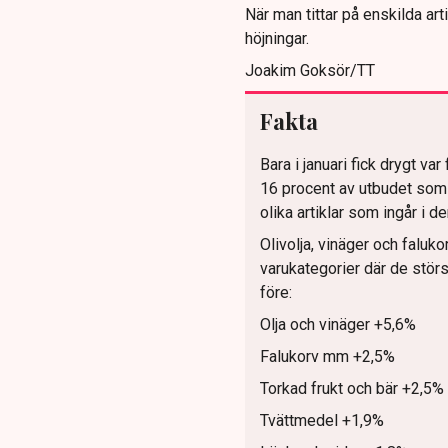
När man tittar på enskilda ar
höjningar.
Joakim Goksör/TT
Fakta
Bara i januari fick drygt v
16 procent av utbudet som M
olika artiklar som ingår i 
Olivolja, vinäger och faluk
varukategorier där de störs
före:
Olja och vinäger +5,6%
Falukorv mm +2,5%
Torkad frukt och bär +2,5%
Tvättmedel +1,9%