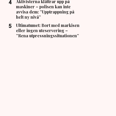
Aktivisterna klättrar upp på
maskiner – polisen kan inte
avvisa dem: ”Upptrappning på
helt ny nivå”
Ultimatumet: Bort med markisen
eller ingen uteservering –
”Rena utpressningssituationen”