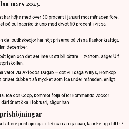
dan mars 2023.
t har höjts med över 30 procent i januari mot månaden före,
set på gul paprika är upp med drygt 60 procent i vissa
n del butikskedjor har höjt priserna på vissa flaskor kraftigt,
dan december.
påt igen och det ser inte ut att bli bättre – tvärtom, säger Ulf
tpriskollen.
a varor via Axfoods Dagab – det vill säga Willys, Hemköp
na priser dubbelt så mycket som Ica under månaden, enligt
ra, Ica och Coop, kommer följa efter kommande veckor.
ärför att öka i februari, säger han.
prishöjningar
rt större prishöjningar i februari än i januari, kanske upp till 0,7