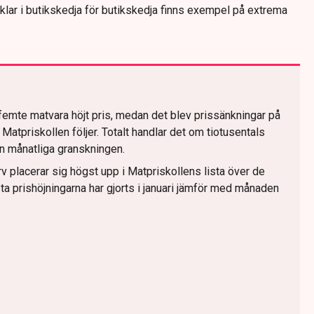
tiklar i butikskedja för butikskedja finns exempel på extrema
ar femte matvara höjt pris, medan det blev prissänkningar på
atpriskollen följer. Totalt handlar det om tiotusentals
den månatliga granskningen.
orv placerar sig högst upp i Matpriskollens lista över de
ta prishöjningarna har gjorts i januari jämför med månaden