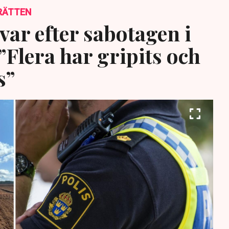
RÄTTEN
var efter sabotagen i
”Flera har gripits och
s”