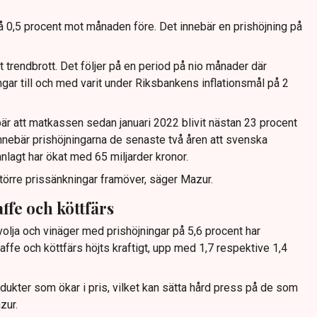
t på 0,5 procent mot månaden före. Det innebär en prishöjning på
 trendbrott. Det följer på en period på nio månader där
gar till och med varit under Riksbankens inflationsmål på 2
ebär att matkassen sedan januari 2022 blivit nästan 23 procent
innebär prishöjningarna de senaste två åren att svenska
agt har ökat med 65 miljarder kronor.
törre prissänkningar framöver, säger Mazur.
ffe och köttfärs
olja och vinäger med prishöjningar på 5,6 procent har
affe och köttfärs höjts kraftigt, upp med 1,7 respektive 1,4
ukter som ökar i pris, vilket kan sätta hård press på de som
zur.