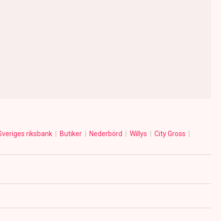
Sveriges riksbank
Butiker
Nederbörd
Willys
City Gross