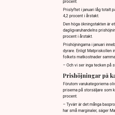
procent.
Prislyftet i januari låg total
4,2 procent i årstakt.
Den höga ökningstakten är ett
dagligvaruhandelns prishöjnin
procent i årstakt.
Prishöjningarna i januari inn
dyrare. Enligt Matpriskollen 
folkets matkostnader sammanl
– Och vi ser inga tecken på s
Prishöjningar på ka
Förutom varukategorierna oliv
priserna på storsäljare som k
procent.
– Tyvärr är det många basprod
har små marginaler, säger Ma