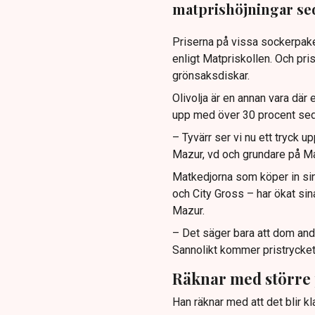
matprishöjningar se
Priserna på vissa sockerpake
enligt Matpriskollen. Och pri
grönsaksdiskar.
Olivolja är en annan vara där e
upp med över 30 procent se
– Tyvärr ser vi nu ett tryck up
Mazur, vd och grundare på Ma
Matkedjorna som köper in sin
och City Gross – har ökat si
Mazur.
– Det säger bara att dom and
Sannolikt kommer pristrycket d
Räknar med större 
Han räknar med att det blir kla