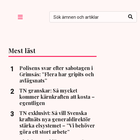
Mest läst
Polisens svar efter sabotagen i
Grimsås: ”Flera har gripits och
avlägsnats”
TN granskar: Så mycket
kommer kärnkraften att kosta –
egentligen
TN exklusivt: Så vill Svenska
kraftnäts nya generaldirektör
stärka elsystemet – ”Vi behöver
göra ett stort arbete”