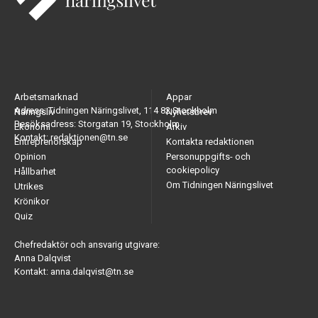
Arbetsmarknad
Appar
Adress: Tidningen Näringslivet, 114 82 Stockholm
Näringsliv
Nyhetsbrev
Besöksadress: Storgatan 19, Stockholm
Ekonomi
Arkiv
Kontakt: redaktionen@tn.se
Entreprenörskap
Kontakta redaktionen
Opinion
Personuppgifts- och
cookiepolicy
Hållbarhet
Om Tidningen Näringslivet
Utrikes
Krönikor
Quiz
Chefredaktör och ansvarig utgivare:
Anna Dalqvist
Kontakt: anna.dalqvist@tn.se