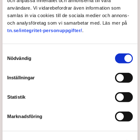
och anpassa innehållet och annonserna till våra
användare. Vi vidarebefordrar även information som
samlas in via cookies till de sociala medier och annons-
och analysföretag som vi samarbetar med. Läs mer på
tn.se/integritet-personuppgifter/
.
Kritiken mot Samhall –
företag chanslösa mot låga
Samtyckesval
bud
Nödvändig
Flera städbolag vittnar om att Samhall lägger så låga
Inställningar
anbud vid upphandlingar att andra företag är
chanslösa, skriver Expressen.
Statistik
3 years ago |
Av: Zoran Cale
Marknadsföring