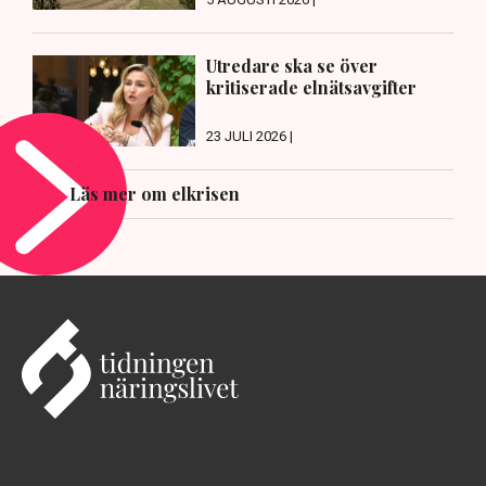
Utredare ska se över
kritiserade elnätsavgifter
23 JULI 2026 |
Läs mer om elkrisen