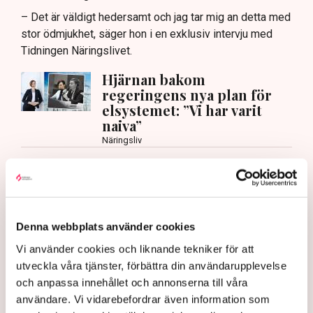
– Det är väldigt hedersamt och jag tar mig an detta med
stor ödmjukhet, säger hon i en exklusiv intervju med
Tidningen Näringslivet.
Hjärnan bakom
regeringens nya plan för
elsystemet: ”Vi har varit
naiva”
Näringsliv
Vad kan Svenska kraftnät göra för att skapa
förutsättningar för näringslivet?
– Det är väldigt viktigt att tydliggöra hur vi kan
expandera och möta industrins behov av el. Jag ser det
Denna webbplats använder cookies
som en grundläggande förutsättning för vår
Vi använder cookies och liknande tekniker för att
konkurrenskraft och då är det viktigt att säkerställa
utveckla våra tjänster, förbättra din användarupplevelse
leveranssäkerhet och att kunna visa företagen att
och anpassa innehållet och annonserna till våra
Sverige är ett land där vi har rådighet över vår
användare. Vi vidarebefordrar även information som
energiförsörjning och att vi kommer att stå stadiga