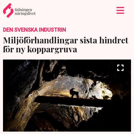
DEN SVENSKA INDUSTRIN
Miljöförhandlingar sista hindret
för ny koppargruva