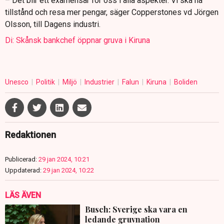
– Det blir ett examensår för oss i alla aspekter. Vi ska ha
tillstånd och resa mer pengar, säger Copperstones vd Jörgen
Olsson, till Dagens industri.
Di: Skånsk bankchef öppnar gruva i Kiruna
Unesco
Politik
Miljö
Industrier
Falun
Kiruna
Boliden
Redaktionen
Publicerad:
29 jan 2024, 10:21
Uppdaterad:
29 jan 2024, 10:22
LÄS ÄVEN
Busch: Sverige ska vara en
ledande gruvnation