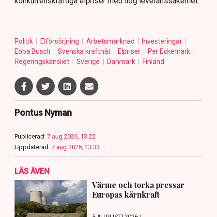
konkurrenskraftiga elpriser med hög leveranssäkerhet.
Politik
Elförsörjning
Arbetsmarknad
Investeringar
Ebba Busch
Svenska kraftnät
Elpriser
Per Eckemark
Regeringskansliet
Sverige
Danmark
Finland
Pontus Nyman
Publicerad:
7 aug 2026, 13:22
Uppdaterad:
7 aug 2026, 13:33
LÄS ÄVEN
Värme och torka pressar
Europas kärnkraft
5 AUGUSTI 2026 |