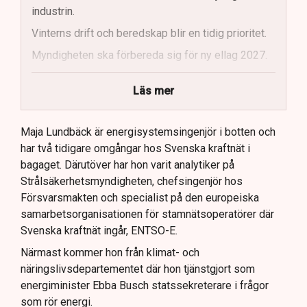
industrin.
Vinterns drift och beredskap blir en tidig prioritet.
Myndigheten ska förbereda sig för ny ellag 2027.
Maja Lundbäck vill se en mer proaktiv
Läs mer
systemoperatör.
Nya utlandsförbindelser ska analyseras noggrant.
Maja Lundbäck är energisystemsingenjör i botten och
har två tidigare omgångar hos Svenska kraftnät i
bagaget. Därutöver har hon varit analytiker på
Strålsäkerhetsmyndigheten, chefsingenjör hos
Försvarsmakten och specialist på den europeiska
samarbetsorganisationen för stamnätsoperatörer där
Svenska kraftnät ingår, ENTSO-E.
Närmast kommer hon från klimat- och
näringslivsdepartementet där hon tjänstgjort som
energiminister Ebba Busch statssekreterare i frågor
som rör energi.