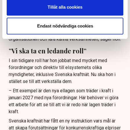
Tillåt alla cookies
– Driften och att förbereda sig för vintern är ju förstås
alltid en prioriterad fråga. Det kan ju komma att bli olika
scenarier beroende på hur omvärldsläget utvecklar sig.
Endast nödvändiga cookies
– Inledningsvis kommer jag vara mycket ute i
organisationen och lära känna verksamheten, säger hon.
”Vi ska ta en ledande roll”
I sin tidigare roll har hon jobbat med mycket med
förordningar och direktiv till elsystemets olika
myndigheter, inklusive Svenska kraftnät. Nu ska hon i
stället se till att verkställa dem.
– Ett exempel är den nya ellagen som träder i kraft i
januari 2027 med nya förordningar. Här behöver vi göra
ett arbete för att se till att vi är redo när lagen träder i
kraft.
Svenska kraftnät har fått en ny instruktion vars mål är
att skapa förutsättningar för konkurrenskraftiga elpriser