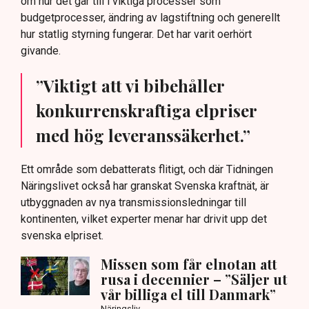
om hur det går till i viktiga processer som
budgetprocesser, ändring av lagstiftning och generellt
hur statlig styrning fungerar. Det har varit oerhört
givande.
”Viktigt att vi bibehåller
konkurrenskraftiga elpriser
med hög leveranssäkerhet.”
Ett område som debatterats flitigt, och där Tidningen
Näringslivet också har granskat Svenska kraftnät, är
utbyggnaden av nya transmissionsledningar till
kontinenten, vilket experter menar har drivit upp det
svenska elpriset.
Missen som får elnotan att
rusa i decennier – ”Säljer ut
vår billiga el till Danmark”
Näringsliv