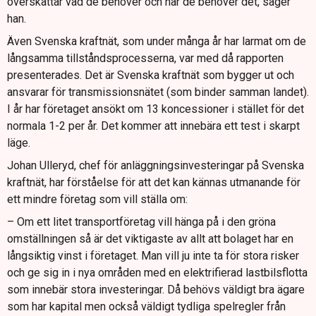
överskattar vad de behöver och när de behöver det, säger
han.
Även Svenska kraftnät, som under många år har larmat om de
långsamma tillståndsprocesserna, var med då rapporten
presenterades. Det är Svenska kraftnät som bygger ut och
ansvarar för transmissionsnätet (som binder samman landet).
I år har företaget ansökt om 13 koncessioner i stället för det
normala 1-2 per år. Det kommer att innebära ett test i skarpt
läge.
Johan Ulleryd, chef för anläggningsinvesteringar på Svenska
kraftnät, har förståelse för att det kan kännas utmanande för
ett mindre företag som vill ställa om:
– Om ett litet transportföretag vill hänga på i den gröna
omställningen så är det viktigaste av allt att bolaget har en
långsiktig vinst i företaget. Man vill ju inte ta för stora risker
och ge sig in i nya områden med en elektrifierad lastbilsflotta
som innebär stora investeringar. Då behövs väldigt bra ägare
som har kapital men också väldigt tydliga spelregler från