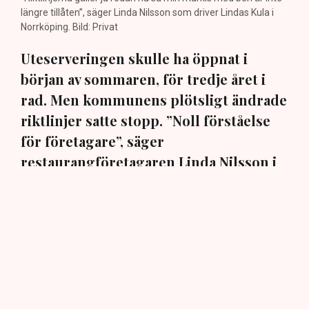
längre tillåten”, säger Linda Nilsson som driver Lindas Kula i
Norrköping. Bild: Privat
Uteserveringen skulle ha öppnat i
början av sommaren, för tredje året i
rad. Men kommunens plötsligt ändrade
riktlinjer satte stopp. ”Noll förståelse
för företagare”, säger
restaurangföretagaren Linda Nilsson i
Norrköping till TN.
En markis med fyra ben. Den har hamnat i centrum när
Norrköpings kommun ändrat sina policys för
uteserveringarna i staden. När restaurangföretagaren
Linda Nilsson i mars ansökte om att för tredje
sommaren i rad komplettera restaurangen Lindas Kula
med en uteservering, blev det stopp: Markisen måste