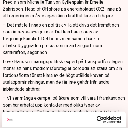
Precis som Michelle Tun von Gyllenpalm är Emelie
Zakrisson, Head of Offshore på energibolaget OX2, inne på
att regeringen måste agera ännu kraftfulltare än tidigare.
– Det måste finnas en politisk vilja att driva det framåt och
göra intresseavvägningar. Det kan bara göras av
Regeringskansliet. Det behövs en samordnare för
elnätsutbyggnaden precis som man har gjort inom
kärnkraften, säger hon.
Love Hansson, näringspolitisk expert på Transportföretagen,
menar att hans medlemsföretag är beredda att ställa om sin
fordonsflotta för att klara av de högt ställda kraven på
utsläppsminskningar, men de får inte gehör från andra
inblandade aktörer.
– Vi ser många exempel på åkare som vill vara i framkant och
som har arbetat upp kontakter med olika typer av
transportköpare. De har en dialog om ökade priser i de fall
där det behövs och har en dialog med offentliga beställare.
Men de samtalen når ofta ett slut och det handlar inte om