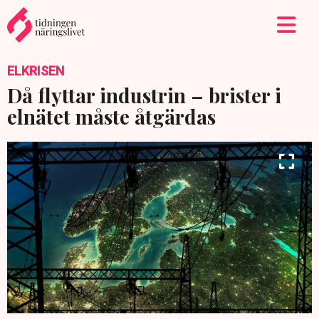
ELKRISEN
Då flyttar industrin – brister i
elnätet måste åtgärdas