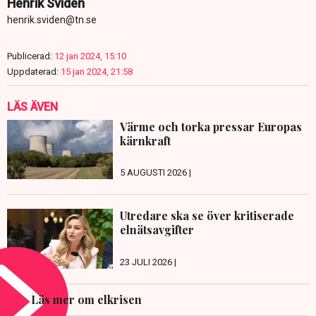
Henrik Svidén
henrik.sviden@tn.se
Publicerad:
12 jan 2024, 15:10
Uppdaterad:
15 jan 2024, 21:58
LÄS ÄVEN
Värme och torka pressar Europas
kärnkraft
5 AUGUSTI 2026 |
Utredare ska se över kritiserade
elnätsavgifter
23 JULI 2026 |
Läs mer om elkrisen