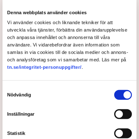
lastbilägarnas ovilja, säger han.
Denna webbplats använder cookies
De mindre transportföretagen saknar också de finansiella
muskler och det kunnande som krävs för att förhandla med
Vi använder cookies och liknande tekniker för att
elnätsföretagen om en anslutning.
utveckla våra tjänster, förbättra din användarupplevelse
och anpassa innehållet och annonserna till våra
Enormt investeringsbehov
användare. Vi vidarebefordrar även information som
samlas in via cookies till de sociala medier och annons-
Förslagen i rapporten rör allt från parallella
och analysföretag som vi samarbetar med. Läs mer på
tillståndsprocesser, nya arbetsmetoder – bland annat med
tn.se/integritet-personuppgifter/
.
inspiration från andra infrastrukturtunga sektorer, förbättrade
samarbeten mellan myndigheter till så kallade luftbokningar,
det vill säga att en industri bokar upp en effekttilldelning som
Samtyckesval
inte användas. Det handlar också om EU-regleringar som är
Nödvändig
dåligt anpassade för svenska förhållanden, intressekonflikter
med lokalbefolkning och miljöintressen och inte minst
bristen på kompetent arbetskraft. Bland annat.
Inställningar
Investeringsbehovet i nätet är svindlande 890-945 miljarder
kronor stort fram till 2045, varav drygt hälften av pengarna
Statistik
ska gå till reinvesteringar. En stor del av utbyggnaden måste