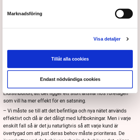
ske de närmaste tolv åren.
Marknadsföring
Ett förslag som diskuteras mycket är så kallade villkorade
anslutningar. Det betyder att kunden, till exempel en industri,
går med på begränsad elanvändning under de timmar då
elnätet är som mest belastat.
Visa detaljer
– Det är en bra start att ha villkorade avtal, det kan snabba
upp processerna. Det finns flera sådana här lågt hängande
Tillåt alla cookies
frukter, säger Johan Bruce, SKGS.
Behov överskattas
Endast nödvändiga cookies
När det gäller luftbokningar menar Jakob Eliasson, Vattenfall
Eldistribution, att det ligger ett stort ansvar hos företagen
som vill ha mer effekt för en satsning.
– Vi måste se till att det befintliga och nya nätet används
effektivt och då är det dåligt med luftbokningar. Men i varje
enskilt fall så är det ju naturligtvis så att varje kund är
övertygad om att just deras behov måste prioriteras. De