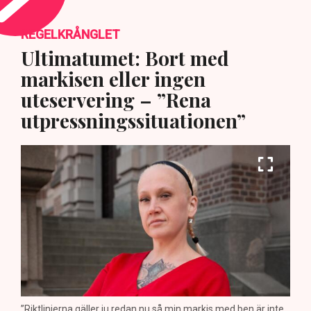
REGELKRÅNGLET
Ultimatumet: Bort med
markisen eller ingen
uteservering – ”Rena
utpressningssituationen”
”Riktlinjerna gäller ju redan nu så min markis med ben är inte