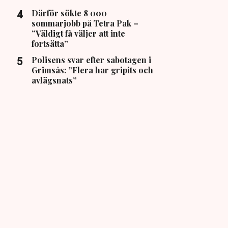
Därför sökte 8 000
sommarjobb på Tetra Pak –
”Väldigt få väljer att inte
fortsätta”
Polisens svar efter sabotagen i
Grimsås: ”Flera har gripits och
avlägsnats”