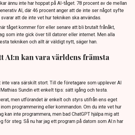
kar ännu inte har hoppat på AI-tåget. 78 procent av de mellan
enerativ AI, där 46 procent anger att de inte ser något syfte
varar att de inte vet hur tekniken ska användas.
r tåget kommer förr eller senare att bli brutalt frånåkt,
g som inte gick över till datorer eller internet. Men alla
testa tekniken och allt är väldigt nytt, säger han.
t AI:n kan vara världens främsta
nte vara särskilt stort. Till de företagare som upplever AI
Mathias Sundin ett enkelt tips: sätt igång och testa.
erat, men utförandet är enkelt och styrs utifrån ens eget
 inom programmering eller kommandon. Om du inte vet hur
 Jag kan inte programmera, men bad ChatGPT hjälpa mig att
 för steg. Så nu har jag ett program på datorn som AI:n har