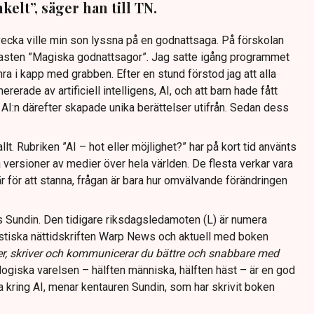
elt”, säger han till TN.
cka ville min son lyssna på en godnattsaga. På förskolan
asten ”Magiska godnattsagor”. Jag satte igång programmet
lumra i kapp med grabben. Efter en stund förstod jag att alla
erade av artificiell intelligens, AI, och att barn hade fått
m AI:n därefter skapade unika berättelser utifrån. Sedan dess
t. Rubriken ”AI – hot eller möjlighet?” har på kort tid använts
a versioner av medier över hela världen. De flesta verkar vara
r för att stanna, frågan är bara hur omvälvande förändringen
 Sundin. Den tidigare riksdagsledamoten (L) är numera
stiska nättidskriften Warp News och aktuell med boken
er, skriver och kommunicerar du bättre och snabbare med
giska varelsen – hälften människa, hälften häst – är en god
nka kring AI, menar kentauren Sundin, som har skrivit boken