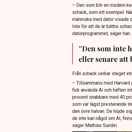
– Den som blir en modern ken
schack, som ett exempel. När
människa med dator visade d
Inte för att de är bättre schac
datorprogrammet, säger han.
”Den som inte h
eller senare att 
Från schack verkar steget inte
– Tillsammans med Harvard g
fick använda AI och häften int
procent snabbare med 40 proc
som var lägst presterande in
den övre halvan. De höjde sig
de inte kan något om AI, finns
säger Mathias Sundin.