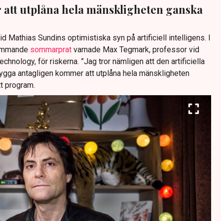
att utplåna hela mänskligheten ganska
tid Mathias Sundins optimistiska syn på artificiell intelligens. I
sammande
sommarprat
varnade Max Tegmark, professor vid
hnology, för riskerna. ”Jag tror nämligen att den artificiella
bygga antagligen kommer att utplåna hela mänskligheten
tt program.