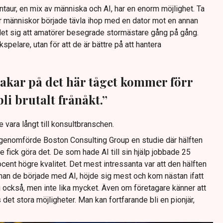
taur, en mix av människa och AI, har en enorm möjlighet. Ta
 människor började tävla ihop med en dator mot en annan
et sig att amatörer besegrade stormästare gång på gång.
kspelare, utan för att de är bättre på att hantera
akar på det här tåget kommer förr
bli brutalt frånåkt.”
 vara långt till konsultbranschen.
enomförde Boston Consulting Group en studie där hälften
e fick göra det. De som hade AI till sin hjälp jobbade 25
ent högre kvalitet. Det mest intressanta var att den hälften
nan de började med AI, höjde sig mest och kom nästan ifatt
 också, men inte lika mycket. Även om företagare känner att
 det stora möjligheter. Man kan fortfarande bli en pionjär,