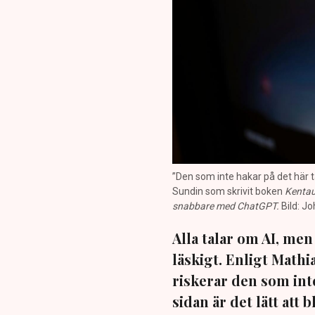
”Den som inte hakar på det här t
Sundin som skrivit boken
Kentau
snabbare med ChatGPT.
Bild: J
Alla talar om AI, me
läskigt. Enligt Math
riskerar den som inte
sidan är det lätt att 