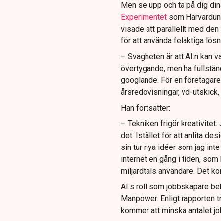
Men se upp och ta på dig dina
Experimentet
som Harvarduni
visade att parallellt med de
för att använda felaktiga lös
– Svagheten är att AI:n kan va
övertygande, men ha fullständ
googlande. För en företagare 
årsredovisningar, vd-utskick,
Han fortsätter:
– Tekniken frigör kreativitet. 
det. Istället för att anlita de
sin tur nya idéer som jag inte 
internet en gång i tiden, s
miljardtals användare. Det k
AI:s roll som jobbskapare be
Manpower. Enligt rapporten tr
kommer att minska antalet jo