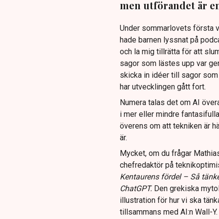
men utförandet är enk
Under sommarlovets första ve
hade barnen lyssnat på podc
och la mig tillrätta för att s
sagor som lästes upp var gener
skicka in idéer till sagor so
har utvecklingen gått fort.
Numera talas det om AI överall
i mer eller mindre fantasifull
överens om att tekniken är hä
är.
Mycket, om du frågar Mathias
chefredaktör på teknikoptimi
Kentaurens fördel – Så tänk
ChatGPT.
Den grekiska mytolo
illustration för hur vi ska tä
tillsammans med AI:n Wall-Y.