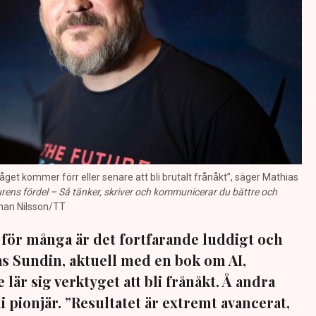
åget kommer förr eller senare att bli brutalt frånåkt”, säger Mathias
rens fördel – Så tänker, skriver och kommunicerar du bättre och
ohan Nilsson/TT
n för många är det fortfarande luddigt och
ias Sundin, aktuell med en bok om AI,
 lär sig verktyget att bli frånåkt. Å andra
bli pionjär. ”Resultatet är extremt avancerat,