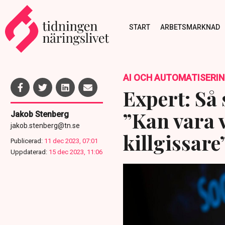
START
ARBETSMARKNAD
AI OCH AUTOMATISERI
Expert: Så
”Kan vara 
Jakob Stenberg
jakob.stenberg@tn.se
killgissare
Publicerad:
11 dec 2023, 07:01
Uppdaterad:
15 dec 2023, 11:06