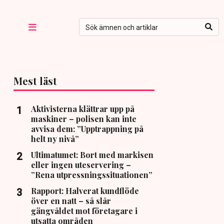
Mest läst
Aktivisterna klättrar upp på
maskiner – polisen kan inte
avvisa dem: ”Upptrappning på
helt ny nivå”
Ultimatumet: Bort med markisen
eller ingen uteservering –
”Rena utpressningssituationen”
Rapport: Halverat kundflöde
över en natt – så slår
gängvåldet mot företagare i
utsatta områden