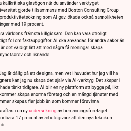
 källkritiska glasögon när du använder verktyget.
versitet gjorde tillsammans med Boston Consulting Group
n produktivitetsökning som AI gav, ökade också sannolikheten
ningar med 19 procent.
ra världens främsta killgissare. Den kan vara otroligt
igt fel om faktauppgifter. AI ska användas för andra saker än
är det väldigt lätt att med några få meningar skapa
 nyhetsbrev och liknande.
Jag är dålig på att designa, men vet i huvudet hur jag vill ha
signers kan jag nu skapa det själv via AI-verktyg. Det skapar i
hade tänkt tidigare. AI blir en ny plattform att bygga på, likt
om kommer skapa enorma företag och en mängd tjänster med
ommer skapas fler jobb än som kommer försvinna.
kräftas i en ny
undersökning
av bemanningsföretaget
or bara 17 procent av arbetsgivare att den nya tekniken
bb.