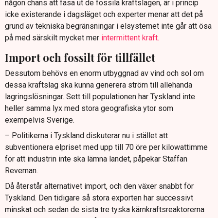
någon chans att fasa ut de fossila kraftslagen, är i princip
icke existerande i dagsläget och experter menar att det på
grund av tekniska begränsningar i elsystemet inte går att ösa
på med särskilt mycket mer
intermittent kraft.
Import och fossilt för tillfället
Dessutom behövs en enorm utbyggnad av vind och sol om
dessa kraftslag ska kunna generera ström till allehanda
lagringslösningar. Sett till populationen har Tyskland inte
heller samma lyx med stora geografiska ytor som
exempelvis Sverige.
– Politikerna i Tyskland diskuterar nu i stället att
subventionera elpriset med upp till 70 öre per kilowattimme
för att industrin inte ska lämna landet, påpekar Staffan
Reveman.
Då återstår alternativet import, och den växer snabbt för
Tyskland. Den tidigare så stora exporten har successivt
minskat och sedan de sista tre tyska kärnkraftsreaktorerna