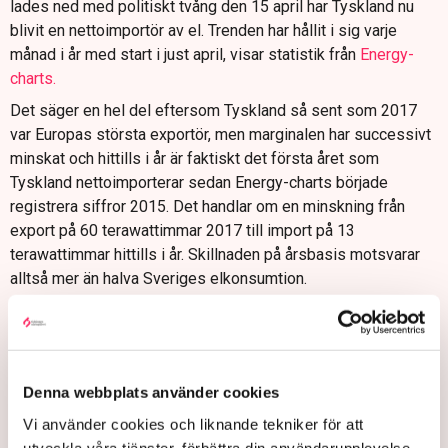
lades ned med politiskt tvång den 15 april har Tyskland nu
blivit en nettoimportör av el. Trenden har hållit i sig varje
månad i år med start i just april, visar statistik från
Energy-
charts.
Det säger en hel del eftersom Tyskland så sent som 2017
var Europas största exportör, men marginalen har successivt
minskat och hittills i år är faktiskt det första året som
Tyskland nettoimporterar sedan Energy-charts började
registrera siffror 2015. Det handlar om en minskning från
export på 60 terawattimmar 2017 till import på 13
terawattimmar hittills i år. Skillnaden på årsbasis motsvarar
alltså mer än halva Sveriges elkonsumtion.
– Tyskland har historiskt varit en mycket stor exportör av
elektricitet i Europa. Nu exporterar vi när solen lyser och
vinden blåser, eller om efterfrågan är så hög i Europa att
brunkol blir alternativet. Slår man ut det så importerar vi,
Denna webbplats använder cookies
säger Staffan Reveman.
Vi använder cookies och liknande tekniker för att
utveckla våra tjänster, förbättra din användarupplevelse