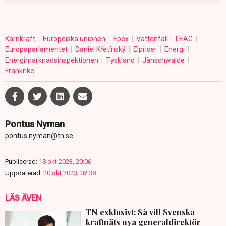
Kärnkraft
Europeiska unionen
Epex
Vattenfall
LEAG
Europaparlamentet
Daniel Křetínský
Elpriser
Energi
Energimarknadsinspektionen
Tyskland
Jänschwalde
Frankrike
Pontus Nyman
pontus.nyman@tn.se
Publicerad:
18 okt 2023, 20:06
Uppdaterad:
20 okt 2023, 02:38
LÄS ÄVEN
TN exklusivt: Så vill Svenska
kraftnäts nya generaldirektör