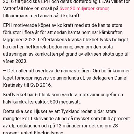
2016 till tjeckiska EPH och deras dotterbolag LEAG vilket för
Vattenfall blev en smäll på
över 20 miljarder kronor
,
tillsammans med annan såld kolkraft.
EPH motiverade köpet av kolkraft med att de kan ta stora
förluster i flera år för att sedan hämta hem när kärnkraften
läggs ned 2022. I eftertankens kranka blekhet tycks bolaget
ha gjort en hel korrekt bedömning, även om den sista
utfasningen av kärnkraften på grund av elkrisen sköts upp till
våren 2023.
– Det gäller att överleva de närmaste åren. Om tio år kommer
läget förhoppningsvis se annorlunda ut, sa delägaren Daniel
Kretinsky till SvD 2016.
Kraftverket har 6 block som vardera motsvarar ungefär en
halv kärnkraftsreaktor, 500 megawatt.
Detta ska ses i ljuset av att Tyskland redan eldar stora
mängder kol. I skrivande stund så mycket som till 47 procent
av elproduktionen och på 12 månader rör det sig om 28
procent, enligt Electricitymap.