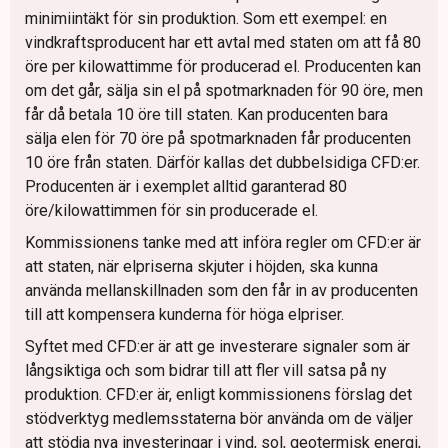
minimiintäkt för sin produktion. Som ett exempel: en
vindkraftsproducent har ett avtal med staten om att få 80
öre per kilowattimme för producerad el. Producenten kan
om det går, sälja sin el på spotmarknaden för 90 öre, men
får då betala 10 öre till staten. Kan producenten bara
sälja elen för 70 öre på spotmarknaden får producenten
10 öre från staten. Därför kallas det dubbelsidiga CFD:er.
Producenten är i exemplet alltid garanterad 80
öre/kilowattimmen för sin producerade el.
Kommissionens tanke med att införa regler om CFD:er är
att staten, när elpriserna skjuter i höjden, ska kunna
använda mellanskillnaden som den får in av producenten
till att kompensera kunderna för höga elpriser.
Syftet med CFD:er är att ge investerare signaler som är
långsiktiga och som bidrar till att fler vill satsa på ny
produktion. CFD:er är, enligt kommissionens förslag det
stödverktyg medlemsstaterna bör använda om de väljer
att stödja nya investeringar i vind, sol, geotermisk energi,