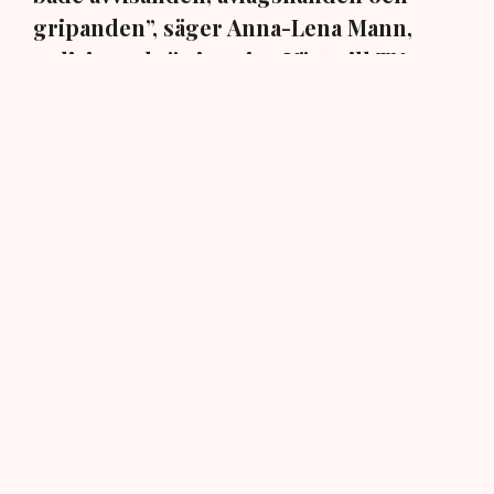
gripanden”, säger Anna-Lena Mann,
polisinspektör i region Väst, till TN.
Torvtäkten i Grimsås i Tranemo kommun har sedan 28
juli stoppats av aktivistgruppen Återställ Våtmarker
efter att aktivister har klättrat upp på
torvproducenten
Neovas maskiner
, grävt igen diken och spridit
ogräsfrön över täkten.
Aktivisterna klättrar upp på
maskiner – polisen kan inte
avvisa dem: ”Upptrappning
på helt ny nivå”
Näringsliv
AI-sammanfattning
Torvtäkten i Grimsås har stoppats av aktivister
sedan 28 juli.