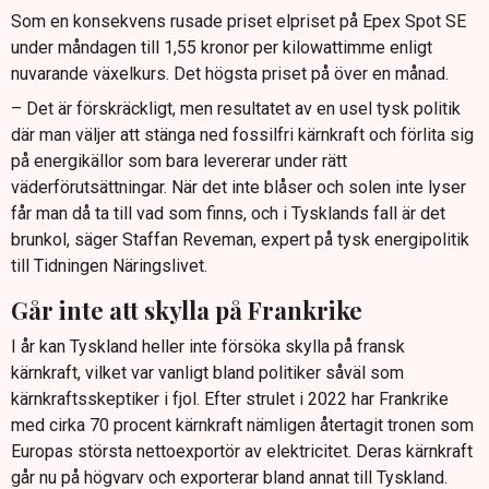
Som en konsekvens rusade priset elpriset på Epex Spot SE
under måndagen till 1,55 kronor per kilowattimme enligt
nuvarande växelkurs. Det högsta priset på över en månad.
– Det är förskräckligt, men resultatet av en usel tysk politik
där man väljer att stänga ned fossilfri kärnkraft och förlita sig
på energikällor som bara levererar under rätt
väderförutsättningar. När det inte blåser och solen inte lyser
får man då ta till vad som finns, och i Tysklands fall är det
brunkol, säger Staffan Reveman, expert på tysk energipolitik
till Tidningen Näringslivet.
Går inte att skylla på Frankrike
I år kan Tyskland heller inte försöka skylla på fransk
kärnkraft, vilket var vanligt bland politiker såväl som
kärnkraftsskeptiker i fjol. Efter strulet i 2022 har Frankrike
med cirka 70 procent kärnkraft nämligen återtagit tronen som
Europas största nettoexportör av elektricitet. Deras kärnkraft
går nu på högvarv och exporterar bland annat till Tyskland.