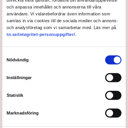
och anpassa innehållet och annonserna till våra
användare. Vi vidarebefordrar även information som
samlas in via cookies till de sociala medier och annons-
och analysföretag som vi samarbetar med. Läs mer på
tn.se/integritet-personuppgifter/
.
Samtyckesval
Nödvändig
Sedan kärnkraftsnedläggningen i april i år har Tyskland blivit
nettoimportör av el på årsbasis. Det har aldrig hänt sedan Energy-
Inställningar
charts började sammanställa siffrorna. Bild: Energy-charts
Tyskland har också försökt driva politiken inom EU mot
Statistik
förnybara källor och bort från kärnkraft men antalet allierade i
motståndet tycks minska allt mer. Politiska styrmedel
behövs för att bi av med koldioxiden eftersom fossila
Marknadsföring
kraftslag i grunden, om man bortser från straffavgifter, ofta är
konkurrenskraftiga men problemet som många länder ser det