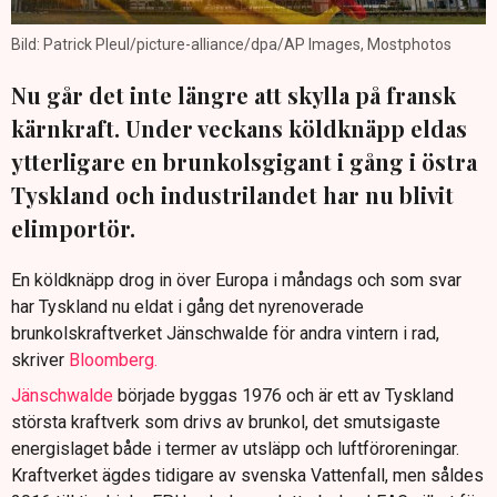
Bild: Patrick Pleul/picture-alliance/dpa/AP Images, Mostphotos
Nu går det inte längre att skylla på fransk
kärnkraft. Under veckans köldknäpp eldas
ytterligare en brunkolsgigant i gång i östra
Tyskland och industrilandet har nu blivit
elimportör.
En köldknäpp drog in över Europa i måndags och som svar
har Tyskland nu eldat i gång det nyrenoverade
brunkolskraftverket Jänschwalde för andra vintern i rad,
skriver
Bloomberg.
Jänschwalde
började byggas 1976 och är ett av Tyskland
största kraftverk som drivs av brunkol, det smutsigaste
energislaget både i termer av utsläpp och luftföroreningar.
Kraftverket ägdes tidigare av svenska Vattenfall, men såldes