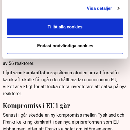
är att även fossilfri kärnkraft, som tillsammans med
Visa detaljer
vattenkraft varit världens mest effektiva sätt att driva bort
växthusgaser ur elmixen, också behandlats styvmoderligt
politiskt.
Tillåt alla cookies
Många europeiska länder vill nu satsa på kärnkraft och
Frankrike, som också har stor makt i EU, planerar att gå ”all in”
Endast nödvändiga cookies
med sex nya reaktorer samt renovering och
livstidsförlängning av sin existerande flotta som i dag består
av 56 reaktorer.
I fjol vann kärnkraftsförespråkarna striden om att fossilfri
kärnkraft skulle få ingå i den hållbara taxonomin inom EU,
vilket är viktigt för att locka stora investerare att satsa på nya
reaktorer.
Kompromiss i EU i går
Senast i går skedde en ny kompromiss
mellan Tyskland och
Frankrike kring kärnkraft i den nya elprisreformen som EU
jobbar med, efter att Frankrike hotat om införa en egen