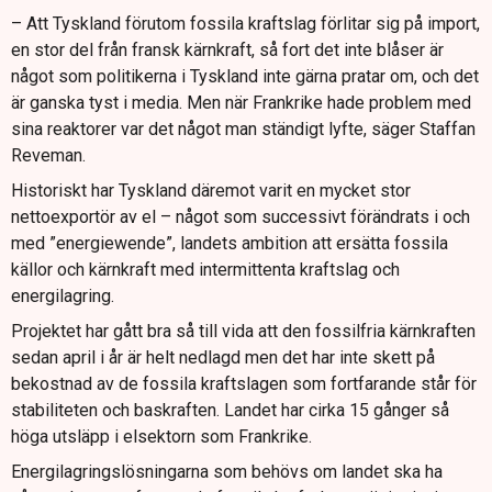
– Att Tyskland förutom fossila kraftslag förlitar sig på import,
en stor del från fransk kärnkraft, så fort det inte blåser är
något som politikerna i Tyskland inte gärna pratar om, och det
är ganska tyst i media. Men när Frankrike hade problem med
sina reaktorer var det något man ständigt lyfte, säger Staffan
Reveman.
Historiskt har Tyskland däremot varit en mycket stor
nettoexportör av el – något som successivt förändrats i och
med ”energiewende”, landets ambition att ersätta fossila
källor och kärnkraft med intermittenta kraftslag och
energilagring.
Projektet har gått bra så till vida att den fossilfria kärnkraften
sedan april i år är helt nedlagd men det har inte skett på
bekostnad av de fossila kraftslagen som fortfarande står för
stabiliteten och baskraften. Landet har cirka 15 gånger så
höga utsläpp i elsektorn som Frankrike.
Energilagringslösningarna som behövs om landet ska ha