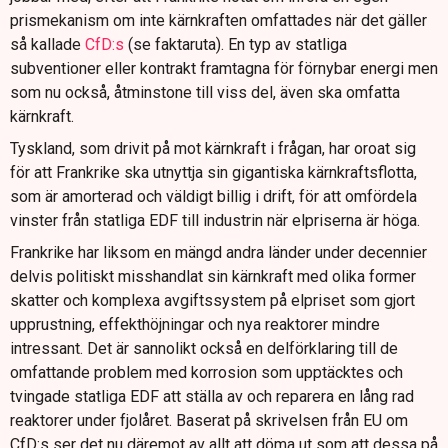
prismekanism om inte kärnkraften omfattades när det gäller
så kallade
CfD:s
(se faktaruta). En typ av statliga
subventioner eller kontrakt framtagna för förnybar energi men
som nu också, åtminstone till viss del, även ska omfatta
kärnkraft.
Tyskland, som drivit på mot kärnkraft i frågan, har oroat sig
för att Frankrike ska utnyttja sin gigantiska kärnkraftsflotta,
som är amorterad och väldigt billig i drift, för att omfördela
vinster från statliga EDF till industrin när elpriserna är höga.
Frankrike har liksom en mängd andra länder under decennier
delvis politiskt misshandlat sin kärnkraft med olika former
skatter och komplexa avgiftssystem på elpriset som gjort
upprustning, effekthöjningar och nya reaktorer mindre
intressant. Det är sannolikt också en delförklaring till de
omfattande problem med korrosion som upptäcktes och
tvingade statliga EDF att ställa av och reparera en lång rad
reaktorer under fjolåret. Baserat på skrivelsen från EU om
CfD:s ser det nu däremot av allt att döma ut som att dessa på