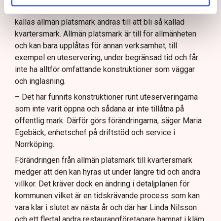
I korthet innebär förändringen att en del av det som
kallas allmän platsmark ändras till att bli så kallad
kvartersmark. Allmän platsmark är till för allmänheten
och kan bara upplåtas för annan verksamhet, till
exempel en uteservering, under begränsad tid och får
inte ha alltför omfattande konstruktioner som väggar
och inglasning.
– Det har funnits konstruktioner runt uteserveringarna
som inte varit öppna och sådana är inte tillåtna på
offentlig mark. Därför görs förändringarna, säger Maria
Egebäck, enhetschef på driftstöd och service i
Norrköping.
Förändringen från allmän platsmark till kvartersmark
medger att den kan hyras ut under längre tid och andra
villkor. Det kräver dock en ändring i detaljplanen för
kommunen vilket är en tidskrävande process som kan
vara klar i slutet av nästa år och där har Linda Nilsson
och ett flertal andra restaurangföretagare hamnat i kläm.