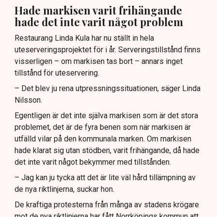
Hade markisen varit frihängande
hade det inte varit något problem
Restaurang Linda Kula har nu ställt in hela
uteserveringsprojektet för i år. Serveringstillstånd finns
visserligen – om markisen tas bort – annars inget
tillstånd för uteservering.
– Det blev ju rena utpressningssituationen, säger Linda
Nilsson.
Egentligen är det inte själva markisen som är det stora
problemet, det är de fyra benen som när markisen är
utfälld vilar på den kommunala marken. Om markisen
hade klarat sig utan stödben, varit frihängande, då hade
det inte varit något bekymmer med tillstånden.
– Jag kan ju tycka att det är lite väl hård tillämpning av
de nya riktlinjerna, suckar hon.
De kraftiga protesterna från många av stadens krögare
mot de nya riktlinjerna har fått Norrköpings kommun att