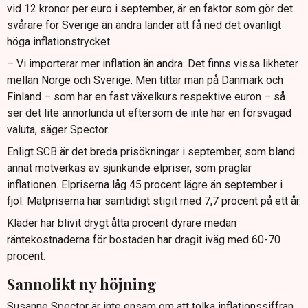
vid 12 kronor per euro i september, är en faktor som gör det
svårare för Sverige än andra länder att få ned det ovanligt
höga inflationstrycket.
– Vi importerar mer inflation än andra. Det finns vissa likheter
mellan Norge och Sverige. Men tittar man på Danmark och
Finland – som har en fast växelkurs respektive euron – så
ser det lite annorlunda ut eftersom de inte har en försvagad
valuta, säger Spector.
Enligt SCB är det breda prisökningar i september, som bland
annat motverkas av sjunkande elpriser, som präglar
inflationen. Elpriserna låg 45 procent lägre än september i
fjol. Matpriserna har samtidigt stigit med 7,7 procent på ett år.
Kläder har blivit drygt åtta procent dyrare medan
räntekostnaderna för bostaden har dragit iväg med 60-70
procent.
Sannolikt ny höjning
Susanne Spector är inte ensam om att tolka inflationssiffran