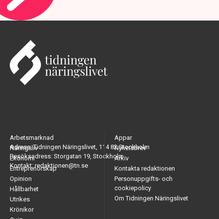
Arbetsmarknad
Appar
Adress: Tidningen Näringslivet, 114 82 Stockholm
Näringsliv
Nyhetsbrev
Besöksadress: Storgatan 19, Stockholm
Ekonomi
Arkiv
Kontakt: redaktionen@tn.se
Entreprenörskap
Kontakta redaktionen
Opinion
Personuppgifts- och
cookiepolicy
Hållbarhet
Om Tidningen Näringslivet
Utrikes
Krönikor