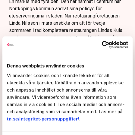
En markis med fyra ben. Den har hamnat i centrum när
Norrköpings kommun ändrat sina policys för
uteserveringarna i staden. När restaurangföretagaren
Linda Nilsson i mars ansökte om att för tredje
sommaren i rad komplettera restaurangen Lindas Kula
med en uteservering, blev det stopp: Markisen måste
bort, annars inget tillstånd, trots att den har funnits på
plats i över tio år, har ett bygglov från 2015 och är
godkänd sedan 2018.
Denna webbplats använder cookies
– Dessutom har jag ju haft den över uteserveringen de
Vi använder cookies och liknande tekniker för att
två senaste somrarna, så hur kan det bli ett problem
utveckla våra tjänster, förbättra din användarupplevelse
nu?
och anpassa innehållet och annonserna till våra
användare. Vi vidarebefordrar även information som
AI-sammanfattning
samlas in via cookies till de sociala medier och annons-
Norrköpings nya riktlinjer stoppar Lindas Kulas
och analysföretag som vi samarbetar med. Läs mer på
uteservering.
tn.se/integritet-personuppgifter/
.
Kommunen kräver att restaurangens markis med
stödben tas bort.