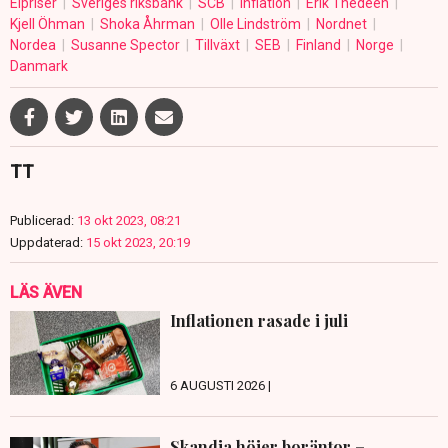
Elpriser
Sveriges riksbank
SCB
Inflation
Erik Thedéen
Kjell Öhman
Shoka Åhrman
Olle Lindström
Nordnet
Nordea
Susanne Spector
Tillväxt
SEB
Finland
Norge
Danmark
TT
Publicerad:
13 okt 2023, 08:21
Uppdaterad:
15 okt 2023, 20:19
LÄS ÄVEN
Inflationen rasade i juli
6 AUGUSTI 2026 |
Skandia höjer boräntor –