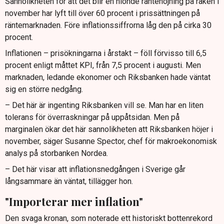
Sannolikheten för att det blir en nionde räntehöjning på raken i
november har lyft till över 60 procent i prissättningen på
räntemarknaden. Före inflationssiffrorna låg den på cirka 30
procent.
Inflationen – prisökningarna i årstakt – föll förvisso till 6,5
procent enligt måttet KPI, från 7,5 procent i augusti. Men
marknaden, ledande ekonomer och Riksbanken hade väntat
sig en större nedgång.
– Det här är ingenting Riksbanken vill se. Man har en liten
tolerans för överraskningar på uppåtsidan. Men på
marginalen ökar det här sannolikheten att Riksbanken höjer i
november, säger Susanne Spector, chef för makroekonomisk
analys på storbanken Nordea.
– Det här visar att inflationsnedgången i Sverige går
långsammare än väntat, tillägger hon.
"Importerar mer inflation"
Den svaga kronan, som noterade ett historiskt bottenrekord