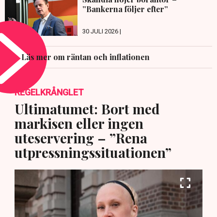
”Bankerna följer efter”
30 JULI 2026 |
Läs mer om räntan och inflationen
REGELKRÅNGLET
Ultimatumet: Bort med
markisen eller ingen
uteservering – ”Rena
utpressningssituationen”