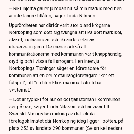
– Riktlinjerna gäller ju redan nu så min markis med ben
är inte längre tillåten, säger Linda Nilsson.
Upprördheten har därför varit stor bland krögarna i
Norrköping som sett sig tvungna att riva bort markiser,
staket, inglasningar och liknande delar av
uteserveringarna. De menar också att
kommunikationerna med kommunen varit knapphändig,
otydlig och i vissa fall arrogant. I en intervju i
Norrköpings Tidningar säger en företrädare för
kommunen att en del restaurangföretagare ”kör ett
fulspel”, att ”en liten klick maximalt stretchar
systemet.”
– Det är typiskt för hur en del tjänstemän i kommunen
ser på oss, säger Linda Nilsson och hänvisar till
Svenskt Näringslivs ranking av det lokala
företagsklimatet där Norrköping idag ligger i botten, på
plats 253 av landets 290 kommuner. (Se artikel nedan)