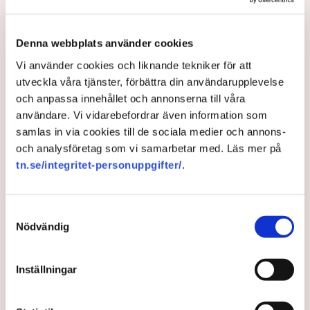
Denna webbplats använder cookies
Så mycket minskar din
Vi använder cookies och liknande tekniker för att
utveckla våra tjänster, förbättra din användarupplevelse
pension vid kortare arbetstid
och anpassa innehållet och annonserna till våra
– ”Flera tusen i månaden”
användare. Vi vidarebefordrar även information som
samlas in via cookies till de sociala medier och annons-
och analysföretag som vi samarbetar med. Läs mer på
Kortare arbetsvecka blir en mycket kostsam affär
tn.se/integritet-personuppgifter/
.
för svenska pensionärer. En uträkning visar att det
kan handla om 24 procent lägre
pensionsavsättningar. ”Konsekvenserna blir i
Samtyckesval
slutändan enormt stora för medelinkomsttagare”,
Nödvändig
säger pensionsexperten Shoka Åhrman till TN.
2 years ago |
Av: Zoran Cale
Inställningar