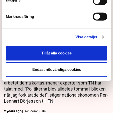
Statistik
Marknadsföring
Visa detaljer
Därför blir din pension lägre
Tillåt alla cookies
när andra jobbar mindre
Endast nödvändiga cookies
Alla svenskar drabbas av lägre pensioner om
arbetstiderna kortas, menar experter som TN har
talat med. ”Politikerna blev alldeles tomma i blicken
när jag förklarade det”, säger nationalekonomen Per-
Lennart Börjesson till TN.
2 years ago |
Av: Zoran Cale