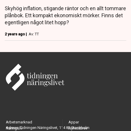
Skyhög inflation, stigande räntor och en allt tommare
plånbok. Ett kompakt ekonomiskt mörker. Finns det
egentligen något litet hopp?
2 years ago |
Av: TT
Arbetsmarknad
Appar
Adress: Tidningen Näringslivet, 114 82 Stockholm
Näringsliv
Nyhetsbrev