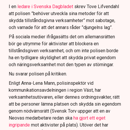
I en
ledare i Svenska Dagbladet
skrev Tove Lifvendahl
att polisen ”behöver utveckla sina metoder för att
skydda tillståndsgivna verksamheter” mot sabotage,
och varnade för att det annars råder ”djungelns lag”.
På sociala medier ifrågasätts det om allemansrätten
bör ge utrymme för aktivister att blockera en
tillståndsgiven verksamhet, och om inte polisen borde
ha en tydligare skyldighet att skydda privat egendom
och näringsverksamhet mot den typen av störningar.
Nu svarar polisen på kritiken.
Enligt Anna-Lena Mann, polisinspektör vid
kommunikationsavdelningen i region Väst, har
verksamhetsutövaren, eller dennes ordningsvakter, rätt
att be personer lämna platsen och skydda sin egendom
genom nödvärnsrätt (Svensk Torv uppger att en av
Neovas medarbetare redan ska
ha gjort ett eget
ingripande
mot aktivister på plats). Utöver det har