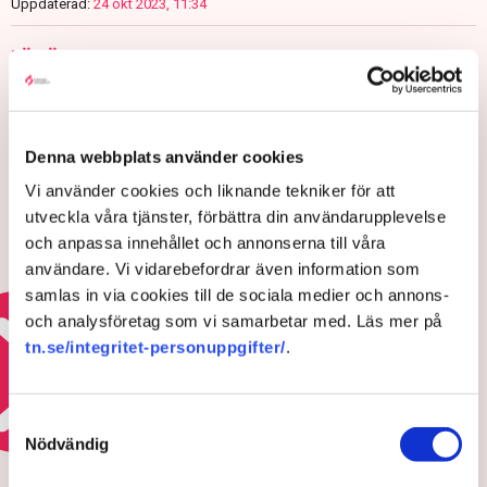
Uppdaterad:
24 okt 2023, 11:34
LÄS ÄVEN
TN exklusivt: Så vill Svenska
kraftnäts nya generaldirektör
stärka elsystemet – ”Vi behöver
göra ett stort arbete”
Denna webbplats använder cookies
7 AUGUSTI 2026 |
Vi använder cookies och liknande tekniker för att
utveckla våra tjänster, förbättra din användarupplevelse
Värme och torka pressar Europas
och anpassa innehållet och annonserna till våra
kärnkraft
användare. Vi vidarebefordrar även information som
samlas in via cookies till de sociala medier och annons-
5 AUGUSTI 2026 |
och analysföretag som vi samarbetar med. Läs mer på
tn.se/integritet-personuppgifter/
.
Läs mer om elkrisen
Samtyckesval
Nödvändig
HOTEN MOT ÄGANDERÄTTEN