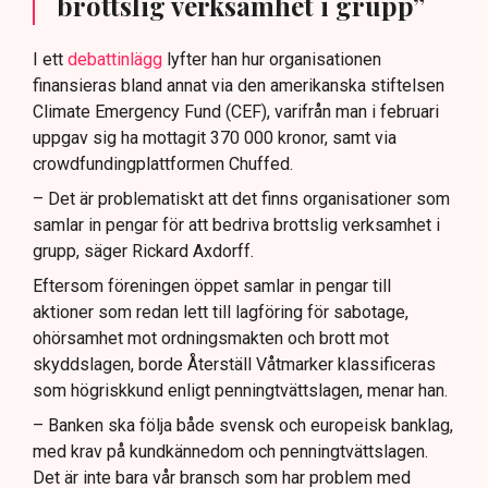
brottslig verksamhet i grupp”
I ett
debattinlägg
lyfter han hur organisationen
finansieras bland annat via den amerikanska stiftelsen
Climate Emergency Fund (CEF), varifrån man i februari
uppgav sig ha mottagit 370 000 kronor, samt via
crowdfundingplattformen Chuffed.
– Det är problematiskt att det finns organisationer som
samlar in pengar för att bedriva brottslig verksamhet i
grupp, säger Rickard Axdorff.
Eftersom föreningen öppet samlar in pengar till
aktioner som redan lett till lagföring för sabotage,
ohörsamhet mot ordningsmakten och brott mot
skyddslagen, borde Återställ Våtmarker klassificeras
som högriskkund enligt penningtvättslagen, menar han.
– Banken ska följa både svensk och europeisk banklag,
med krav på kundkännedom och penningtvättslagen.
Det är inte bara vår bransch som har problem med