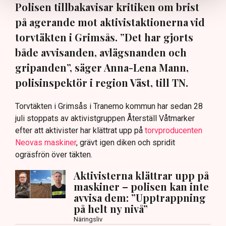
Polisen tillbakavisar kritiken om brist
på agerande mot aktivistaktionerna vid
torvtäkten i Grimsås. ”Det har gjorts
både avvisanden, avlägsnanden och
gripanden”, säger Anna-Lena Mann,
polisinspektör i region Väst, till TN.
Torvtäkten i Grimsås i Tranemo kommun har sedan 28
juli stoppats av aktivistgruppen Återställ Våtmarker
efter att aktivister har klättrat upp på
torvproducenten
Neovas maskiner
, grävt igen diken och spridit
ogräsfrön över täkten.
Aktivisterna klättrar upp på
maskiner – polisen kan inte
avvisa dem: ”Upptrappning
på helt ny nivå”
Näringsliv