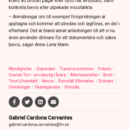
krävs att brottet pågår eller nyss har avslutats, samt
konkreta bevis eller utpekade misstänkta.
– Anmälningar om till exempel fröspridningen är
upptagna och kommer att utredas och lagföras, en del i
efterhand. Det är bland annat anledningen till att vi nu
även använder drönare för att dokumentera och säkra
bevis, säger Anna-Lena Mann.
Myndigheter
Gripanden
Tranemo kommun
Polisen
Svensk Torv : en naturlig råvara
Allemansrätten
Brott
Tove Lifvendahl
Neova
Återställ Våtmarker
Drönare
Utredningar
Skadegörelse
Grimsås
Gabriel Cardona Cervantes
gabriel.cardona.cervantes@tn.se