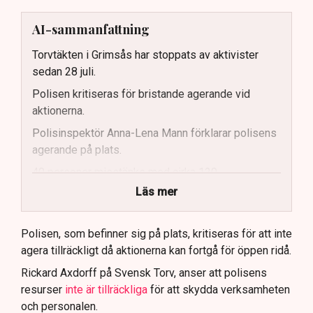
AI-sammanfattning
Torvtäkten i Grimsås har stoppats av aktivister
sedan 28 juli.
Polisen kritiseras för bristande agerande vid
aktionerna.
Polisinspektör Anna-Lena Mann förklarar polisens
agerande på plats.
40 personer misstänks med cirka 120
brottsmisstankar kopplade.
Läs mer
Polisen använder drönare och uniformerad polis
för att dokumentera bevis.
Polisen, som befinner sig på plats, kritiseras för att inte
agera tillräckligt då aktionerna kan fortgå för öppen ridå.
Samtidigt är polisarbetet komplext när det gäller
att navigera juridiska rättigheter och gränser.
Rickard Axdorff på Svensk Torv, anser att polisens
resurser
inte är tillräckliga
för att skydda verksamheten
och personalen.