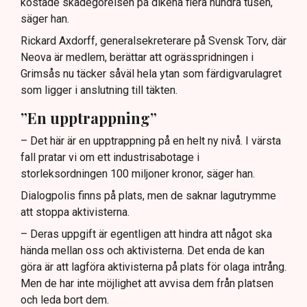
kostade skadegörelsen på dikena flera hundra tusen,
säger han.
Rickard Axdorff, generalsekreterare på Svensk Torv, där
Neova är medlem, berättar att ogrässpridningen i
Grimsås nu täcker såväl hela ytan som färdigvarulagret
som ligger i anslutning till täkten.
”En upptrappning”
– Det här är en upptrappning på en helt ny nivå. I värsta
fall pratar vi om ett industrisabotage i
storleksordningen 100 miljoner kronor, säger han.
Dialogpolis finns på plats, men de saknar lagutrymme
att stoppa aktivisterna.
– Deras uppgift är egentligen att hindra att något ska
hända mellan oss och aktivisterna. Det enda de kan
göra är att lagföra aktivisterna på plats för olaga intrång.
Men de har inte möjlighet att avvisa dem från platsen
och leda bort dem.