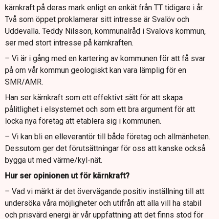
kärnkraft på deras mark enligt en enkät från TT tidigare i år.
Två som öppet proklamerar sitt intresse är Svalöv och
Uddevalla. Teddy Nilsson, kommunalråd i Svalövs kommun,
ser med stort intresse på kärnkraften.
– Vi är i gång med en kartering av kommunen för att få svar
på om vår kommun geologiskt kan vara lämplig för en
SMR/AMR.
Han ser kärnkraft som ett effektivt sätt för att skapa
pålitlighet i elsystemet och som ett bra argument för att
locka nya företag att etablera sig i kommunen.
– Vi kan bli en elleverantör till både företag och allmänheten.
Dessutom ger det förutsättningar för oss att kanske också
bygga ut med värme/kyl-nät.
Hur ser opinionen ut för kärnkraft?
– Vad vi märkt är det övervägande positiv inställning till att
undersöka våra möjligheter och utifrån att alla vill ha stabil
och prisvärd energi är vår uppfattning att det finns stöd för