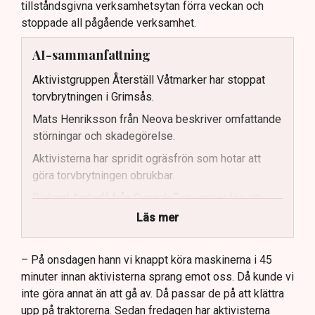
tillståndsgivna verksamhetsytan förra veckan och
stoppade all pågående verksamhet.
AI-sammanfattning
Aktivistgruppen Återställ Våtmarker har stoppat
torvbrytningen i Grimsås.
Mats Henriksson från Neova beskriver omfattande
störningar och skadegörelse.
Aktivisterna har spridit ogräsfrön som hotar att
göra torvbrytningen obrukbar.
Rickard Axdorff från Svensk Torv varnar för ett
stort ekonomiskt sabotage.
Läs mer
Dialogpolisen på plats står maktlös inför
aktivisternas handlingar.
– På onsdagen hann vi knappt köra maskinerna i 45
minuter innan aktivisterna sprang emot oss. Då kunde vi
Frågor kvarstår om finansiering av illegal aktivism.
inte göra annat än att gå av. Då passar de på att klättra
upp på traktorerna. Sedan fredagen har aktivisterna