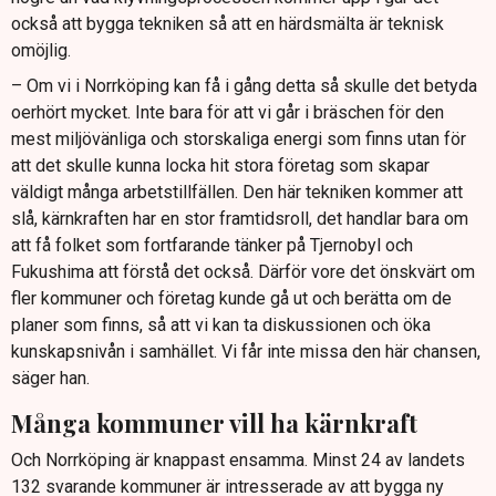
också att bygga tekniken så att en härdsmälta är teknisk
omöjlig.
– Om vi i Norrköping kan få i gång detta så skulle det betyda
oerhört mycket. Inte bara för att vi går i bräschen för den
mest miljövänliga och storskaliga energi som finns utan för
att det skulle kunna locka hit stora företag som skapar
väldigt många arbetstillfällen. Den här tekniken kommer att
slå, kärnkraften har en stor framtidsroll, det handlar bara om
att få folket som fortfarande tänker på Tjernobyl och
Fukushima att förstå det också. Därför vore det önskvärt om
fler kommuner och företag kunde gå ut och berätta om de
planer som finns, så att vi kan ta diskussionen och öka
kunskapsnivån i samhället. Vi får inte missa den här chansen,
säger han.
Många kommuner vill ha kärnkraft
Och Norrköping är knappast ensamma. Minst 24 av landets
132 svarande kommuner är intresserade av att bygga ny