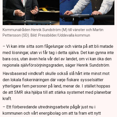
Kommunalråden Henrik Sundström (M) till vänster och Martin
Pettersson (SD). Bild: Pressbilder/Uddevalla kommun
– Vi kan inte sitta som fågelungar och vänta på att bli matade
med lösningar, utan vi får tag i detta själva. Det kan gynna inte
bara oss, utan även hela vår del av landet, om vi kan öka den
regionala självförsörjningsgraden, säger Henrik Sundström.
Havsbaserad vindkraft skulle också slå hårt inte minst mot
den lokala fiskerinäringen där varje fiskare sysselsätter
ytterligare fem personer på land, menar de. I stället hoppas
de att SMR ska hjälpa till att stärka systemet med planerbar
kraft.
– Ett förberedande utredningsarbete pågår just nu i
kommunen och vårt energibolag om att ta fram ett nytt