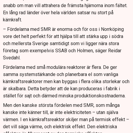
snabb om man vill attrahera de främsta hjärnorna inom fältet.
En lång rad länder över hela världen satsar nu stort på
kärnkraft.
– Fördelarna med SMR är enorma och för oss i Norrköping
vore det helt perfekt för att hjälpa till att stärka upp i södra
och mellersta Sverige samtidigt som vi ligger nära stora
företag som exempelvis SSAB och Holmen, säger Reidar
Svedahl.
Fördelarna med små modulära reaktorer är flera. De ger
samma systemstärkande och planerbara el som vanliga
kärnkraftsreaktorer men kan byggas i flera olika storlekar och
är skalbara. Detta betyder att de kan produceras i fabrik i
stället för sajt och därmed minska produktionskostnaderna.
Men den kanske största fördelen med SMR, som många
kanske inte känner till, är inte elektriciteten – utan själva
värmen. I en kärnkraftsreaktor skiljer man på termisk effekt –
det vill säga värme, och elektrisk effekt. Den elektriska