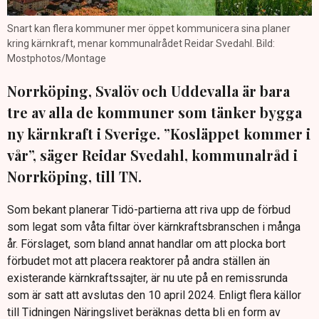
Snart kan flera kommuner mer öppet kommunicera sina planer
kring kärnkraft, menar kommunalrådet Reidar Svedahl. Bild:
Mostphotos/Montage
Norrköping, Svalöv och Uddevalla är bara
tre av alla de kommuner som tänker bygga
ny kärnkraft i Sverige. ”Kosläppet kommer i
vår”, säger Reidar Svedahl, kommunalråd i
Norrköping, till TN.
Som bekant planerar Tidö-partierna att riva upp de förbud
som legat som våta filtar över kärnkraftsbranschen i många
år. Förslaget, som bland annat handlar om att plocka bort
förbudet mot att placera reaktorer på andra ställen än
existerande kärnkraftssajter, är nu ute på en remissrunda
som är satt att avslutas den 10 april 2024. Enligt flera källor
till Tidningen Näringslivet beräknas detta bli en form av