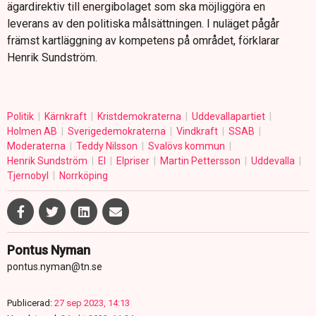
ägardirektiv till energibolaget som ska möjliggöra en
leverans av den politiska målsättningen. I nuläget pågår
främst kartläggning av kompetens på området, förklarar
Henrik Sundström.
Politik
Kärnkraft
Kristdemokraterna
Uddevallapartiet
Holmen AB
Sverigedemokraterna
Vindkraft
SSAB
Moderaterna
Teddy Nilsson
Svalövs kommun
Henrik Sundström
El
Elpriser
Martin Pettersson
Uddevalla
Tjernobyl
Norrköping
Pontus Nyman
pontus.nyman@tn.se
Publicerad:
27 sep 2023, 14:13