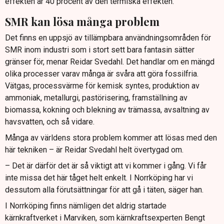
effekten är 40 procent av den termiska effekten.
SMR kan lösa många problem
Det finns en uppsjö av tillämpbara användningsområden för
SMR inom industri som i stort sett bara fantasin sätter
gränser för, menar Reidar Svedahl. Det handlar om en mängd
olika processer varav många är svåra att göra fossilfria.
Vätgas, processvärme för kemisk syntes, produktion av
ammoniak, metallurgi, pastörisering, framställning av
biomassa, kokning och blekning av trämassa, avsaltning av
havsvatten, och så vidare.
Många av världens stora problem kommer att lösas med den
här tekniken – är Reidar Svedahl helt övertygad om.
– Det är därför det är så viktigt att vi kommer i gång. Vi får
inte missa det här tåget helt enkelt. I Norrköping har vi
dessutom alla förutsättningar för att gå i täten, säger han.
I Norrköping finns nämligen det aldrig startade
kärnkraftverket i Marviken, som kärnkraftsexperten Bengt