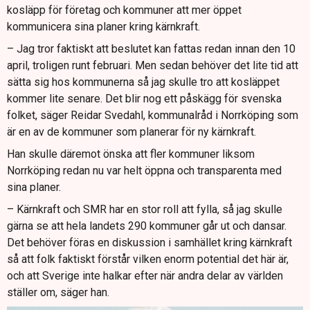
kosläpp för företag och kommuner att mer öppet
kommunicera sina planer kring kärnkraft.
– Jag tror faktiskt att beslutet kan fattas redan innan den 10
april, troligen runt februari. Men sedan behöver det lite tid att
sätta sig hos kommunerna så jag skulle tro att kosläppet
kommer lite senare. Det blir nog ett påskägg för svenska
folket, säger Reidar Svedahl, kommunalråd i Norrköping som
är en av de kommuner som planerar för ny kärnkraft.
Han skulle däremot önska att fler kommuner liksom
Norrköping redan nu var helt öppna och transparenta med
sina planer.
– Kärnkraft och SMR har en stor roll att fylla, så jag skulle
gärna se att hela landets 290 kommuner går ut och dansar.
Det behöver föras en diskussion i samhället kring kärnkraft
så att folk faktiskt förstår vilken enorm potential det här är,
och att Sverige inte halkar efter när andra delar av världen
ställer om, säger han.