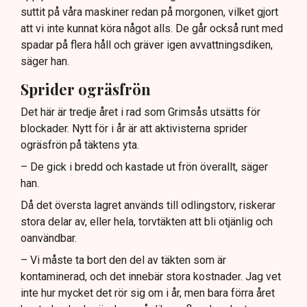
suttit på våra maskiner redan på morgonen, vilket gjort
att vi inte kunnat köra något alls. De går också runt med
spadar på flera håll och gräver igen avvattningsdiken,
säger han.
Sprider ogräsfrön
Det här är tredje året i rad som Grimsås utsätts för
blockader. Nytt för i år är att aktivisterna sprider
ogräsfrön på täktens yta.
– De gick i bredd och kastade ut frön överallt, säger
han.
Då det översta lagret används till odlingstorv, riskerar
stora delar av, eller hela, torvtäkten att bli otjänlig och
oanvändbar.
– Vi måste ta bort den del av täkten som är
kontaminerad, och det innebär stora kostnader. Jag vet
inte hur mycket det rör sig om i år, men bara förra året