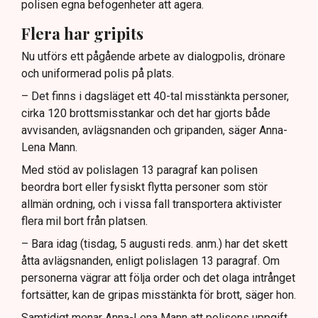
polisen egna befogenheter att agera.
Flera har gripits
Nu utförs ett pågående arbete av dialogpolis, drönare
och uniformerad polis på plats.
– Det finns i dagsläget ett 40-tal misstänkta personer,
cirka 120 brottsmisstankar och det har gjorts både
avvisanden, avlägsnanden och gripanden, säger Anna-
Lena Mann.
Med stöd av polislagen 13 paragraf kan polisen
beordra bort eller fysiskt flytta personer som stör
allmän ordning, och i vissa fall transportera aktivister
flera mil bort från platsen.
– Bara idag (tisdag, 5 augusti reds. anm.) har det skett
åtta avlägsnanden, enligt polislagen 13 paragraf. Om
personerna vägrar att följa order och det olaga intrånget
fortsätter, kan de gripas misstänkta för brott, säger hon.
Samtidigt menar Anna-Lena Mann att polisens uppgift