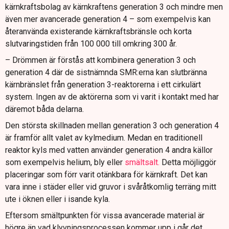
kärnkraftsbolag av kärnkraftens generation 3 och mindre men
även mer avancerade generation 4 – som exempelvis kan
återanvända existerande kärnkraftsbränsle och korta
slutvaringstiden från 100 000 till omkring 300 år.
– Drömmen är förstås att kombinera generation 3 och
generation 4 där de sistnämnda SMR:erna kan slutbränna
kärnbränslet från generation 3-reaktorerna i ett cirkulärt
system. Ingen av de aktörerna som vi varit i kontakt med har
däremot båda delarna.
Den största skillnaden mellan generation 3 och generation 4
är framför allt valet av kylmedium. Medan en traditionell
reaktor kyls med vatten använder generation 4 andra källor
som exempelvis helium, bly eller
smältsalt.
Detta möjliggör
placeringar som förr varit otänkbara för kärnkraft. Det kan
vara inne i städer eller vid gruvor i svåråtkomlig terräng mitt
ute i öknen eller i isande kyla.
Eftersom smältpunkten för vissa avancerade material är
högre än vad klyvningsprocessen kommer upp i går det