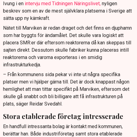
Ivung i en
intervju med Tidningen Näringslivet,
nyligen
beskrev som en av de mest självklara platserna i Sverige att
sätta upp ny kärnkraft.
Nätet till Marviken är redan draget och det finns en djuphamn
som har byggts för ändamålet. Det skulle vara logiskt att
placera SMR:er där eftersom reaktorerna då kan skeppas till
sajten direkt. Dessutom skulle fabriker kunna placeras intill
reaktorerna och varorna exporteras i en smidig
infrastrukturkedja.
– Från kommunens sida pekar vi inte ut några specifika
platser men vi hjälper gärna till. Det är dock knappast någon
hemlighet att man tittar specifikt på Marviken, eftersom det
skulle gå snabbt och bli billigare att få infrastrukturen på
plats, säger Reidar Svedahl.
Stora etablerade företag intresserade
En handfull intressanta bolag är kontakt med kommunen,
berättar han. Både industriföretag samt stora etablerade