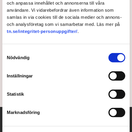
och anpassa innehållet och annonserna till våra
användare. Vi vidarebefordrar även information som
Då sker kosläppet för ny
samlas in via cookies till de sociala medier och annons-
och analysföretag som vi samarbetar med. Läs mer på
kärnkraft: Kommunerna som
tn.se/integritet-personuppgifter/
.
tänker bygga
Samtyckesval
Norrköping, Svalöv och Uddevalla är bara tre av alla
Nödvändig
de kommuner som tänker bygga ny kärnkraft i
Sverige. ”Kosläppet kommer i vår”, säger Reidar
Inställningar
Svedahl, kommunalråd i Norrköping, till TN.
2 years ago |
Av: Pontus Nyman
Statistik
Marknadsföring