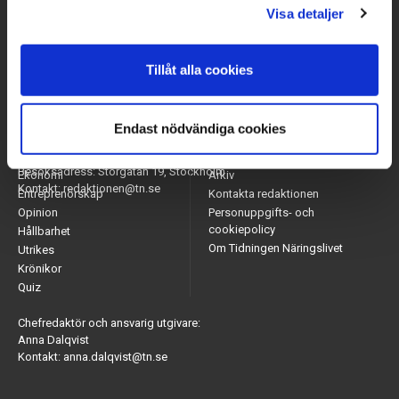
Visa detaljer
Tillåt alla cookies
Endast nödvändiga cookies
Arbetsmarknad
Appar
Adress: Tidningen Näringslivet, 114 82 Stockholm
Näringsliv
Nyhetsbrev
Besöksadress: Storgatan 19, Stockholm
Ekonomi
Arkiv
Kontakt: redaktionen@tn.se
Entreprenörskap
Kontakta redaktionen
Opinion
Personuppgifts- och
cookiepolicy
Hållbarhet
Om Tidningen Näringslivet
Utrikes
Krönikor
Quiz
Chefredaktör och ansvarig utgivare:
Anna Dalqvist
Kontakt: anna.dalqvist@tn.se