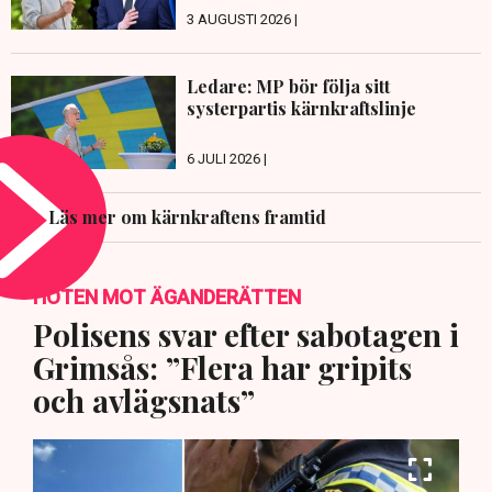
3 AUGUSTI 2026 |
Ledare: MP bör följa sitt
systerpartis kärnkraftslinje
6 JULI 2026 |
Läs mer om kärnkraftens framtid
HOTEN MOT ÄGANDERÄTTEN
Polisens svar efter sabotagen i
Grimsås: ”Flera har gripits
och avlägsnats”