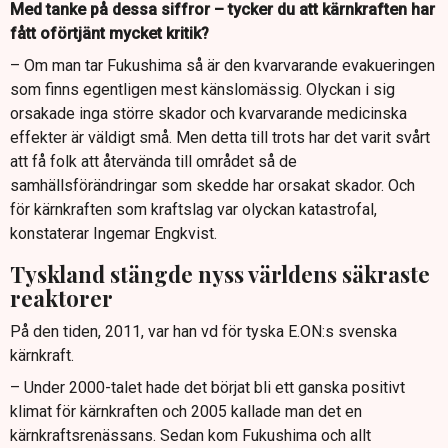
Med tanke på dessa siffror – tycker du att kärnkraften har
fått oförtjänt mycket kritik?
– Om man tar Fukushima så är den kvarvarande evakueringen
som finns egentligen mest känslomässig. Olyckan i sig
orsakade inga större skador och kvarvarande medicinska
effekter är väldigt små. Men detta till trots har det varit svårt
att få folk att återvända till området så de
samhällsförändringar som skedde har orsakat skador. Och
för kärnkraften som kraftslag var olyckan katastrofal,
konstaterar Ingemar Engkvist.
Tyskland stängde nyss världens säkraste
reaktorer
På den tiden, 2011, var han vd för tyska E.ON:s svenska
kärnkraft.
– Under 2000-talet hade det börjat bli ett ganska positivt
klimat för kärnkraften och 2005 kallade man det en
kärnkraftsrenässans. Sedan kom Fukushima och allt