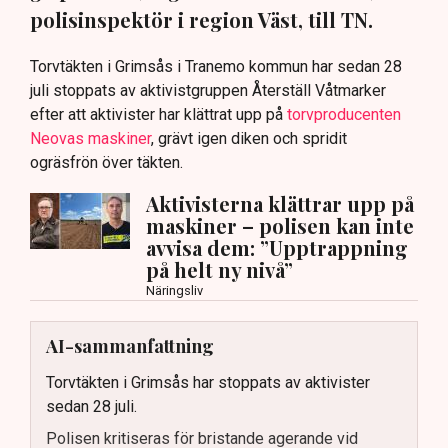
polisinspektör i region Väst, till TN.
Torvtäkten i Grimsås i Tranemo kommun har sedan 28
juli stoppats av aktivistgruppen Återställ Våtmarker
efter att aktivister har klättrat upp på
torvproducenten
Neovas maskiner
, grävt igen diken och spridit
ogräsfrön över täkten.
Aktivisterna klättrar upp på
maskiner – polisen kan inte
avvisa dem: ”Upptrappning
på helt ny nivå”
Näringsliv
AI-sammanfattning
Torvtäkten i Grimsås har stoppats av aktivister
sedan 28 juli.
Polisen kritiseras för bristande agerande vid