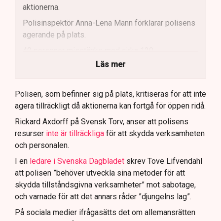
aktionerna.
Polisinspektör Anna-Lena Mann förklarar polisens
agerande på plats.
40 personer misstänks med cirka 120
brottsmisstankar kopplade.
Läs mer
Polisen använder drönare och uniformerad polis
för att dokumentera bevis.
Polisen, som befinner sig på plats, kritiseras för att inte
agera tillräckligt då aktionerna kan fortgå för öppen ridå.
Samtidigt är polisarbetet komplext när det gäller
att navigera juridiska rättigheter och gränser.
Rickard Axdorff på Svensk Torv, anser att polisens
resurser
inte är tillräckliga
för att skydda verksamheten
och personalen.
I en
ledare i Svenska Dagbladet
skrev Tove Lifvendahl
att polisen ”behöver utveckla sina metoder för att
skydda tillståndsgivna verksamheter” mot sabotage,
och varnade för att det annars råder ”djungelns lag”.
På sociala medier ifrågasätts det om allemansrätten