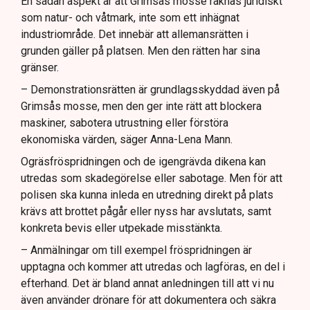
En sådan aspekt är att Grimsås mosse räknas juridiskt
som natur- och våtmark, inte som ett inhägnat
industriområde. Det innebär att allemansrätten i
grunden gäller på platsen. Men den rätten har sina
gränser.
– Demonstrationsrätten är grundlagsskyddad även på
Grimsås mosse, men den ger inte rätt att blockera
maskiner, sabotera utrustning eller förstöra
ekonomiska värden, säger Anna-Lena Mann.
Ogräsfröspridningen och de igengrävda dikena kan
utredas som skadegörelse eller sabotage. Men för att
polisen ska kunna inleda en utredning direkt på plats
krävs att brottet pågår eller nyss har avslutats, samt
konkreta bevis eller utpekade misstänkta.
– Anmälningar om till exempel fröspridningen är
upptagna och kommer att utredas och lagföras, en del i
efterhand. Det är bland annat anledningen till att vi nu
även använder drönare för att dokumentera och säkra