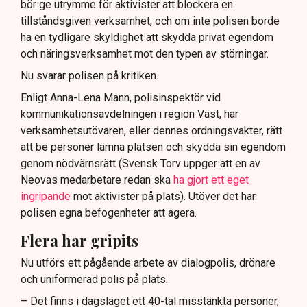
bör ge utrymme för aktivister att blockera en
tillståndsgiven verksamhet, och om inte polisen borde
ha en tydligare skyldighet att skydda privat egendom
och näringsverksamhet mot den typen av störningar.
Nu svarar polisen på kritiken.
Enligt Anna-Lena Mann, polisinspektör vid
kommunikationsavdelningen i region Väst, har
verksamhetsutövaren, eller dennes ordningsvakter, rätt
att be personer lämna platsen och skydda sin egendom
genom nödvärnsrätt (Svensk Torv uppger att en av
Neovas medarbetare redan ska
ha gjort ett eget
ingripande
mot aktivister på plats). Utöver det har
polisen egna befogenheter att agera.
Flera har gripits
Nu utförs ett pågående arbete av dialogpolis, drönare
och uniformerad polis på plats.
– Det finns i dagsläget ett 40-tal misstänkta personer,