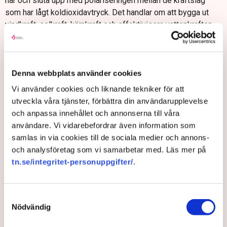
har och sluta upp med polariseringen mellan de kraftslag
som har lågt koldioxidavtryck. Det handlar om att bygga ut
vindkraft, solkraft, kärnkraft och effektivisera vattenkraften.
Vi har inte möjlighet att utesluta det ena eller det andra, säger
han.
Denna webbplats använder cookies
Vi använder cookies och liknande tekniker för att
utveckla våra tjänster, förbättra din användarupplevelse
och anpassa innehållet och annonserna till våra
användare. Vi vidarebefordrar även information som
samlas in via cookies till de sociala medier och annons-
och analysföretag som vi samarbetar med. Läs mer på
tn.se/integritet-personuppgifter/
.
Ett teknikneutralt system blir stabilare, billigare, miljövänligare och
Samtyckesval
tar mindre yta i anspråk. Det framgår i Svenskt Näringslivs
Nödvändig
scenarioanalys. Bild: Svenskt Näringslivs scenarioanalys