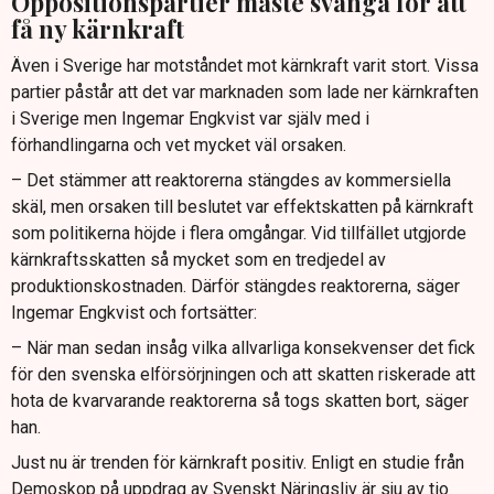
Oppositionspartier måste svänga för att
få ny kärnkraft
Även i Sverige har motståndet mot kärnkraft varit stort. Vissa
partier påstår att det var marknaden som lade ner kärnkraften
i Sverige men Ingemar Engkvist var själv med i
förhandlingarna och vet mycket väl orsaken.
– Det stämmer att reaktorerna stängdes av kommersiella
skäl, men orsaken till beslutet var effektskatten på kärnkraft
som politikerna höjde i flera omgångar. Vid tillfället utgjorde
kärnkraftsskatten så mycket som en tredjedel av
produktionskostnaden. Därför stängdes reaktorerna, säger
Ingemar Engkvist och fortsätter:
– När man sedan insåg vilka allvarliga konsekvenser det fick
för den svenska elförsörjningen och att skatten riskerade att
hota de kvarvarande reaktorerna så togs skatten bort, säger
han.
Just nu är trenden för kärnkraft positiv. Enligt en studie från
Demoskop på uppdrag av Svenskt Näringsliv är sju av tio