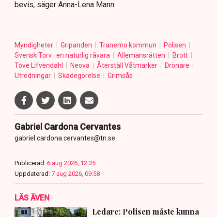
bevis, säger Anna-Lena Mann.
Myndigheter
Gripanden
Tranemo kommun
Polisen
Svensk Torv : en naturlig råvara
Allemansrätten
Brott
Tove Lifvendahl
Neova
Återställ Våtmarker
Drönare
Utredningar
Skadegörelse
Grimsås
Gabriel Cardona Cervantes
gabriel.cardona.cervantes@tn.se
Publicerad:
6 aug 2026, 12:35
Uppdaterad:
7 aug 2026, 09:58
LÄS ÄVEN
Ledare: Polisen måste kunna