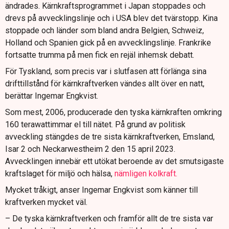
ändrades. Kärnkraftsprogrammet i Japan stoppades och
drevs på avvecklingslinje och i USA blev det tvärstopp. Kina
stoppade och länder som bland andra Belgien, Schweiz,
Holland och Spanien gick på en avvecklingslinje. Frankrike
fortsatte trumma på men fick en rejäl inhemsk debatt.
För Tyskland, som precis var i slutfasen att förlänga sina
drifttillstånd för kärnkraftverken vändes allt över en natt,
berättar Ingemar Engkvist.
Som mest, 2006, producerade den tyska kärnkraften omkring
160 terawattimmar el till nätet. På grund av politisk
avveckling stängdes de tre sista kärnkraftverken, Emsland,
Isar 2 och Neckarwestheim 2 den 15 april 2023.
Avvecklingen innebär ett utökat beroende av det smutsigaste
kraftslaget för miljö och hälsa,
nämligen kolkraft.
Mycket tråkigt, anser Ingemar Engkvist som känner till
kraftverken mycket väl.
– De tyska kärnkraftverken och framför allt de tre sista var