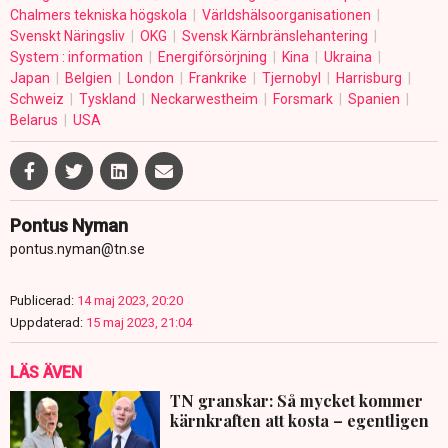
Chalmers tekniska högskola
Världshälsoorganisationen
Svenskt Näringsliv
OKG
Svensk Kärnbränslehantering
System : information
Energiförsörjning
Kina
Ukraina
Japan
Belgien
London
Frankrike
Tjernobyl
Harrisburg
Schweiz
Tyskland
Neckarwestheim
Forsmark
Spanien
Belarus
USA
Pontus Nyman
pontus.nyman@tn.se
Publicerad:
14 maj 2023, 20:20
Uppdaterad:
15 maj 2023, 21:04
LÄS ÄVEN
TN granskar: Så mycket kommer
kärnkraften att kosta – egentligen