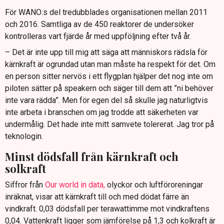
För WANO:s del tredubblades organisationen mellan 2011
och 2016. Samtliga av de 450 reaktorer de undersöker
kontrolleras vart fjärde år med uppföljning efter två år.
– Det är inte upp till mig att säga att människors rädsla för
kärnkraft är ogrundad utan man måste ha respekt för det. Om
en person sitter nervös i ett flygplan hjälper det nog inte om
piloten sätter på speakern och säger till dem att ”ni behöver
inte vara rädda”. Men för egen del så skulle jag naturligtvis
inte arbeta i branschen om jag trodde att säkerheten var
undermålig. Det hade inte mitt samvete tolererat. Jag tror på
teknologin.
Minst dödsfall från kärnkraft och
solkraft
Siffror från
Our world in data,
olyckor och luftföroreningar
inräknat, visar att kärnkraft till och med dödat färre än
vindkraft. 0,03 dödsfall per terawattimme mot vindkraftens
0,04. Vattenkraft ligger som jämförelse på 1,3 och kolkraft är