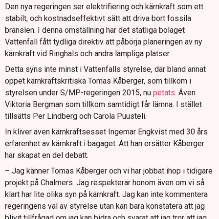
Den nya regeringen ser elektrifiering och kärnkraft som ett
stabilt, och kostnadseffektivt sätt att driva bort fossila
bränslen. I denna omställning har det statliga bolaget
Vattenfall fått tydliga direktiv att påbörja planeringen av ny
kärnkraft vid Ringhals och andra lämpliga platser.
Detta syns inte minst i Vattenfalls styrelse, där bland annat
öppet kärnkraftskritiska Tomas Kåberger, som tillkom i
styrelsen under S/MP-regeringen 2015, nu
petats.
Även
Viktoria Bergman som tillkom samtidigt får lämna. I stället
tillsätts Per Lindberg och Carola Puusteli.
In kliver även kärnkraftsesset Ingemar Engkvist med 30 års
erfarenhet av kärnkraft i bagaget. Att han ersätter Kåberger
har skapat en del debatt.
– Jag känner Tomas Kåberger och vi har jobbat ihop i tidigare
projekt på Chalmers. Jag respekterar honom även om vi så
klart har lite olika syn på kärnkraft. Jag kan inte kommentera
regeringens val av styrelse utan kan bara konstatera att jag
blivit tillfrågad om jag kan bidra och svarat att jag tror att jag