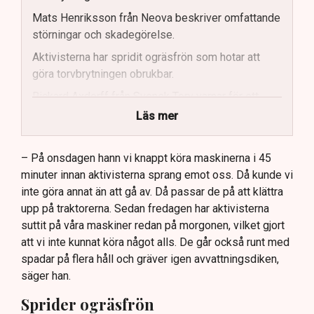
Mats Henriksson från Neova beskriver omfattande
störningar och skadegörelse.
Aktivisterna har spridit ogräsfrön som hotar att
göra torvbrytningen obrukbar.
Rickard Axdorff från Svensk Torv varnar för ett
stort ekonomiskt sabotage.
Läs mer
Dialogpolisen på plats står maktlös inför
aktivisternas handlingar.
– På onsdagen hann vi knappt köra maskinerna i 45
minuter innan aktivisterna sprang emot oss. Då kunde vi
Frågor kvarstår om finansiering av illegal aktivism.
inte göra annat än att gå av. Då passar de på att klättra
upp på traktorerna. Sedan fredagen har aktivisterna
suttit på våra maskiner redan på morgonen, vilket gjort
att vi inte kunnat köra något alls. De går också runt med
spadar på flera håll och gräver igen avvattningsdiken,
säger han.
Sprider ogräsfrön