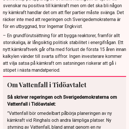
svenskar nu positiva till kärnkraft men om det ska bli någon
ny kärnkraft handlar det om att fler partier måste svänga. Det
räcker inte med att regeringen och Sverigedemokraterna är
för en utbyggnad, tror Ingemar Engkvist.
– En grundförutsättning för att bygga reaktorer, framför allt
storskaliga, är långsiktig politisk stabilitet i energifrågan. Ett
nytt kärnkraftverk går ofta med förlust de första 15 åren innan
kalkylen vänder till svarta siffror. Ingen investerare kommer
att vilja satsa på kärnkraft om satsningen riskerar att gå i
stöpet i nästa mandatperiod.
Om Vattenfall i Tidöavtalet
Så skriver regeringen och Sverigedemokraterna om
Vattenfall i Tidöavtalet:
”Vattenfall bör omedelbart påbörja planeringen av ny
kärnkraft vid Ringhals och andra lämpliga platser. Ny
styrning av Vattenfall, bland annat genom en ny