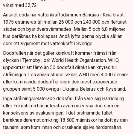
värst med 32,72.
Antalet döda när vattenkraftsdammen Banqiao i Kina brast
1975 estimeras till mellan 26 000 och 240 000 och flertalet
städer och byar översvämmades. Mellan 5 och 6,8 miljoner
hus beräknas ha kollapsat. Ändå lyfts denna olycka sällan
som ett argument mot vattenkraft i Sverige.
Dödsfallen när det gäller kärnkraft kommer främst från
olyckan i Tjernobyl, där World Health Organisation, WHO,
uppskattar att färre än 50 dödsfall direkt kan knytas till
strålningen. I en annan studie räknar WHO med 4 000 senare
eller kommande dödsoffer inom den mest exponerade
gruppen samt 5 000 övriga i Ukraina, Belarus och Ryssland.
Inga strålningsrelaterade dödsfall från vare sig Harrisburg
eller Fukushima har noterats även om vissa dog som en
konsekvens av evakueringen. I det sistnämnda fallet
beräknas däremot omkring 18 500 människor ha dött av den
tsunami som kom innan och orsakade själva härdsmältan.