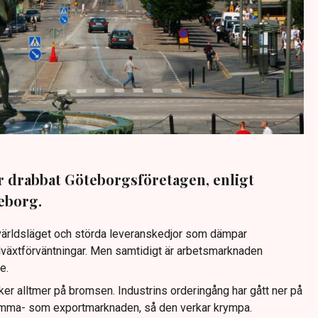
 drabbat Göteborgsföretagen, enligt
eborg.
mvärldsläget och störda leveranskedjor som dämpar
lväxtförväntningar. Men samtidigt är arbetsmarknaden
e.
ker alltmer på bromsen. Industrins orderingång har gått ner på
hemma- som exportmarknaden, så den verkar krympa.