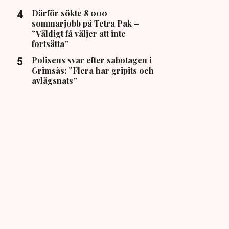
Därför sökte 8 000
sommarjobb på Tetra Pak –
”Väldigt få väljer att inte
fortsätta”
Polisens svar efter sabotagen i
Grimsås: ”Flera har gripits och
avlägsnats”