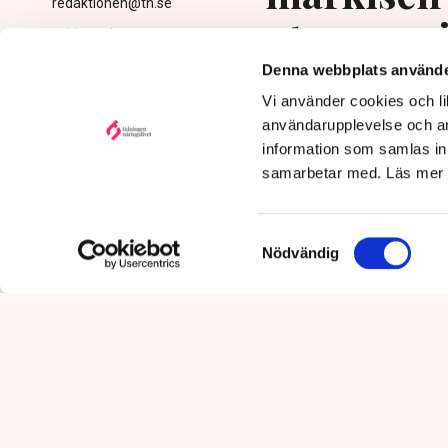
redaktionen@tn.se
uteserver
Publicerad:
5 aug 2026, 11:24
Uppdaterad:
6 aug 2026,
utpressni
Denna webbplats använde
10:29
Vi använder cookies och lik
användarupplevelse och an
information som samlas in 
samarbetar med. Läs mer
Samtyckesval
Nödvändig