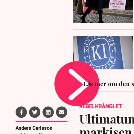
Läs mer om den 
REGELKRÅNGLET
Ultimatum
markisen 
Anders Carlsson