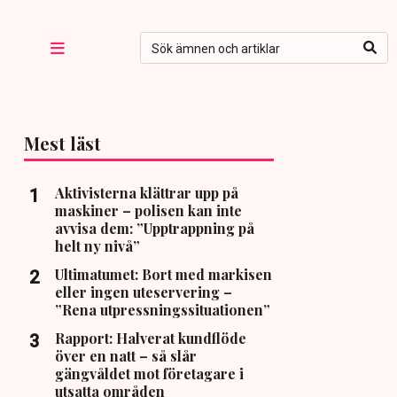
Mest läst
Aktivisterna klättrar upp på
maskiner – polisen kan inte
avvisa dem: ”Upptrappning på
helt ny nivå”
Ultimatumet: Bort med markisen
eller ingen uteservering –
”Rena utpressningssituationen”
Rapport: Halverat kundflöde
över en natt – så slår
gängvåldet mot företagare i
utsatta områden