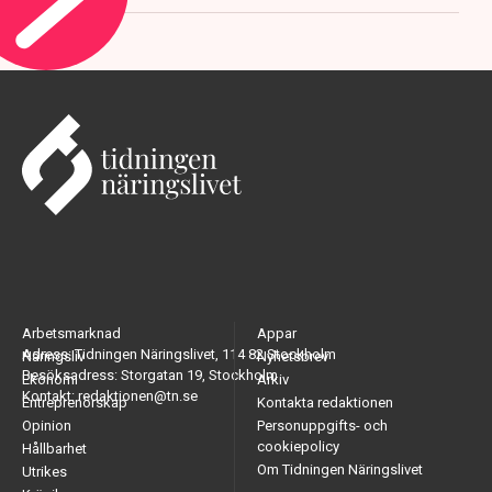
Arbetsmarknad
Appar
Adress: Tidningen Näringslivet, 114 82 Stockholm
Näringsliv
Nyhetsbrev
Besöksadress: Storgatan 19, Stockholm
Ekonomi
Arkiv
Kontakt: redaktionen@tn.se
Entreprenörskap
Kontakta redaktionen
Opinion
Personuppgifts- och
cookiepolicy
Hållbarhet
Om Tidningen Näringslivet
Utrikes