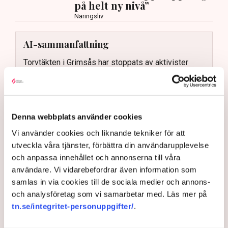
på helt ny nivå”
Näringsliv
AI-sammanfattning
Torvtäkten i Grimsås har stoppats av aktivister
sedan 28 juli.
Polisen kritiseras för bristande agerande vid
aktionerna.
Denna webbplats använder cookies
Polisinspektör Anna-Lena Mann förklarar polisens
agerande på plats.
Vi använder cookies och liknande tekniker för att
utveckla våra tjänster, förbättra din användarupplevelse
40 personer misstänks med cirka 120
och anpassa innehållet och annonserna till våra
brottsmisstankar kopplade.
Läs mer
användare. Vi vidarebefordrar även information som
Polisen använder drönare och uniformerad polis
samlas in via cookies till de sociala medier och annons-
för att dokumentera bevis.
Polisen, som befinner sig på plats, kritiseras för att inte
och analysföretag som vi samarbetar med. Läs mer på
agera tillräckligt då aktionerna kan fortgå för öppen ridå.
Samtidigt är polisarbetet komplext när det gäller
tn.se/integritet-personuppgifter/
.
att navigera juridiska rättigheter och gränser.
Rickard Axdorff på Svensk Torv, anser att polisens