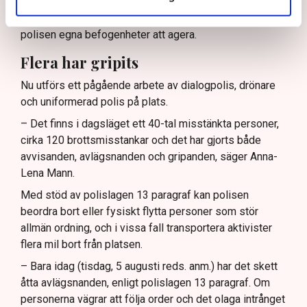
Neovas medarbetare redan ska
ha gjort ett eget
ingripande
mot aktivister på plats). Utöver det har
polisen egna befogenheter att agera.
Flera har gripits
Nu utförs ett pågående arbete av dialogpolis, drönare
och uniformerad polis på plats.
– Det finns i dagsläget ett 40-tal misstänkta personer,
cirka 120 brottsmisstankar och det har gjorts både
avvisanden, avlägsnanden och gripanden, säger Anna-
Lena Mann.
Med stöd av polislagen 13 paragraf kan polisen
beordra bort eller fysiskt flytta personer som stör
allmän ordning, och i vissa fall transportera aktivister
flera mil bort från platsen.
– Bara idag (tisdag, 5 augusti reds. anm.) har det skett
åtta avlägsnanden, enligt polislagen 13 paragraf. Om
personerna vägrar att följa order och det olaga intrånget