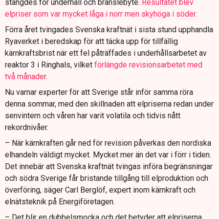
stängdes för underhåll och bränslebyte.
Resultatet blev
elpriser som var mycket låga i norr men skyhöga i söder.
Förra året tvingades Svenska kraftnät i sista stund upphandla
Ryaverket i beredskap för att täcka upp för tillfällig
kärnkraftsbrist när ett fel påträffades i underhållsarbetet av
reaktor 3 i Ringhals, vilket
förlängde revisionsarbetet med
två månader
.
Nu varnar experter för att Sverige står inför samma röra
denna sommar, med den skillnaden att elpriserna redan under
senvintern och våren har varit volatila och tidvis nått
rekordnivåer.
– När kärnkraften går ned för revision påverkas den nordiska
elhandeln väldigt mycket. Mycket mer än det var i förr i tiden.
Det innebär att Svenska kraftnät tvingas införa begränsningar
och södra Sverige får bristande tillgång till elproduktion och
överföring, säger Carl Berglöf, expert inom kärnkraft och
elnätsteknik på Energiföretagen.
– Det blir en dubbelsmocka och det betyder att elpriserna