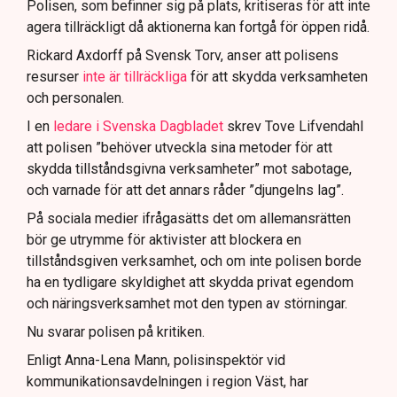
Polisen, som befinner sig på plats, kritiseras för att inte
agera tillräckligt då aktionerna kan fortgå för öppen ridå.
Samtidigt är polisarbetet komplext när det gäller
att navigera juridiska rättigheter och gränser.
Rickard Axdorff på Svensk Torv, anser att polisens
resurser
inte är tillräckliga
för att skydda verksamheten
och personalen.
I en
ledare i Svenska Dagbladet
skrev Tove Lifvendahl
att polisen ”behöver utveckla sina metoder för att
skydda tillståndsgivna verksamheter” mot sabotage,
och varnade för att det annars råder ”djungelns lag”.
På sociala medier ifrågasätts det om allemansrätten
bör ge utrymme för aktivister att blockera en
tillståndsgiven verksamhet, och om inte polisen borde
ha en tydligare skyldighet att skydda privat egendom
och näringsverksamhet mot den typen av störningar.
Nu svarar polisen på kritiken.
Enligt Anna-Lena Mann, polisinspektör vid
kommunikationsavdelningen i region Väst, har