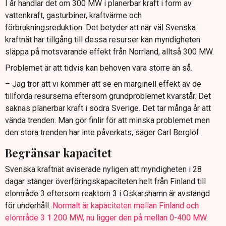
I år handlar det om 300 MW i planerbar kraft i form av
vattenkraft, gasturbiner, kraftvärme och
förbrukningsreduktion. Det betyder att när väl Svenska
kraftnät har tillgång till dessa resurser kan myndigheten
släppa på motsvarande effekt från Norrland, alltså 300 MW.
Problemet är att tidvis kan behoven vara större än så.
– Jag tror att vi kommer att se en marginell effekt av de
tillförda resurserna eftersom grundproblemet kvarstår. Det
saknas planerbar kraft i södra Sverige. Det tar många år att
vända trenden. Man gör finlir för att minska problemet men
den stora trenden har inte påverkats, säger Carl Berglöf.
Begränsar kapacitet
Svenska kraftnät aviserade nyligen att myndigheten i 28
dagar stänger överföringskapaciteten helt från Finland till
elområde 3 eftersom reaktorn 3 i Oskarshamn är avstängd
för underhåll.
Normalt är kapaciteten mellan Finland och
elområde 3 1 200 MW, nu ligger den på mellan 0-400 MW
.