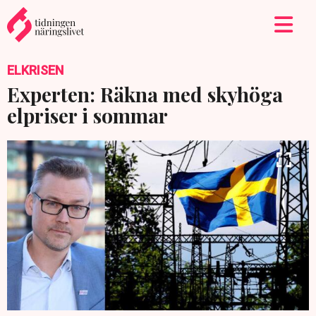
ELKRISEN
Experten: Räkna med skyhöga
elpriser i sommar