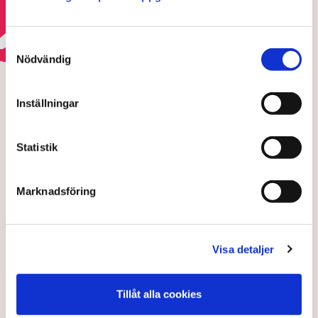
Läs mer om elkrisen
Samtyckesval
Nödvändig
HOTEN MOT ÄGANDERÄTTEN
Polisens svar efter sabotagen i
Grimsås: ”Flera har gripits
Inställningar
och avlägsnats”
Statistik
Marknadsföring
Visa detaljer
Tillåt alla cookies