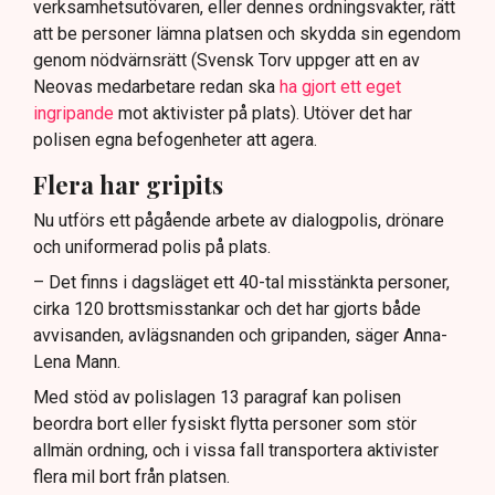
verksamhetsutövaren, eller dennes ordningsvakter, rätt
att be personer lämna platsen och skydda sin egendom
genom nödvärnsrätt (Svensk Torv uppger att en av
Neovas medarbetare redan ska
ha gjort ett eget
ingripande
mot aktivister på plats). Utöver det har
polisen egna befogenheter att agera.
Flera har gripits
Nu utförs ett pågående arbete av dialogpolis, drönare
och uniformerad polis på plats.
– Det finns i dagsläget ett 40-tal misstänkta personer,
cirka 120 brottsmisstankar och det har gjorts både
avvisanden, avlägsnanden och gripanden, säger Anna-
Lena Mann.
Med stöd av polislagen 13 paragraf kan polisen
beordra bort eller fysiskt flytta personer som stör
allmän ordning, och i vissa fall transportera aktivister
flera mil bort från platsen.