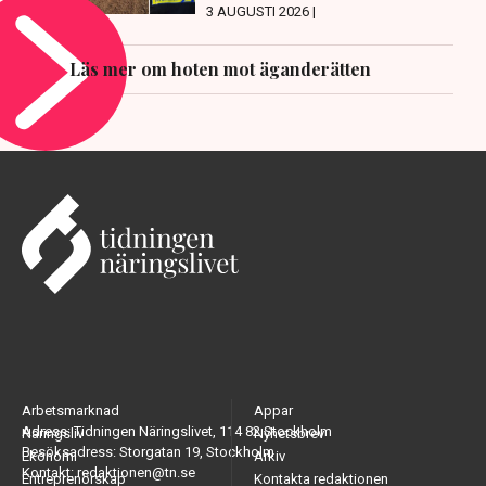
3 AUGUSTI 2026 |
Läs mer om hoten mot äganderätten
Arbetsmarknad
Appar
Adress: Tidningen Näringslivet, 114 82 Stockholm
Näringsliv
Nyhetsbrev
Besöksadress: Storgatan 19, Stockholm
Ekonomi
Arkiv
Kontakt: redaktionen@tn.se
Entreprenörskap
Kontakta redaktionen