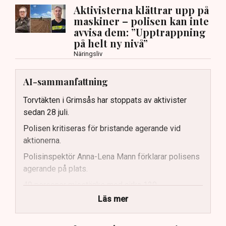
Aktivisterna klättrar upp på
maskiner – polisen kan inte
avvisa dem: ”Upptrappning
på helt ny nivå”
Näringsliv
AI-sammanfattning
Torvtäkten i Grimsås har stoppats av aktivister
sedan 28 juli.
Polisen kritiseras för bristande agerande vid
aktionerna.
Polisinspektör Anna-Lena Mann förklarar polisens
agerande på plats.
40 personer misstänks med cirka 120
brottsmisstankar kopplade.
Läs mer
Polisen använder drönare och uniformerad polis
för att dokumentera bevis.