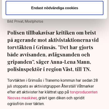
Det är polisens uppgift att upprätthålla allmän ordning och
säkerhet, vilket inkluderar att ingripa mot pågående
Endast nödvändiga cookies
brottslighet som olaga intrång, förklarar Anna-Lena Mann,
polisinspektör vid kommunikationsavdelningen i region Väst.
Bild: Privat, Mostphotos
Polisen tillbakavisar kritiken om brist
på agerande mot aktivistaktionerna vid
torvtäkten i Grimsås. ”Det har gjorts
både avvisanden, avlägsnanden och
gripanden”, säger Anna-Lena Mann,
polisinspektör i region Väst, till TN.
Torvtäkten i Grimsås i Tranemo kommun har sedan 28
juli stoppats av aktivistgruppen Återställ Våtmarker
efter att aktivister har klättrat upp på
torvproducenten
Neovas maskiner
, grävt igen diken och spridit
ogräsfrön över täkten.