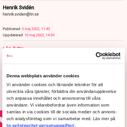
Henrik Svidén
henrik.sviden@tn.se
Publicerad:
3 maj 2022, 11:45
Uppdaterad:
10 maj 2022, 14:30
LÄS ÄVEN
TN exklusivt: Så vill Svenska
kraftnäts nya generaldirektör
stärka elsystemet – ”Vi behöver
göra ett stort arbete”
Denna webbplats använder cookies
7 AUGUSTI 2026 |
Vi använder cookies och liknande tekniker för att
utveckla våra tjänster, förbättra din användarupplevelse
Värme och torka pressar Europas
och anpassa innehållet och annonserna till våra
kärnkraft
användare. Vi vidarebefordrar även information som
samlas in via cookies till de sociala medier och annons-
5 AUGUSTI 2026 |
och analysföretag som vi samarbetar med. Läs mer på
tn.se/integritet-personuppgifter/
.