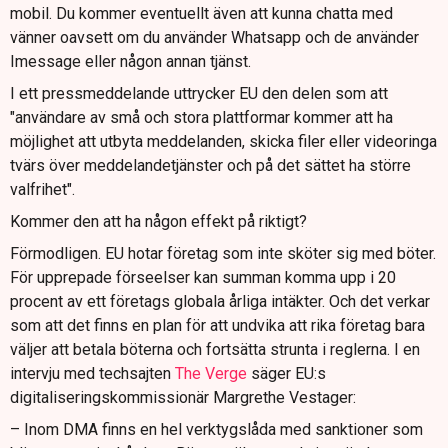
mobil. Du kommer eventuellt även att kunna chatta med
vänner oavsett om du använder Whatsapp och de använder
Imessage eller någon annan tjänst.
I ett pressmeddelande uttrycker EU den delen som att
"användare av små och stora plattformar kommer att ha
möjlighet att utbyta meddelanden, skicka filer eller videoringa
tvärs över meddelandetjänster och på det sättet ha större
valfrihet".
Kommer den att ha någon effekt på riktigt?
Förmodligen. EU hotar företag som inte sköter sig med böter.
För upprepade förseelser kan summan komma upp i 20
procent av ett företags globala årliga intäkter. Och det verkar
som att det finns en plan för att undvika att rika företag bara
väljer att betala böterna och fortsätta strunta i reglerna. I en
intervju med techsajten
The Verge
säger EU:s
digitaliseringskommissionär Margrethe Vestager:
– Inom DMA finns en hel verktygslåda med sanktioner som