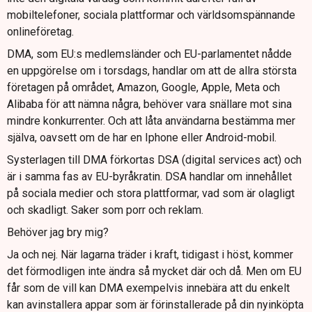
mobiltelefoner, sociala plattformar och världsomspännande
onlineföretag.
DMA, som EU:s medlemsländer och EU-parlamentet nådde
en uppgörelse om i torsdags, handlar om att de allra största
företagen på området, Amazon, Google, Apple, Meta och
Alibaba för att nämna några, behöver vara snällare mot sina
mindre konkurrenter. Och att låta användarna bestämma mer
själva, oavsett om de har en Iphone eller Android-mobil.
Systerlagen till DMA förkortas DSA (digital services act) och
är i samma fas av EU-byråkratin. DSA handlar om innehållet
på sociala medier och stora plattformar, vad som är olagligt
och skadligt. Saker som porr och reklam.
Behöver jag bry mig?
Ja och nej. När lagarna träder i kraft, tidigast i höst, kommer
det förmodligen inte ändra så mycket där och då. Men om EU
får som de vill kan DMA exempelvis innebära att du enkelt
kan avinstallera appar som är förinstallerade på din nyinköpta