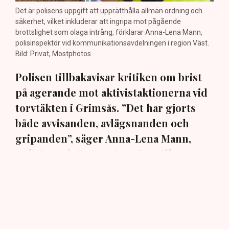
Det är polisens uppgift att upprätthålla allmän ordning och
säkerhet, vilket inkluderar att ingripa mot pågående
brottslighet som olaga intrång, förklarar Anna-Lena Mann,
polisinspektör vid kommunikationsavdelningen i region Väst.
Bild: Privat, Mostphotos
Polisen tillbakavisar kritiken om brist
på agerande mot aktivistaktionerna vid
torvtäkten i Grimsås. ”Det har gjorts
både avvisanden, avlägsnanden och
gripanden”, säger Anna-Lena Mann,
polisinspektör i region Väst, till TN.
Torvtäkten i Grimsås i Tranemo kommun har sedan 28
juli stoppats av aktivistgruppen Återställ Våtmarker
efter att aktivister har klättrat upp på
torvproducenten
Neovas maskiner
, grävt igen diken och spridit
ogräsfrön över täkten.