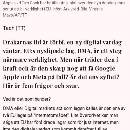
Apples vd Tim Cook har hittills inte jublat över den nya datalag som
ser ut att bli verklighet i EU i höst. Arkivbild. Bild: Virginia
Mayo/AP/TT
Tech (TT)
Drakarnas tid är förbi, en ny digital vardag
väntar. EU:s nyslipade lag, DMA, är ett steg
närmare verklighet. Men när träder den i
kraft och är den skarp nog att få Google,
Apple och Meta på fall? Är det ens syftet?
Här är fem frågor och svar.
Vad är det som händer?
DMA eller Digital markets act som lagen kallas är den ena av
två EU:lagar på "internetområdet". Lite överdrivet kan man
säga att EU har föråldrade lagar som rör just internet, men
inte den digitala vardag som kommit därefter full av