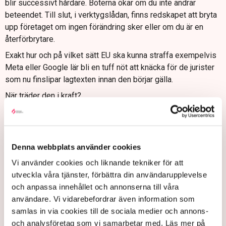
blir successivt hårdare. Böterna ökar om du inte ändrar
beteendet. Till slut, i verktygslådan, finns redskapet att bryta
upp företaget om ingen förändring sker eller om du är en
återförbrytare.
Exakt hur och på vilket sätt EU ska kunna straffa exempelvis
Meta eller Google lär bli en tuff nöt att knäcka för de jurister
som nu finslipar lagtexten innan den börjar gälla.
När träder den i kraft?
Om allt går som EU vill, och hittills har processen med DMA
och DSA inte stött på alltför mycket patrull, så kommer
lagarna att vara verklighet i höst. Förmodligen oktober.
Denna webbplats använder cookies
Dock kommer företag ges olika tidsfrister för att komma i
Vi använder cookies och liknande tekniker för att
fas med lagarna. Att en person med Android-telefon som
utveckla våra tjänster, förbättra din användarupplevelse
använder Whatsapp smärtfritt ska kunna prata med en
och anpassa innehållet och annonserna till våra
Iphone-användare som föredrar Telegram kräver väldigt
användare. Vi vidarebefordrar även information som
många tungor rätt i mun för att saker som kryptering,
samlas in via cookies till de sociala medier och annons-
datalagring och användarvänlighet ska få plats.
och analysföretag som vi samarbetar med. Läs mer på