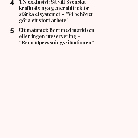
TN exklusivt: Så vill Svenska
kraftnäts nya generaldirektör
stärka elsystemet – ”Vi behöver
göra ett stort arbete”
Ultimatumet: Bort med markisen
eller ingen uteservering –
”Rena utpressningssituationen”