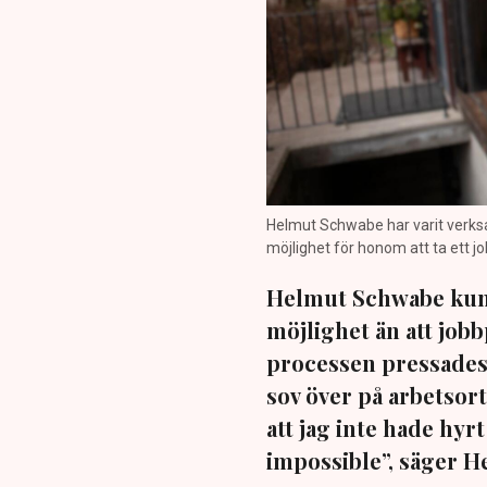
Helmut Schwabe har varit verksa
möjlighet för honom att ta ett 
Helmut Schwabe kund
möjlighet än att job
processen pressades h
sov över på arbetsort
att jag inte hade hyr
impossible”, säger H