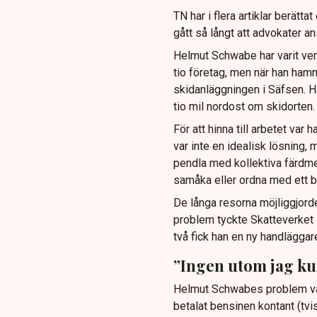
TN har i flera artiklar berätt
gått så långt att advokater an
Helmut Schwabe har varit verk
tio företag, men när han ham
skidanläggningen i Säfsen. H
tio mil nordost om skidorten.
För att hinna till arbetet var 
var inte en idealisk lösning,
pendla med kollektiva färdmed
samåka eller ordna med ett b
De långa resorna möjliggjorde
problem tyckte Skatteverket
två fick han en ny handlägga
”Ingen utom jag ku
Helmut Schwabes problem var 
betalat bensinen kontant (tvi