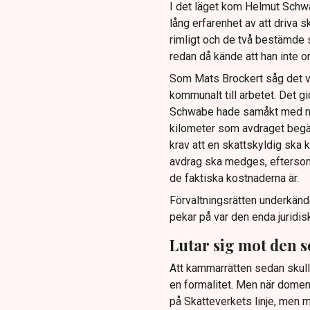
I det läget kom Helmut Schw
lång erfarenhet av att driva 
rimligt och de två bestämde s
redan då kände att han inte o
Som Mats Brockert såg det va
kommunalt till arbetet. Det gi
Schwabe hade samåkt med någo
kilometer som avdraget begärd
krav att en skattskyldig ska 
avdrag ska medges, eftersom
de faktiska kostnaderna är.
Förvaltningsrätten underkän
pekar på var den enda juridi
Lutar sig mot den s
Att kammarrätten sedan skul
en formalitet. Men när domen
på Skatteverkets linje, men 