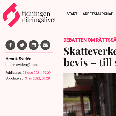
START
ARBETSMARKNAD
DEBATTEN OM RÄTTSS
Skatteverk
bevis – til
Henrik Svidén
henrik.sviden@tn.se
Publicerad:
28 dec 2021, 09:09
Uppdaterad:
3 jan 2022, 07:28