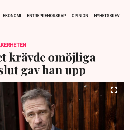
EKONOMI
ENTREPRENÖRSKAP
OPINION
NYHETSBREV
ÄKERHETEN
et krävde omöjliga
l slut gav han upp