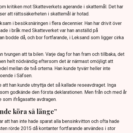
at om kritiken mot Skatteverkets agerande i skattemål. Det har
ser att rättssäkerheten i skattemål är hotad.
sam i besöksnäringen i flera decennier. Han har drivit över
nade i bråk med Skatteverket var han anställd på
an bodde då, och bor fortfarande, i Leksand som ligger cirka
han tvungen att ta bilen. Varje dag for han fram och tillbaka, det
 men helt nödvändig eftersom det är närmast omöjligt att
el mellan de två orterna. Han kunde tyvärr heller inte
oende i Säfsen.
 att han kunde utnyttja det så kallade reseavdraget. Inga
 som godkände den första deklarationen. Men från och med år
re som ifrågasatte avdragen.
nde köra så länge”
att han inte hade sparat alla bensinkvitton och ofta hade
sten rörde 2015 då kontanter fortfarande användes i stor