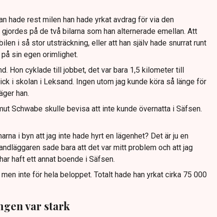
an hade rest milen han hade yrkat avdrag för via den
ordes på de två bilarna som han alternerade emellan. Att
ilen i så stor utsträckning, eller att han själv hade snurrat runt
 på sin egen orimlighet.
. Hon cyklade till jobbet, det var bara 1,5 kilometer till
ck i skolan i Leksand. Ingen utom jag kunde köra så länge för
äger han.
ut Schwabe skulle bevisa att inte kunde övernatta i Säfsen.
narna i byn att jag inte hade hyrt en lägenhet? Det är ju en
ndläggaren sade bara att det var mitt problem och att jag
har haft ett annat boende i Säfsen.
 men inte för hela beloppet. Totalt hade han yrkat cirka 75 000
ngen var stark