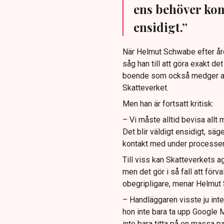
ens behöver kom
ensidigt.”
När Helmut Schwabe efter åre
såg han till att göra exakt 
boende som också medger avdra
Skatteverket.
Men han är fortsatt kritisk:
– Vi måste alltid bevisa all
Det blir väldigt ensidigt, sä
kontakt med under processen, s
Till viss kan Skatteverkets a
men det gör i så fall att för
obegripligare, menar Helmut
– Handläggaren visste ju inte 
hon inte bara ta upp Google M
inte bara titta på en massa p