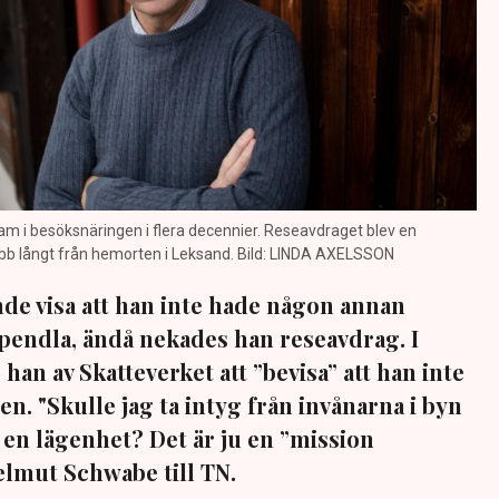
m i besöksnäringen i flera decennier. Reseavdraget blev en
jobb långt från hemorten i Leksand. Bild: LINDA AXELSSON
e visa att han inte hade någon annan
bpendla, ändå nekades han reseavdrag. I
an av Skatteverket att ”bevisa” att han inte
en. "Skulle jag ta intyg från invånarna i byn
t en lägenhet? Det är ju en ”mission
elmut Schwabe till TN.