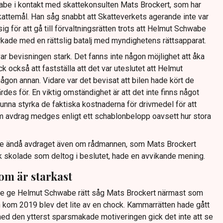
abe i kontakt med skattekonsulten Mats Brockert, som har
skattemål. Han såg snabbt att Skatteverkets agerande inte var
ig för att gå till förvaltningsrätten trots att Helmut Schwabe
rkade med en rättslig batalj med myndighetens rättsapparat.
r bevisningen stark. Det fanns inte någon möjlighet att åka
ck också att fastställa att det var uteslutet att Helmut
n annan. Vidare var det bevisat att bilen hade kört de
es för. En viktig omständighet är att det inte finns något
kunna styrka de faktiska kostnaderna för drivmedel för att
 avdrag medges enligt ett schablonbelopp oavsett hur stora
de ändå avdraget även om rådmannen, som Mats Brockert
sk skolade som deltog i beslutet, hade en avvikande mening.
om är starkast
le ge Helmut Schwabe rätt såg Mats Brockert närmast som
 kom 2019 blev det lite av en chock. Kammarrätten hade gått
med den ytterst sparsmakade motiveringen gick det inte att se