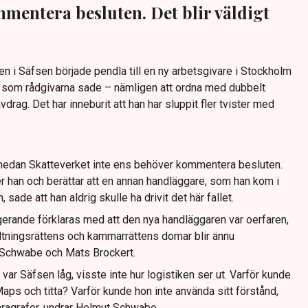
mentera besluten. Det blir väldigt
n i Säfsen började pendla till en ny arbetsgivare i Stockholm
det som rådgivarna sade – nämligen att ordna med dubbelt
g. Det har inneburit att han har sluppit fler tvister med
t medan Skatteverket inte ens behöver kommentera besluten.
ger han och berättar att en annan handläggare, som han kom i
ade att han aldrig skulle ha drivit det här fallet.
gerande förklaras med att den nya handläggaren var oerfaren,
valtningsrättens och kammarrättens domar blir ännu
 Schwabe och Mats Brockert.
var Säfsen låg, visste inte hur logistiken ser ut. Varför kunde
aps och titta? Varför kunde hon inte använda sitt förstånd,
aragrafer, undrar Helmut Schwabe.