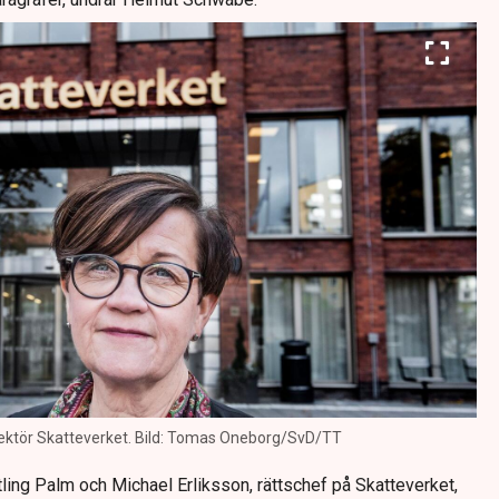
rektör Skatteverket. Bild: Tomas Oneborg/SvD/TT
ling Palm och Michael Erliksson, rättschef på Skatteverket,