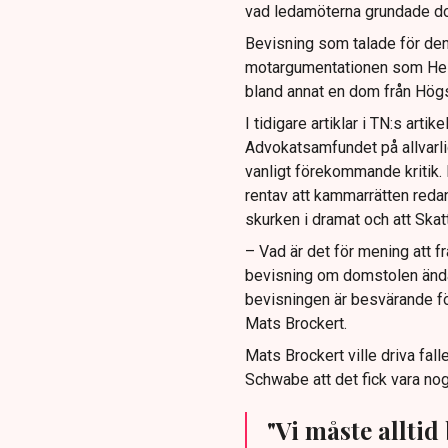
vad ledamöterna grundade d
Bevisning som talade för den
motargumentationen som Helm
bland annat en dom från Högs
I tidigare artiklar i TN:s art
Advokatsamfundet på allvarlig
vanligt förekommande kritik. 
rentav att kammarrätten reda
skurken i dramat och att Skat
– Vad är det för mening att f
bevisning om domstolen ändå
bevisningen är besvärande för
Mats Brockert.
Mats Brockert ville driva fa
Schwabe att det fick vara nog
"Vi måste alltid