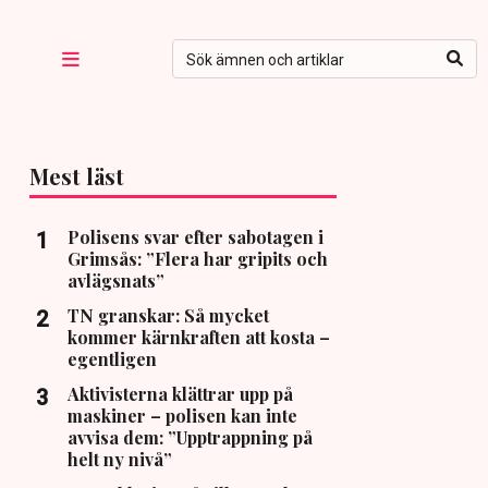
Mest läst
Polisens svar efter sabotagen i
Grimsås: ”Flera har gripits och
avlägsnats”
TN granskar: Så mycket
kommer kärnkraften att kosta –
egentligen
Aktivisterna klättrar upp på
maskiner – polisen kan inte
avvisa dem: ”Upptrappning på
helt ny nivå”