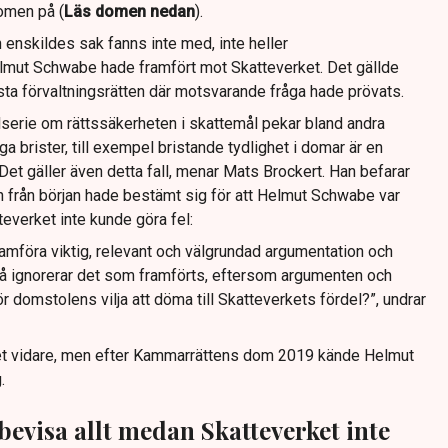
omen på (
Läs domen nedan
).
 enskildes sak fanns inte med, inte heller
ut Schwabe hade framfört mot Skatteverket. Det gällde
ta förvaltningsrätten där motsvarande fråga hade prövats.
ikelserie om rättssäkerheten i skattemål pekar bland andra
a brister, till exempel bristande tydlighet i domar är en
Det gäller även detta fall, menar Mats Brockert. Han befarar
n från början hade bestämt sig för att Helmut Schwabe var
teverket inte kunde göra fel:
ramföra viktig, relevant och välgrundad argumentation och
 ignorerar det som framförts, eftersom argumenten och
 domstolens vilja att döma till Skatteverkets fördel?”, undrar
llet vidare, men efter Kammarrättens dom 2019 kände Helmut
.
 bevisa allt medan Skatteverket inte