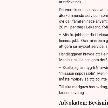
utsträckning).
Däremot kunde han visa att h
återkommande servicen som gj
övriga i familjen hade använt b
20 mil per dag i Leksand, föll
– Min fru jobbade då i Leksand
hennes jobb. Och mina barn gi
att göra så mycket service, s
Handläggaren krävde att Helm
Men hur skulle han göra det?
– Skulle jag ta intyg från invå
”mission impossible”. Men ha
måste motbevisa att jag inte 
Till slut medgavs han avdrag,
kronor i avdrag.
Advokaten: Bevisni