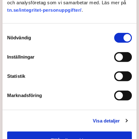
och analysföretag som vi samarbetar med. Läs mer på
tn.se/integritet-personuppgifter/
.
Samtyckesval
Nödvändig
Inställningar
Statistik
Störningar på järnvägen
hotar tillväxt
Marknadsföring
Var fjärde industriföretag i Sverige påverkas av
störningar på järnvägen – något som hotar framtida
Visa detaljer
investeringar, enligt en färsk rapport.
2 years ago |
Av: TT