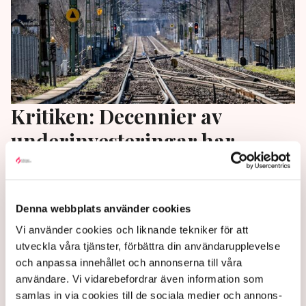
Kritiken: Decennier av
underinvesteringar har
kommit ifatt oss
”För att landet åter skall bli attraktivt att investera i
Denna webbplats använder cookies
behöver staten kliva fram och skapa de
Vi använder cookies och liknande tekniker för att
grundläggande förutsättningar som möjliggör
utveckla våra tjänster, förbättra din användarupplevelse
tillväxt”, skriver SJ:s vd Monica Lingegård och Henrik
och anpassa innehållet och annonserna till våra
Dahlin, vd på Green Cargo, på Di Debatt.
användare. Vi vidarebefordrar även information som
2 years ago |
Av: Redaktionen
samlas in via cookies till de sociala medier och annons-