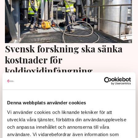
Svensk forskning ska sänka
kostnader för
koldioxidinfångning
Forskare vid Luleå tekniska universitet testar nu en
ny teknik som kan sänka kostnaderna för
koldioxidinfångning, skriver Forskning.se. Det är ett
Denna webbplats använder cookies
viktigt steg mot en storskalig global
Vi använder cookies och liknande tekniker för att
koldioxidinfångning, anser forskare.
utveckla våra tjänster, förbättra din användarupplevelse
och anpassa innehållet och annonserna till våra
3 years ago |
Av: Gabriel Cardona Cervantes
användare. Vi vidarebefordrar även information som