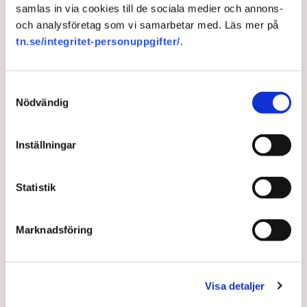
samlas in via cookies till de sociala medier och annons-
och analysföretag som vi samarbetar med. Läs mer på
tn.se/integritet-personuppgifter/
.
Samtyckesval
Nödvändig
Inställningar
Nu kommer den nya
Statistik
infrastrukturen:
Vätgasledningar
Marknadsföring
En ny studie visar att industrin i norra Sverige
kommer att ha ett stort behov av vätgasledningar,
Visa detaljer
skriver Forskning.se