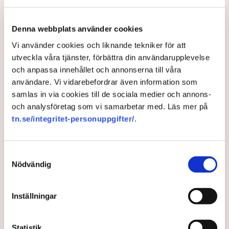
2 years ago |
Av: Erik Ekerlid
Denna webbplats använder cookies
Vi använder cookies och liknande tekniker för att
utveckla våra tjänster, förbättra din användarupplevelse
och anpassa innehållet och annonserna till våra
användare. Vi vidarebefordrar även information som
samlas in via cookies till de sociala medier och annons-
och analysföretag som vi samarbetar med. Läs mer på
tn.se/integritet-personuppgifter/
.
Samtyckesval
Elprischocken väntas sprida
Nödvändig
sig
Inställningar
Elprisgapet mellan norr och söder vidgas – allra
största prisökningen har drabbat Blekinge, tätt följt
Statistik