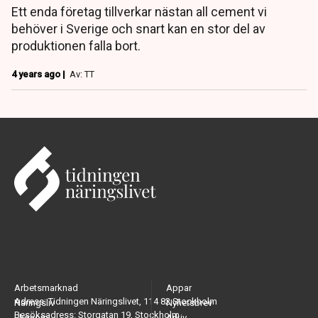
Ett enda företag tillverkar nästan all cement vi
behöver i Sverige och snart kan en stor del av
produktionen falla bort.
4 years ago |
Av: TT
Arbetsmarknad
Appar
Adress: Tidningen Näringslivet, 114 82 Stockholm
Näringsliv
Nyhetsbrev
Besöksadress: Storgatan 19, Stockholm
Ekonomi
Arkiv