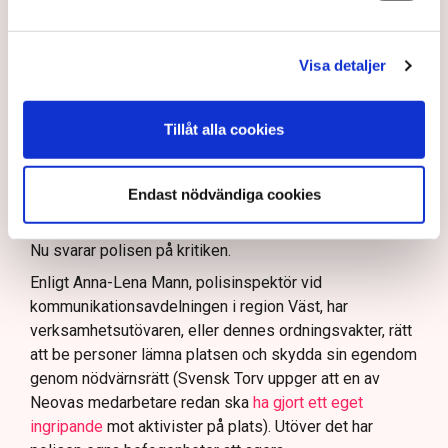
I en
ledare i Svenska Dagbladet
skrev Tove Lifvendahl
att polisen ”behöver utveckla sina metoder för att
Visa detaljer
skydda tillståndsgivna verksamheter” mot sabotage,
och varnade för att det annars råder ”djungelns lag”.
På sociala medier ifrågasätts det om allemansrätten
Tillåt alla cookies
bör ge utrymme för aktivister att blockera en
tillståndsgiven verksamhet, och om inte polisen borde
ha en tydligare skyldighet att skydda privat egendom
Endast nödvändiga cookies
och näringsverksamhet mot den typen av störningar.
Nu svarar polisen på kritiken.
Enligt Anna-Lena Mann, polisinspektör vid
kommunikationsavdelningen i region Väst, har
verksamhetsutövaren, eller dennes ordningsvakter, rätt
att be personer lämna platsen och skydda sin egendom
genom nödvärnsrätt (Svensk Torv uppger att en av
Neovas medarbetare redan ska
ha gjort ett eget
ingripande
mot aktivister på plats). Utöver det har