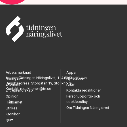
Arbetsmarknad
Appar
Adress: Tidningen Näringslivet, 114 82 Stockholm
Näringsliv
Nyhetsbrev
Besöksadress: Storgatan 19, Stockholm
Ekonomi
Arkiv
Kontakt: redaktionen@tn.se
Entreprenörskap
Kontakta redaktionen
Opinion
Personuppgifts- och
cookiepolicy
Hållbarhet
Om Tidningen Näringslivet
Utrikes
Krönikor
Quiz