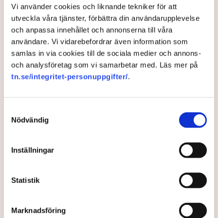
Vi använder cookies och liknande tekniker för att
AI-sammanfattning
utveckla våra tjänster, förbättra din användarupplevelse
och anpassa innehållet och annonserna till våra
Torvtäkten i Grimsås har stoppats av aktivister
användare. Vi vidarebefordrar även information som
sedan 28 juli.
samlas in via cookies till de sociala medier och annons-
Polisen kritiseras för bristande agerande vid
och analysföretag som vi samarbetar med. Läs mer på
aktionerna.
tn.se/integritet-personuppgifter/
.
Polisinspektör Anna-Lena Mann förklarar polisens
agerande på plats.
Samtyckesval
40 personer misstänks med cirka 120
Nödvändig
brottsmisstankar kopplade.
Läs mer
Polisen använder drönare och uniformerad polis
Inställningar
för att dokumentera bevis.
Polisen, som befinner sig på plats, kritiseras för att inte
agera tillräckligt då aktionerna kan fortgå för öppen ridå.
Samtidigt är polisarbetet komplext när det gäller
Statistik
att navigera juridiska rättigheter och gränser.
Rickard Axdorff på Svensk Torv, anser att polisens
resurser
inte är tillräckliga
för att skydda verksamheten
Marknadsföring
och personalen.