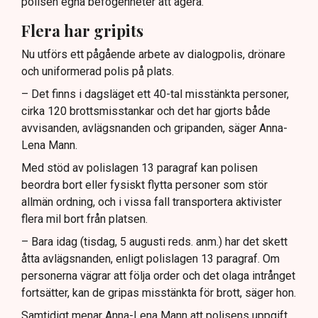
polisen egna befogenheter att agera.
Flera har gripits
Nu utförs ett pågående arbete av dialogpolis, drönare
och uniformerad polis på plats.
– Det finns i dagsläget ett 40-tal misstänkta personer,
cirka 120 brottsmisstankar och det har gjorts både
avvisanden, avlägsnanden och gripanden, säger Anna-
Lena Mann.
Med stöd av polislagen 13 paragraf kan polisen
beordra bort eller fysiskt flytta personer som stör
allmän ordning, och i vissa fall transportera aktivister
flera mil bort från platsen.
– Bara idag (tisdag, 5 augusti reds. anm.) har det skett
åtta avlägsnanden, enligt polislagen 13 paragraf. Om
personerna vägrar att följa order och det olaga intrånget
fortsätter, kan de gripas misstänkta för brott, säger hon.
Samtidigt menar Anna-Lena Mann att polisens uppgift