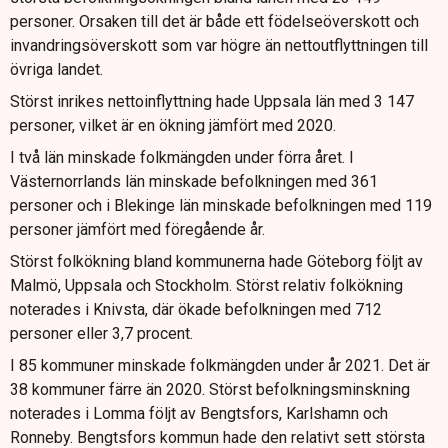
personer. Orsaken till det är både ett födelseöverskott och
invandringsöverskott som var högre än nettoutflyttningen till
övriga landet.
Störst inrikes nettoinflyttning hade Uppsala län med 3 147
personer, vilket är en ökning jämfört med 2020.
I två län minskade folkmängden under förra året. I
Västernorrlands län minskade befolkningen med 361
personer och i Blekinge län minskade befolkningen med 119
personer jämfört med föregående år.
Störst folkökning bland kommunerna hade Göteborg följt av
Malmö, Uppsala och Stockholm. Störst relativ folkökning
noterades i Knivsta, där ökade befolkningen med 712
personer eller 3,7 procent.
I 85 kommuner minskade folkmängden under år 2021. Det är
38 kommuner färre än 2020. Störst befolkningsminskning
noterades i Lomma följt av Bengtsfors, Karlshamn och
Ronneby. Bengtsfors kommun hade den relativt sett största