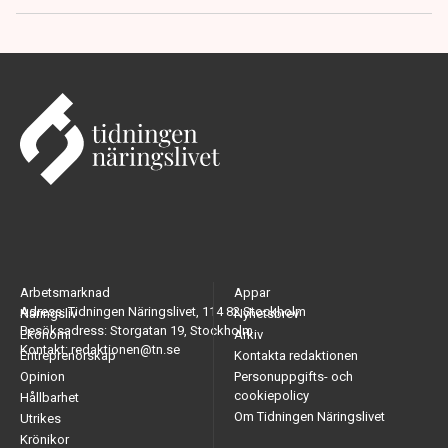
Arbetsmarknad
Appar
Adress: Tidningen Näringslivet, 114 82 Stockholm
Näringsliv
Nyhetsbrev
Besöksadress: Storgatan 19, Stockholm
Ekonomi
Arkiv
Kontakt: redaktionen@tn.se
Entreprenörskap
Kontakta redaktionen
Opinion
Personuppgifts- och
cookiepolicy
Hållbarhet
Om Tidningen Näringslivet
Utrikes
Krönikor