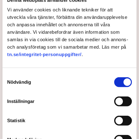
Vi använder cookies och liknande tekniker för att
utveckla våra tjänster, förbättra din användarupplevelse
och anpassa innehållet och annonserna till våra
användare. Vi vidarebefordrar även information som
samlas in via cookies till de sociala medier och annons-
och analysföretag som vi samarbetar med. Läs mer på
tn.se/integritet-personuppgifter/
.
Utflyttningen från Stockholm
Samtyckesval
ökar
Nödvändig
Under 2021 ökade folkmängden i 205 av landets 290
Inställningar
kommuner. Störst utflyttning till övriga Sverige hade
Stockholms län, enligt statistik från Statistiska
Statistik
centralbyrån (SCB).
4 years ago |
Av: TT