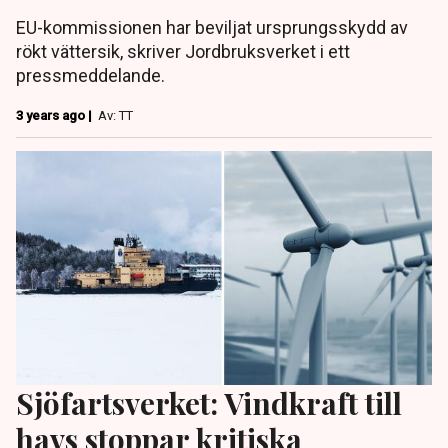
EU-kommissionen har beviljat ursprungsskydd av
rökt vättersik, skriver Jordbruksverket i ett
pressmeddelande.
3 years ago |
Av: TT
Sjöfartsverket: Vindkraft till
havs stoppar kritiska