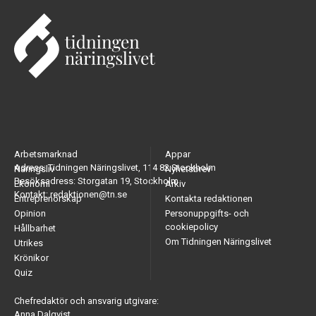
Arbetsmarknad
Appar
Adress: Tidningen Näringslivet, 114 82 Stockholm
Näringsliv
Nyhetsbrev
Besöksadress: Storgatan 19, Stockholm
Ekonomi
Arkiv
Kontakt: redaktionen@tn.se
Entreprenörskap
Kontakta redaktionen
Opinion
Personuppgifts- och
cookiepolicy
Hållbarhet
Om Tidningen Näringslivet
Utrikes
Krönikor
Quiz
Chefredaktör och ansvarig utgivare:
Anna Dalqvist