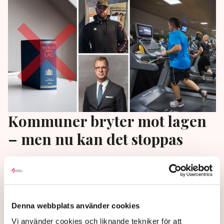
Kommuner bryter mot lagen
– men nu kan det stoppas
Trots att det är olagligt fortsätter de svenska
kommunerna att bedriva gym och andra
verksamheter i direkt konkurrens med det privata
näringslivet. Men snart presenteras nya regler som
Denna webbplats använder cookies
kan stoppa kommunerna. ”Det är potentiellt ett
Vi använder cookies och liknande tekniker för att
väldigt kraftfullt verktyg”, säger konkurrensexperten