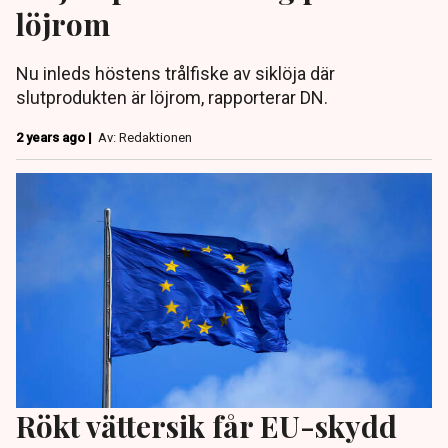
löjrom
Nu inleds höstens trålfiske av siklöja där
slutprodukten är löjrom, rapporterar DN.
2 years ago |
Av: Redaktionen
Rökt vättersik får EU-skydd