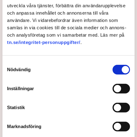
utveckla våra tjänster, förbättra din användarupplevelse
Stefan Sagebro till TN.
och anpassa innehållet och annonserna till våra
1 year ago |
Av: Henrik Svidén
användare. Vi vidarebefordrar även information som
samlas in via cookies till de sociala medier och annons-
och analysföretag som vi samarbetar med. Läs mer på
tn.se/integritet-personuppgifter/
.
Samtyckesval
Nödvändig
Inställningar
Tusentals arbetstillfällen i
Statistik
Kalix om vindkraften blir
verklighet
Marknadsföring