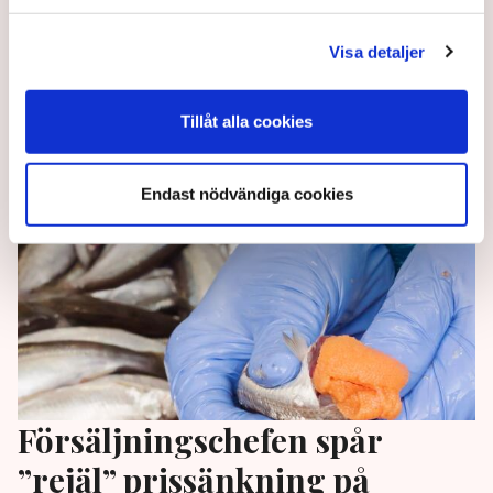
Om de 70-120 vindkraftverken i Bottenviken blir
verklighet kommer det behövas uppemot 2 000
Visa detaljer
byggarbetare, rapporterar Sveriges Radio.
Tillåt alla cookies
2 years ago |
Av: Redaktionen
Endast nödvändiga cookies
Försäljningschefen spår
”rejäl” prissänkning på