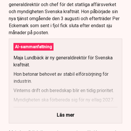
generaldirektör och chef för det statliga affärsverket
och myndigheten Svenska kraftnät. Hon påbörjade sin
nya tjänst omgående den 3 augusti och efterträder Per
Eckemark som sent i fjol fick sluta efter endast sju
månader på posten.
AI-sammanfattning
Maja Lundbäck är ny generaldirektör för Svenska
kraftnät.
Hon betonar behovet av stabil elförsörjning för
industrin.
Vinterns drift och beredskap blir en tidig prioritet.
Myndigheten ska förbereda sig för ny ellag 2027.
Maja Lundbäck vill se en mer proaktiv
Läs mer
systemoperatör.
Nya utlandsförbindelser ska analyseras noggrant.