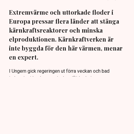
Extremvärme och uttorkade floder i
Europa pressar flera länder att stänga
kärnkraftsreaktorer och minska
elproduktionen. Kärnkraftverken är
inte byggda för den här värmen, menar
en expert.
I Ungern gick regeringen ut förra veckan och bad
industrier i landet att minska elförbrukningen.
Anledningen är att landets enda kärnkraftverk, Paks,
söder om Budapest, riskerar att stängas till följd av
rekordlåga vattennivåer i floden Donau.
Grannlandet Rumänien har tagit till drastiska åtgärder. I
måndags sprängdes en del av en kanal för att
omdirigera vatten för att undvika att kärnkraftverket
Cernavoda stängs.