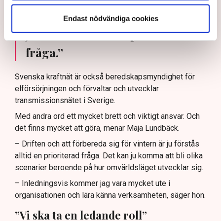
”Att förbereda sig för vintern är
Endast nödvändiga cookies
ju förstås alltid en prioriterad
fråga.”
Svenska kraftnät är också beredskapsmyndighet för
elförsörjningen och förvaltar och utvecklar
transmissionsnätet i Sverige.
Med andra ord ett mycket brett och viktigt ansvar. Och
det finns mycket att göra, menar Maja Lundbäck.
– Driften och att förbereda sig för vintern är ju förstås
alltid en prioriterad fråga. Det kan ju komma att bli olika
scenarier beroende på hur omvärldsläget utvecklar sig.
– Inledningsvis kommer jag vara mycket ute i
organisationen och lära känna verksamheten, säger hon.
”Vi ska ta en ledande roll”