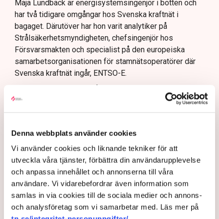
Maja Lundbäck är energisystemsingenjör i botten och
har två tidigare omgångar hos Svenska kraftnät i
bagaget. Därutöver har hon varit analytiker på
Strålsäkerhetsmyndigheten, chefsingenjör hos
Försvarsmakten och specialist på den europeiska
samarbetsorganisationen för stamnätsoperatörer där
Svenska kraftnät ingår, ENTSO-E.
Närmast kommer hon från klimat- och
näringslivsdepartementet där hon tjänstgjort som
energiminister Ebba Busch statssekreterare i frågor
som rör energi.
Denna webbplats använder cookies
– Det är väldigt hedersamt och jag tar mig an detta med
Vi använder cookies och liknande tekniker för att
stor ödmjukhet, säger hon i en exklusiv intervju med
utveckla våra tjänster, förbättra din användarupplevelse
Tidningen Näringslivet.
och anpassa innehållet och annonserna till våra
Hjärnan bakom
användare. Vi vidarebefordrar även information som
regeringens nya plan för
samlas in via cookies till de sociala medier och annons-
elsystemet: ”Vi har varit
och analysföretag som vi samarbetar med. Läs mer på
naiva”
tn.se/integritet-personuppgifter/
.