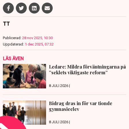
TT
Publicerad:
28 nov 2025, 10:30
Uppdaterad:
1 dec 2025, 07:32
LÄS ÄVEN
Ledare: Mildra förväntningarna på
”seklets viktigaste reform”
8 JULI 2026 |
Bidrag dras in för var tionde
gymnasieelev
8 JULI 2026 |