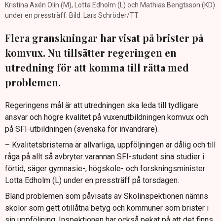
Kristina Axén Olin (M), Lotta Edholm (L) och Mathias Bengtsson (KD)
under en pressträff. Bild: Lars Schröder/TT
Flera granskningar har visat på brister på
komvux. Nu tillsätter regeringen en
utredning för att komma till rätta med
problemen.
Regeringens mål är att utredningen ska leda till tydligare
ansvar och högre kvalitet på vuxenutbildningen komvux och
på SFI-utbildningen (svenska för invandrare).
– Kvalitetsbristerna är allvarliga, uppföljningen är dålig och till
råga på allt så avbryter varannan SFI-student sina studier i
förtid, säger gymnasie-, högskole- och forskningsminister
Lotta Edholm (L) under en pressträff på torsdagen.
Bland problemen som påvisats av Skolinspektionen nämns
skolor som gett otillåtna betyg och kommuner som brister i
sin uppföljning. Inspektionen har också pekat på att det finns