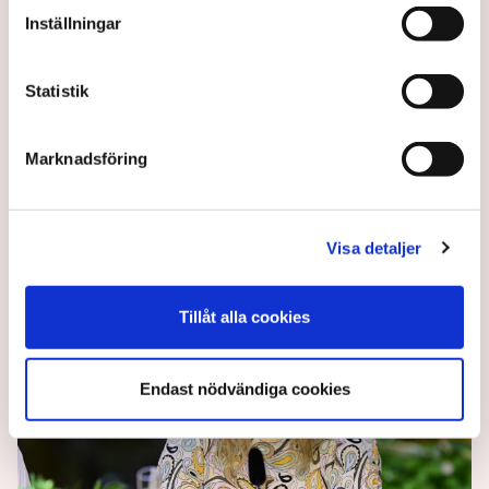
förhoppningsvis vända
Inställningar
utvecklingen”
Statistik
Bättre svenskkunskaper krävs för att möta
problemen på arbetsmarknaden, skriver Evin
Marknadsföring
Badrniya på SMP:s ledarsida.
11 months ago |
Av: Redaktionen
Visa detaljer
Tillåt alla cookies
Endast nödvändiga cookies