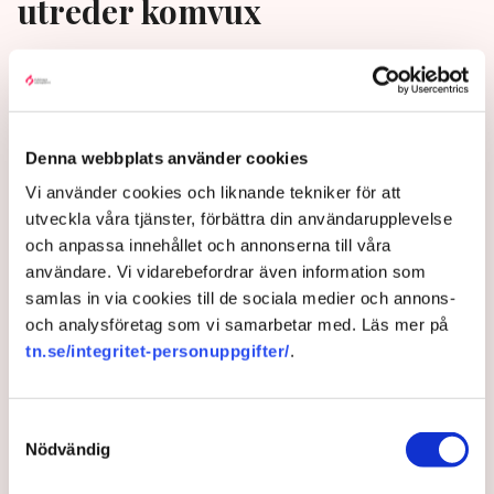
utreder komvux
Flera granskningar har visat på brister på komvux. Nu
tillsätter regeringen en utredning för att komma till
rätta med problemen.
Denna webbplats använder cookies
8 months ago |
Av: TT
Vi använder cookies och liknande tekniker för att
utveckla våra tjänster, förbättra din användarupplevelse
och anpassa innehållet och annonserna till våra
användare. Vi vidarebefordrar även information som
samlas in via cookies till de sociala medier och annons-
och analysföretag som vi samarbetar med. Läs mer på
tn.se/integritet-personuppgifter/
.
Samtyckesval
Nödvändig
”Fler satsningar på språk kan