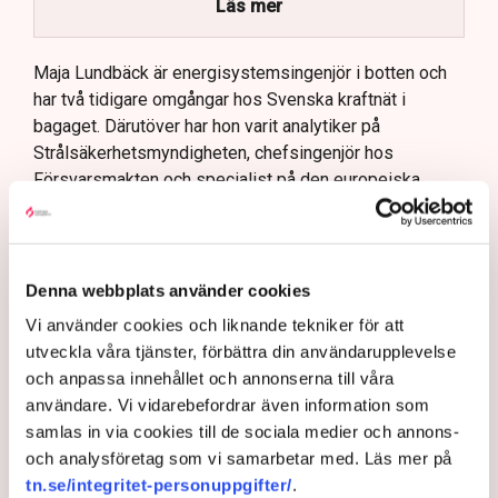
Läs mer
systemoperatör.
Nya utlandsförbindelser ska analyseras noggrant.
Maja Lundbäck är energisystemsingenjör i botten och
har två tidigare omgångar hos Svenska kraftnät i
bagaget. Därutöver har hon varit analytiker på
Strålsäkerhetsmyndigheten, chefsingenjör hos
Försvarsmakten och specialist på den europeiska
samarbetsorganisationen för stamnätsoperatörer där
Svenska kraftnät ingår, ENTSO-E.
Närmast kommer hon från klimat- och
Denna webbplats använder cookies
näringslivsdepartementet där hon tjänstgjort som
energiminister Ebba Busch statssekreterare i frågor
Vi använder cookies och liknande tekniker för att
som rör energi.
utveckla våra tjänster, förbättra din användarupplevelse
och anpassa innehållet och annonserna till våra
– Det är väldigt hedersamt och jag tar mig an detta med
användare. Vi vidarebefordrar även information som
stor ödmjukhet, säger hon i en exklusiv intervju med
samlas in via cookies till de sociala medier och annons-
Tidningen Näringslivet.
och analysföretag som vi samarbetar med. Läs mer på
Hjärnan bakom
tn.se/integritet-personuppgifter/
.