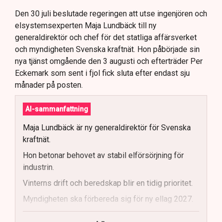
Den 30 juli beslutade regeringen att utse ingenjören och
elsystemsexperten Maja Lundbäck till ny
generaldirektör och chef för det statliga affärsverket
och myndigheten Svenska kraftnät. Hon påbörjade sin
nya tjänst omgående den 3 augusti och efterträder Per
Eckemark som sent i fjol fick sluta efter endast sju
månader på posten.
AI-sammanfattning
Maja Lundbäck är ny generaldirektör för Svenska
kraftnät.
Hon betonar behovet av stabil elförsörjning för
industrin.
Vinterns drift och beredskap blir en tidig prioritet.
Myndigheten ska förbereda sig för ny ellag 2027.
Maja Lundbäck vill se en mer proaktiv