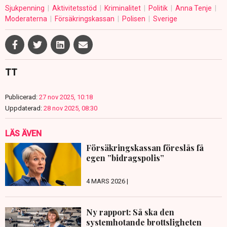
Sjukpenning
Aktivitetsstöd
Kriminalitet
Politik
Anna Tenje
Moderaterna
Försäkringskassan
Polisen
Sverige
TT
Publicerad:
27 nov 2025, 10:18
Uppdaterad:
28 nov 2025, 08:30
LÄS ÄVEN
Försäkringskassan föreslås få
egen ”bidragspolis”
4 MARS 2026 |
Ny rapport: Så ska den
systemhotande brottsligheten