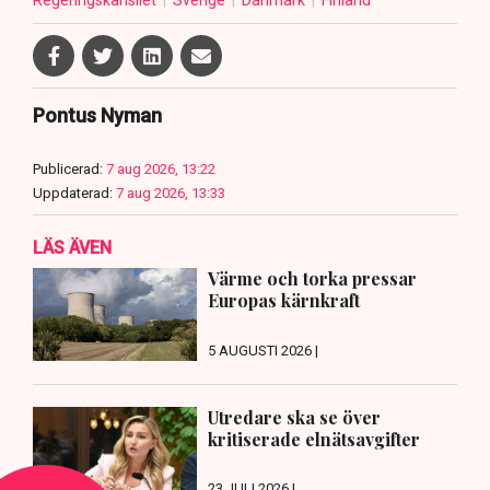
Regeringskansliet
Sverige
Danmark
Finland
Pontus Nyman
Publicerad:
7 aug 2026, 13:22
Uppdaterad:
7 aug 2026, 13:33
LÄS ÄVEN
Värme och torka pressar
Europas kärnkraft
5 AUGUSTI 2026 |
Utredare ska se över
kritiserade elnätsavgifter
23 JULI 2026 |