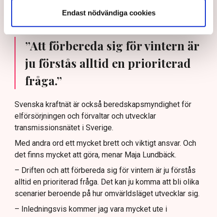
behöver nämligen exakt balans mellan produktion och
Endast nödvändiga cookies
konsumtion råda i varje sekund.
”Att förbereda sig för vintern är
ju förstås alltid en prioriterad
fråga.”
Svenska kraftnät är också beredskapsmyndighet för
elförsörjningen och förvaltar och utvecklar
transmissionsnätet i Sverige.
Med andra ord ett mycket brett och viktigt ansvar. Och
det finns mycket att göra, menar Maja Lundbäck.
– Driften och att förbereda sig för vintern är ju förstås
alltid en prioriterad fråga. Det kan ju komma att bli olika
scenarier beroende på hur omvärldsläget utvecklar sig.
– Inledningsvis kommer jag vara mycket ute i