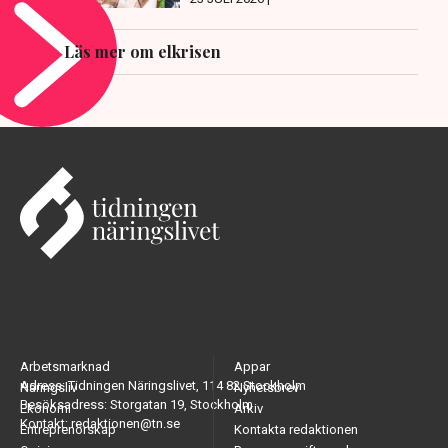
Läs mer om elkrisen
Arbetsmarknad
Appar
Adress: Tidningen Näringslivet, 114 82 Stockholm
Näringsliv
Nyhetsbrev
Besöksadress: Storgatan 19, Stockholm
Ekonomi
Arkiv
Kontakt: redaktionen@tn.se
Entreprenörskap
Kontakta redaktionen