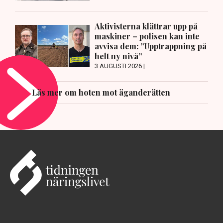
Aktivisterna klättrar upp på
maskiner – polisen kan inte
avvisa dem: ”Upptrappning på
helt ny nivå”
3 AUGUSTI 2026 |
Läs mer om hoten mot äganderätten