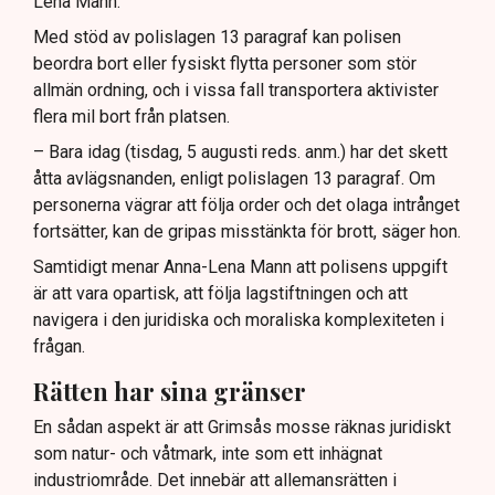
Lena Mann.
Med stöd av polislagen 13 paragraf kan polisen
beordra bort eller fysiskt flytta personer som stör
allmän ordning, och i vissa fall transportera aktivister
flera mil bort från platsen.
– Bara idag (tisdag, 5 augusti reds. anm.) har det skett
åtta avlägsnanden, enligt polislagen 13 paragraf. Om
personerna vägrar att följa order och det olaga intrånget
fortsätter, kan de gripas misstänkta för brott, säger hon.
Samtidigt menar Anna-Lena Mann att polisens uppgift
är att vara opartisk, att följa lagstiftningen och att
navigera i den juridiska och moraliska komplexiteten i
frågan.
Rätten har sina gränser
En sådan aspekt är att Grimsås mosse räknas juridiskt
som natur- och våtmark, inte som ett inhägnat
industriområde. Det innebär att allemansrätten i