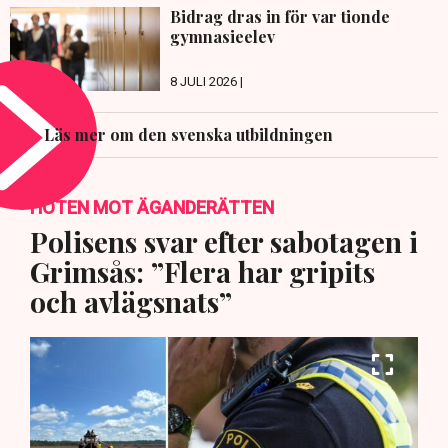
Bidrag dras in för var tionde
gymnasieelev
8 JULI 2026 |
Läs mer om den svenska utbildningen
HOTEN MOT ÄGANDERÄTTEN
Polisens svar efter sabotagen i
Grimsås: ”Flera har gripits
och avlägsnats”