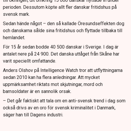
till ökningen, dit omkring 15 000 danskar flyttade in under
perioden. Dessutom köpte allt fler danskar fritidshus på
svensk mark.
Sedan hände något – den så kallade Öresundseffekten dog
och danskarna sålde sina fritidshus och flyttade tillbaka till
hemlandet.
För 15 år sedan bodde 40 500 danskar i Sverige. I dag är
antalet nere på 24 900. Det danska uttåget från Skåne har
varit speciellt omfattande.
Anders Olshov på Intelligence Watch tror att utflyttningarna
sedan 2010 kan ha flera anledningar. Att mycket
uppmärksamhet riktats mot skjutningar, mord och
barnsoldater är en sannolik orsak.
– Det går faktiskt att tala om en anti-svensk trend i dag som
också drivs av en oro för svensk kriminalitet i Danmark,
säger han till Dagens industri.