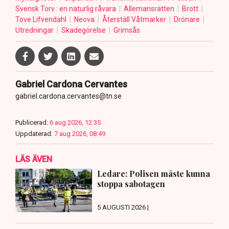
Svensk Torv : en naturlig råvara
Allemansrätten
Brott
Tove Lifvendahl
Neova
Återställ Våtmarker
Drönare
Utredningar
Skadegörelse
Grimsås
Gabriel Cardona Cervantes
gabriel.cardona.cervantes@tn.se
Publicerad:
6 aug 2026, 12:35
Uppdaterad:
7 aug 2026, 08:49
LÄS ÄVEN
Ledare: Polisen måste kunna
stoppa sabotagen
5 AUGUSTI 2026 |