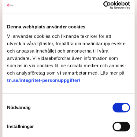
efter att aktivister har klättrat upp på
torvproducenten
Neovas maskiner
, grävt igen diken och spridit
ogräsfrön över täkten.
Denna webbplats använder cookies
Aktivisterna klättrar upp på
Vi använder cookies och liknande tekniker för att
maskiner – polisen kan inte
utveckla våra tjänster, förbättra din användarupplevelse
avvisa dem: ”Upptrappning
och anpassa innehållet och annonserna till våra
på helt ny nivå”
användare. Vi vidarebefordrar även information som
Näringsliv
samlas in via cookies till de sociala medier och annons-
och analysföretag som vi samarbetar med. Läs mer på
AI-sammanfattning
tn.se/integritet-personuppgifter/
.
Torvtäkten i Grimsås har stoppats av aktivister
sedan 28 juli.
Samtyckesval
Polisen kritiseras för bristande agerande vid
Nödvändig
aktionerna.
Polisinspektör Anna-Lena Mann förklarar polisens
Inställningar
agerande på plats.