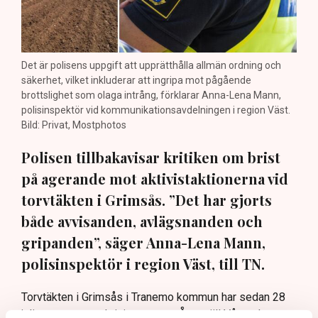
Det är polisens uppgift att upprätthålla allmän ordning och
säkerhet, vilket inkluderar att ingripa mot pågående
brottslighet som olaga intrång, förklarar Anna-Lena Mann,
polisinspektör vid kommunikationsavdelningen i region Väst.
Bild: Privat, Mostphotos
Polisen tillbakavisar kritiken om brist
på agerande mot aktivistaktionerna vid
torvtäkten i Grimsås. ”Det har gjorts
både avvisanden, avlägsnanden och
gripanden”, säger Anna-Lena Mann,
polisinspektör i region Väst, till TN.
Torvtäkten i Grimsås i Tranemo kommun har sedan 28
juli stoppats av aktivistgruppen Återställ Våtmarker