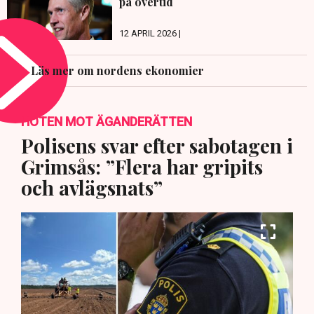
på övertid
12 APRIL 2026 |
Läs mer om nordens ekonomier
HOTEN MOT ÄGANDERÄTTEN
Polisens svar efter sabotagen i
Grimsås: ”Flera har gripits
och avlägsnats”