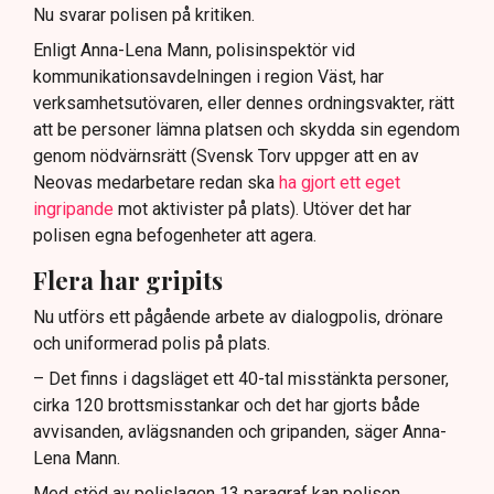
Nu svarar polisen på kritiken.
Enligt Anna-Lena Mann, polisinspektör vid
kommunikationsavdelningen i region Väst, har
verksamhetsutövaren, eller dennes ordningsvakter, rätt
att be personer lämna platsen och skydda sin egendom
genom nödvärnsrätt (Svensk Torv uppger att en av
Neovas medarbetare redan ska
ha gjort ett eget
ingripande
mot aktivister på plats). Utöver det har
polisen egna befogenheter att agera.
Flera har gripits
Nu utförs ett pågående arbete av dialogpolis, drönare
och uniformerad polis på plats.
– Det finns i dagsläget ett 40-tal misstänkta personer,
cirka 120 brottsmisstankar och det har gjorts både
avvisanden, avlägsnanden och gripanden, säger Anna-
Lena Mann.
Med stöd av polislagen 13 paragraf kan polisen