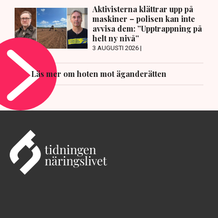
Aktivisterna klättrar upp på
maskiner – polisen kan inte
avvisa dem: ”Upptrappning på
helt ny nivå”
3 AUGUSTI 2026 |
Läs mer om hoten mot äganderätten