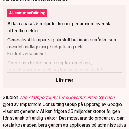
AI-sammanfattning
AI kan spara 25 miljarder kronor per år inom svensk
offentlig sektor.
Generativ AI lämpar sig särskilt bra inom områden som
ärendehandläggning, budgetering och
kontrollverksamhet.
Dock finns hinder som komplex regelverk,
beslutsosäkerhet och oro kring datasuveränitet.
Rapportförfattaren föreslår att börja använda AI i interna,
Läs mer
låg-riskuppgifter för att snabbt frigöra cirka 5 miljarder
kronor.
Studien
The AI Opportunity for eGovernment in Sweden
,
Regeringen har gett Digg i uppdrag att ta fram tydliga
gjord av Implement Consulting Group på uppdrag av Google,
riktlinjer för AI-användning i offentlig sektor.
visar att generativ AI kan frigöra 25 miljarder kronor årligen
för svensk offentlig sektor. Det motsvarar tio procent av den
totala kostnaden, bara genom att appliceras på administrativa