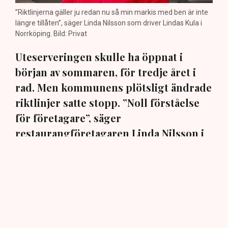
”Riktlinjerna gäller ju redan nu så min markis med ben är inte
längre tillåten”, säger Linda Nilsson som driver Lindas Kula i
Norrköping. Bild: Privat
Uteserveringen skulle ha öppnat i
början av sommaren, för tredje året i
rad. Men kommunens plötsligt ändrade
riktlinjer satte stopp. ”Noll förståelse
för företagare”, säger
restaurangföretagaren Linda Nilsson i
Norrköping till TN.
En markis med fyra ben. Den har hamnat i centrum när
Norrköpings kommun ändrat sina policys för
uteserveringarna i staden. När restaurangföretagaren
Linda Nilsson i mars ansökte om att för tredje
sommaren i rad komplettera restaurangen Lindas Kula