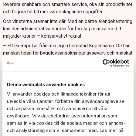
leverera snabbare och smartare service, öka sin produktivitet
och frigöra tid till mer värdeskapande uppgifter.
Och vinsterna stannar inte där. Med en bättre ärendehantering
kan den administrativa bördan för företag minska med 9
miljarder kronor – konservativt räknat.
– Ett exempel är från min egen hemstad Köpenhamn. De har
minskat tiden för bygglovsansökningar avsevärt, och minskat
mängden obehandlade ärenden med 40% genom att använda
ett relativt enkelt AI-system. Det sparar tid och besvär för
företagen, säger Martin Thelle.
Denna webbplats använder cookies
Hinder på vägen
Vi använder cookies och liknande tekniker för att
Det finns dock en rad hinder för att lyckas med en bred
utveckla våra tjänster, förbättra din användarupplevelse
användning av AI inom det offentliga. I rapporten pekas
och anpassa innehållet och annonserna till våra
framför allt fem områden ut: fragmenterat beslutsfattande,
användare. Vi vidarebefordrar även information som
regulatorisk osäkerhet, rädsla för att bryta mot regler, risken
samlas in via cookies till de sociala medier och annons-
för inlåsning hos enskilda leverantörer samt ett behov av
och analysföretag som vi samarbetar med. Läs mer på
ökad användning av molntjänster.