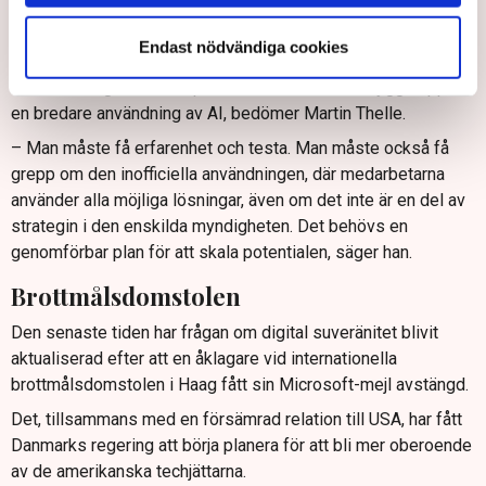
verksamheten, och därefter successiv skalar upp till tjänster
för medborgare. Genom att inleda med interna uppgifter med
Endast nödvändiga cookies
låg risk kan upp till 5 miljarder kronor i värde frigöras på kort
sikt, samtidigt som kompetens och förtroende byggs upp för
en bredare användning av AI, bedömer Martin Thelle.
– Man måste få erfarenhet och testa. Man måste också få
grepp om den inofficiella användningen, där medarbetarna
använder alla möjliga lösningar, även om det inte är en del av
strategin i den enskilda myndigheten. Det behövs en
genomförbar plan för att skala potentialen, säger han.
Brottmålsdomstolen
Den senaste tiden har frågan om digital suveränitet blivit
aktualiserad efter att en åklagare vid internationella
brottmålsdomstolen i Haag fått sin Microsoft-mejl avstängd.
Det, tillsammans med en försämrad relation till USA, har fått
Danmarks regering att börja planera för att bli mer oberoende
av de amerikanska techjättarna.