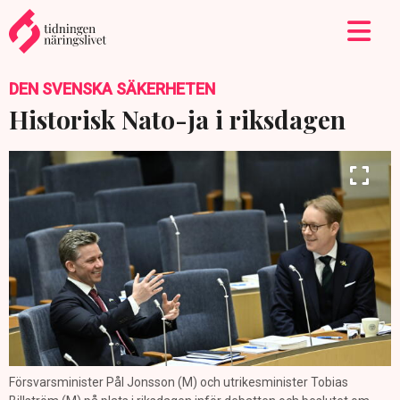
DEN SVENSKA SÄKERHETEN
Historisk Nato-ja i riksdagen
Försvarsminister Pål Jonsson (M) och utrikesminister Tobias