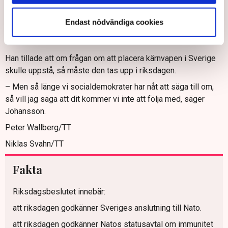
gjorda. Det finns ingen rörelse någonstans för att Sverige ska
påtvingas varken baser eller kärnvapen, sade
Endast nödvändiga cookies
Socialdemokraternas utrikespolitiske talesperson Morgan
Johansson.
Han tillade att om frågan om att placera kärnvapen i Sverige
skulle uppstå, så måste den tas upp i riksdagen.
– Men så länge vi socialdemokrater har nåt att säga till om,
så vill jag säga att dit kommer vi inte att följa med, säger
Johansson.
Peter Wallberg/TT
Niklas Svahn/TT
Fakta
Riksdagsbeslutet innebär:
att riksdagen godkänner Sveriges anslutning till Nato.
att riksdagen godkänner Natos statusavtal om immunitet