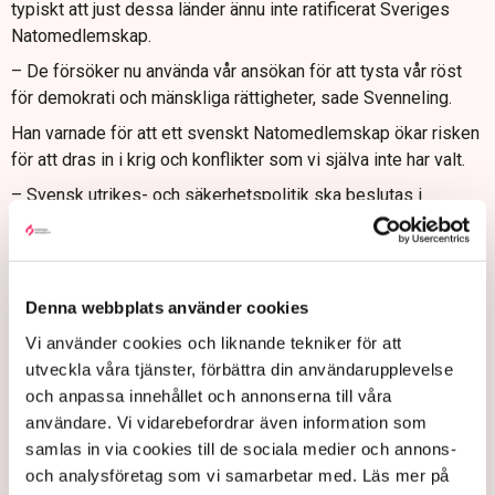
typiskt att just dessa länder ännu inte ratificerat Sveriges
Natomedlemskap.
– De försöker nu använda vår ansökan för att tysta vår röst
för demokrati och mänskliga rättigheter, sade Svenneling.
Han varnade för att ett svenskt Natomedlemskap ökar risken
för att dras in i krig och konflikter som vi själva inte har valt.
– Svensk utrikes- och säkerhetspolitik ska beslutas i
Sverige, inte på Natos högkvarter i Bryssel, inte i Washington
av USA:s president eller i Ankara av Turkiets president, sade
Svenneling.
Denna webbplats använder cookies
Utrikesutskottets ordförande Emil Aronsson (SD) pekade på
att demokratin står stark i de allra flesta av Natos
Vi använder cookies och liknande tekniker för att
medlemsstater och att "freds- och frihetstörstande" Ukraina
utveckla våra tjänster, förbättra din användarupplevelse
inte vill något hellre än att gå med i Nato och EU.
och anpassa innehållet och annonserna till våra
användare. Vi vidarebefordrar även information som
Utrikesminister Billström uppgav att Rysslands angrepp på
samlas in via cookies till de sociala medier och annons-
Ukraina visar på ett gränslöst förakt mot folkrätten och den
och analysföretag som vi samarbetar med. Läs mer på
europeiska säkerhetsordningen.