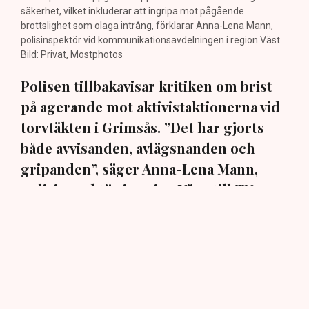
säkerhet, vilket inkluderar att ingripa mot pågående
brottslighet som olaga intrång, förklarar Anna-Lena Mann,
polisinspektör vid kommunikationsavdelningen i region Väst.
Bild: Privat, Mostphotos
Polisen tillbakavisar kritiken om brist
på agerande mot aktivistaktionerna vid
torvtäkten i Grimsås. ”Det har gjorts
både avvisanden, avlägsnanden och
gripanden”, säger Anna-Lena Mann,
polisinspektör i region Väst, till TN.
Torvtäkten i Grimsås i Tranemo kommun har sedan 28
juli stoppats av aktivistgruppen Återställ Våtmarker
efter att aktivister har klättrat upp på
torvproducenten
Neovas maskiner
, grävt igen diken och spridit
ogräsfrön över täkten.