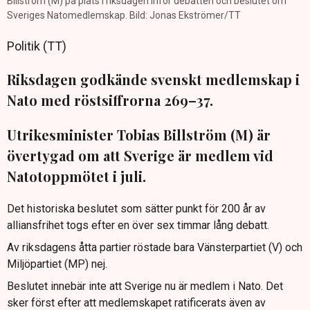
Billström (M) på plats i riksdagen inför debatten och beslutet om
Sveriges Natomedlemskap. Bild: Jonas Ekströmer/TT
Politik (TT)
Riksdagen godkände svenskt medlemskap i
Nato med röstsiffrorna 269–37.
Utrikesminister Tobias Billström (M) är
övertygad om att Sverige är medlem vid
Natotoppmötet i juli.
Det historiska beslutet som sätter punkt för 200 år av
alliansfrihet togs efter en över sex timmar lång debatt.
Av riksdagens åtta partier röstade bara Vänsterpartiet (V) och
Miljöpartiet (MP) nej.
Beslutet innebär inte att Sverige nu är medlem i Nato. Det
sker först efter att medlemskapet ratificerats även av