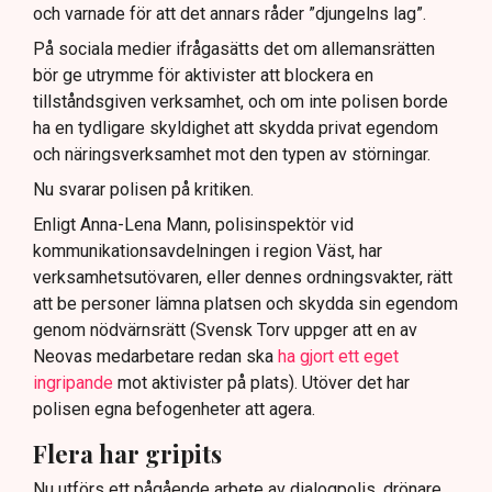
och varnade för att det annars råder ”djungelns lag”.
På sociala medier ifrågasätts det om allemansrätten
bör ge utrymme för aktivister att blockera en
tillståndsgiven verksamhet, och om inte polisen borde
ha en tydligare skyldighet att skydda privat egendom
och näringsverksamhet mot den typen av störningar.
Nu svarar polisen på kritiken.
Enligt Anna-Lena Mann, polisinspektör vid
kommunikationsavdelningen i region Väst, har
verksamhetsutövaren, eller dennes ordningsvakter, rätt
att be personer lämna platsen och skydda sin egendom
genom nödvärnsrätt (Svensk Torv uppger att en av
Neovas medarbetare redan ska
ha gjort ett eget
ingripande
mot aktivister på plats). Utöver det har
polisen egna befogenheter att agera.
Flera har gripits
Nu utförs ett pågående arbete av dialogpolis, drönare