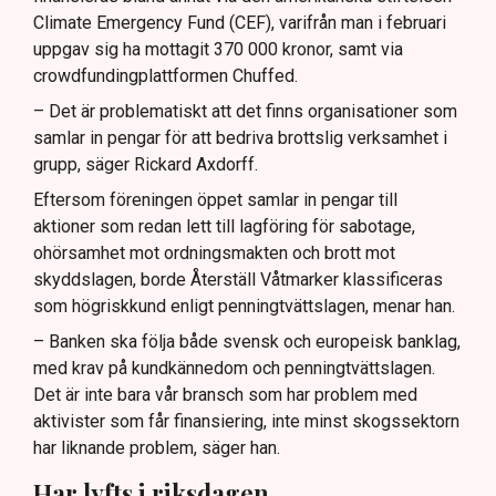
Climate Emergency Fund (CEF), varifrån man i februari
uppgav sig ha mottagit 370 000 kronor, samt via
crowdfundingplattformen Chuffed.
– Det är problematiskt att det finns organisationer som
samlar in pengar för att bedriva brottslig verksamhet i
grupp, säger Rickard Axdorff.
Eftersom föreningen öppet samlar in pengar till
aktioner som redan lett till lagföring för sabotage,
ohörsamhet mot ordningsmakten och brott mot
skyddslagen, borde Återställ Våtmarker klassificeras
som högriskkund enligt penningtvättslagen, menar han.
– Banken ska följa både svensk och europeisk banklag,
med krav på kundkännedom och penningtvättslagen.
Det är inte bara vår bransch som har problem med
aktivister som får finansiering, inte minst skogssektorn
har liknande problem, säger han.
Har lyfts i riksdagen