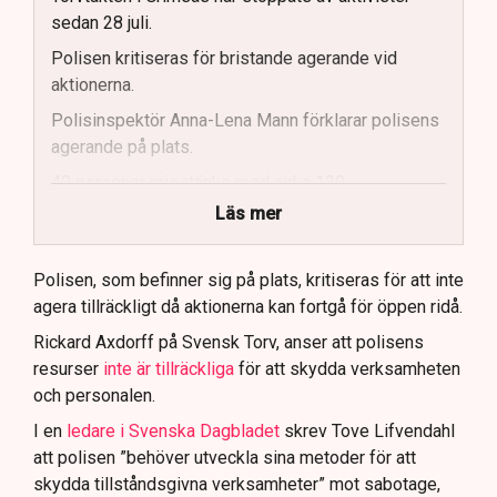
sedan 28 juli.
Polisen kritiseras för bristande agerande vid
aktionerna.
Polisinspektör Anna-Lena Mann förklarar polisens
agerande på plats.
40 personer misstänks med cirka 120
brottsmisstankar kopplade.
Läs mer
Polisen använder drönare och uniformerad polis
för att dokumentera bevis.
Polisen, som befinner sig på plats, kritiseras för att inte
agera tillräckligt då aktionerna kan fortgå för öppen ridå.
Samtidigt är polisarbetet komplext när det gäller
att navigera juridiska rättigheter och gränser.
Rickard Axdorff på Svensk Torv, anser att polisens
resurser
inte är tillräckliga
för att skydda verksamheten
och personalen.
I en
ledare i Svenska Dagbladet
skrev Tove Lifvendahl
att polisen ”behöver utveckla sina metoder för att
skydda tillståndsgivna verksamheter” mot sabotage,