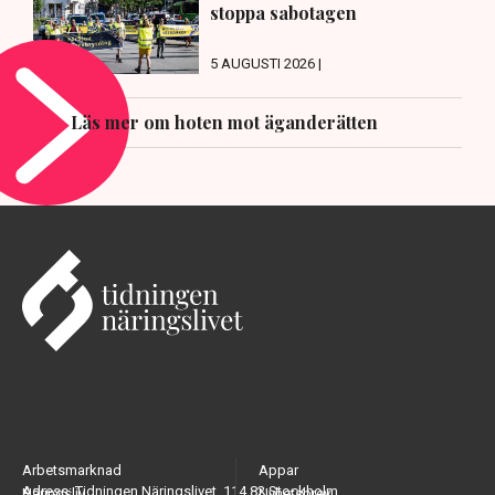
stoppa sabotagen
5 AUGUSTI 2026 |
Läs mer om hoten mot äganderätten
Arbetsmarknad
Appar
Adress: Tidningen Näringslivet, 114 82 Stockholm
Näringsliv
Nyhetsbrev