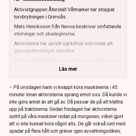
Aktivistgruppen Återställ Våtmarker har stoppat
torvbrytningen i Grimsås.
Mats Henriksson från Neova beskriver omfattande
störningar och skadegörelse.
Aktivisterna har spridit ogräsfrön som hotar att
göra torvbrytningen obrukbar.
Rickard Axdorff från Svensk Torv varnar för ett
stort ekonomiskt sabotage.
Läs mer
Dialogpolisen på plats står maktlös inför
aktivisternas handlingar.
– På onsdagen hann vi knappt köra maskinerna i 45
minuter innan aktivisterna sprang emot oss. Då kunde vi
Frågor kvarstår om finansiering av illegal aktivism.
inte göra annat än att gå av. Då passar de på att klättra
upp på traktorerna. Sedan fredagen har aktivisterna
suttit på våra maskiner redan på morgonen, vilket gjort
att vi inte kunnat köra något alls. De går också runt med
spadar på flera håll och gräver igen avvattningsdiken,