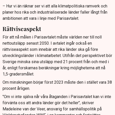
– Hur vi än räknar ser vi att alla klimatpolitiska ramverk och
planer hos rika och industrialiserade länder faller långt från
ambitionen att vara i linje med Parisavtalet.
Rättviseaspekt
För att nå målen i Parisavtalet måste världen ner till noll
nettoutsläpp senast 2050. I avtalet ingår också en
rättviseaspekt som innebär att rika länder ska gå före
utvecklingsländer i klimatarbetet. Utifrån det perspektivet bör
Sverige minska sina utsläpp med 21 procent från och med i
år, enligt forskarnas beräkningar kring möjligheterna att nå
1,5-gradersmålet.
Om minskningen börjar först 2023 måste den i stället vara 38
procent årligen.
"Om vi inte själva når våra åtaganden i Parisavtalet kan vi inte
förvänta oss att andra länder gör det heller", skriver
Madeleine van der Veer, ansvarig för samhällspolitik på