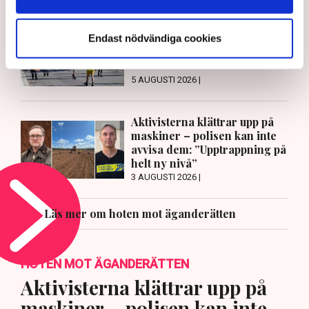
LÄS ÄVEN
Ledare: Polisen måste kunna
Endast nödvändiga cookies
stoppa sabotagen
5 AUGUSTI 2026 |
Aktivisterna klättrar upp på
maskiner – polisen kan inte
avvisa dem: ”Upptrappning på
helt ny nivå”
3 AUGUSTI 2026 |
Läs mer om hoten mot äganderätten
HOTEN MOT ÄGANDERÄTTEN
Aktivisterna klättrar upp på
maskiner – polisen kan inte