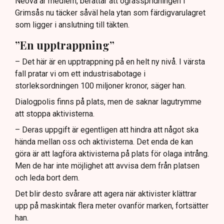
Neova är medlem, berättar att ogrässpridningen i
Grimsås nu täcker såväl hela ytan som färdigvarulagret
som ligger i anslutning till täkten.
”En upptrappning”
– Det här är en upptrappning på en helt ny nivå. I värsta
fall pratar vi om ett industrisabotage i
storleksordningen 100 miljoner kronor, säger han.
Dialogpolis finns på plats, men de saknar lagutrymme
att stoppa aktivisterna.
– Deras uppgift är egentligen att hindra att något ska
hända mellan oss och aktivisterna. Det enda de kan
göra är att lagföra aktivisterna på plats för olaga intrång.
Men de har inte möjlighet att avvisa dem från platsen
och leda bort dem.
Det blir desto svårare att agera när aktivister klättrar
upp på maskintak flera meter ovanför marken, fortsätter
han.