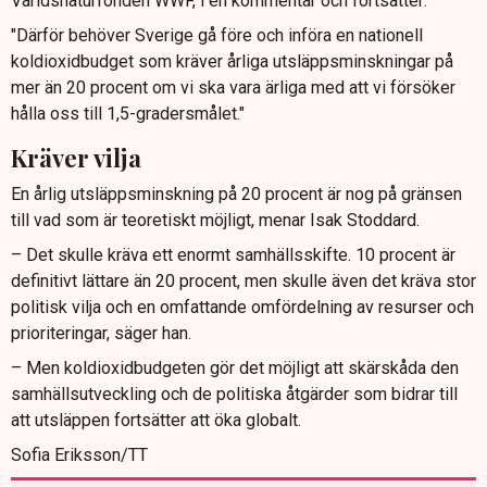
Världsnaturfonden WWF, i en kommentar och fortsätter:
"Därför behöver Sverige gå före och införa en nationell
koldioxidbudget som kräver årliga utsläppsminskningar på
mer än 20 procent om vi ska vara ärliga med att vi försöker
hålla oss till 1,5-gradersmålet."
Kräver vilja
En årlig utsläppsminskning på 20 procent är nog på gränsen
till vad som är teoretiskt möjligt, menar Isak Stoddard.
– Det skulle kräva ett enormt samhällsskifte. 10 procent är
definitivt lättare än 20 procent, men skulle även det kräva stor
politisk vilja och en omfattande omfördelning av resurser och
prioriteringar, säger han.
– Men koldioxidbudgeten gör det möjligt att skärskåda den
samhällsutveckling och de politiska åtgärder som bidrar till
att utsläppen fortsätter att öka globalt.
Sofia Eriksson/TT