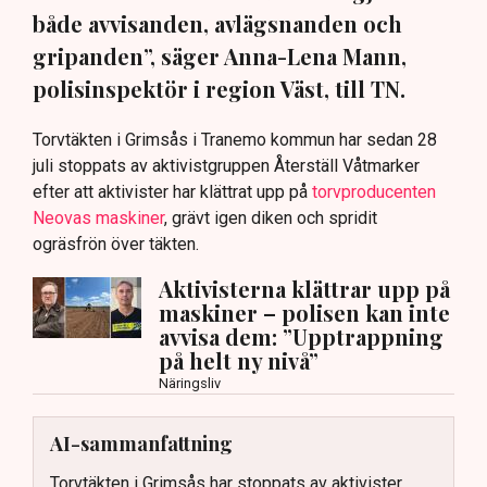
både avvisanden, avlägsnanden och
gripanden”, säger Anna-Lena Mann,
polisinspektör i region Väst, till TN.
Torvtäkten i Grimsås i Tranemo kommun har sedan 28
juli stoppats av aktivistgruppen Återställ Våtmarker
efter att aktivister har klättrat upp på
torvproducenten
Neovas maskiner
, grävt igen diken och spridit
ogräsfrön över täkten.
Aktivisterna klättrar upp på
maskiner – polisen kan inte
avvisa dem: ”Upptrappning
på helt ny nivå”
Näringsliv
AI-sammanfattning
Torvtäkten i Grimsås har stoppats av aktivister