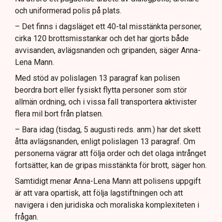
och uniformerad polis på plats.
– Det finns i dagsläget ett 40-tal misstänkta personer,
cirka 120 brottsmisstankar och det har gjorts både
avvisanden, avlägsnanden och gripanden, säger Anna-
Lena Mann.
Med stöd av polislagen 13 paragraf kan polisen
beordra bort eller fysiskt flytta personer som stör
allmän ordning, och i vissa fall transportera aktivister
flera mil bort från platsen.
– Bara idag (tisdag, 5 augusti reds. anm.) har det skett
åtta avlägsnanden, enligt polislagen 13 paragraf. Om
personerna vägrar att följa order och det olaga intrånget
fortsätter, kan de gripas misstänkta för brott, säger hon.
Samtidigt menar Anna-Lena Mann att polisens uppgift
är att vara opartisk, att följa lagstiftningen och att
navigera i den juridiska och moraliska komplexiteten i
frågan.