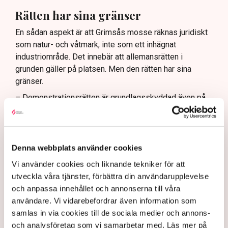
Rätten har sina gränser
En sådan aspekt är att Grimsås mosse räknas juridiskt
som natur- och våtmark, inte som ett inhägnat
industriområde. Det innebär att allemansrätten i
grunden gäller på platsen. Men den rätten har sina
gränser.
– Demonstrationsrätten är grundlagsskyddad även på
Grimsås mosse, men den ger inte rätt att blockera
maskiner, sabotera utrustning eller förstöra
ekonomiska värden, säger Anna-Lena Mann.
Denna webbplats använder cookies
Ogräsfröspridningen och de igengrävda dikena kan
utredas som skadegörelse eller sabotage. Men för att
Vi använder cookies och liknande tekniker för att
polisen ska kunna inleda en utredning direkt på plats
utveckla våra tjänster, förbättra din användarupplevelse
krävs att brottet pågår eller nyss har avslutats, samt
och anpassa innehållet och annonserna till våra
konkreta bevis eller utpekade misstänkta.
användare. Vi vidarebefordrar även information som
samlas in via cookies till de sociala medier och annons-
– Anmälningar om till exempel fröspridningen är
och analysföretag som vi samarbetar med. Läs mer på
upptagna och kommer att utredas och lagföras, en del i