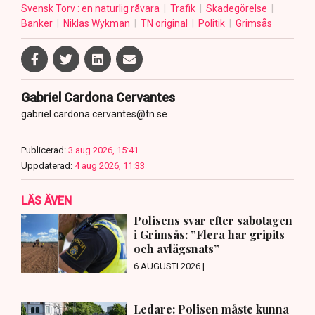
Svensk Torv : en naturlig råvara
Trafik
Skadegörelse
Banker
Niklas Wykman
TN original
Politik
Grimsås
Gabriel Cardona Cervantes
gabriel.cardona.cervantes@tn.se
Publicerad:
3 aug 2026, 15:41
Uppdaterad:
4 aug 2026, 11:33
LÄS ÄVEN
Polisens svar efter sabotagen
i Grimsås: ”Flera har gripits
och avlägsnats”
6 AUGUSTI 2026 |
Ledare: Polisen måste kunna