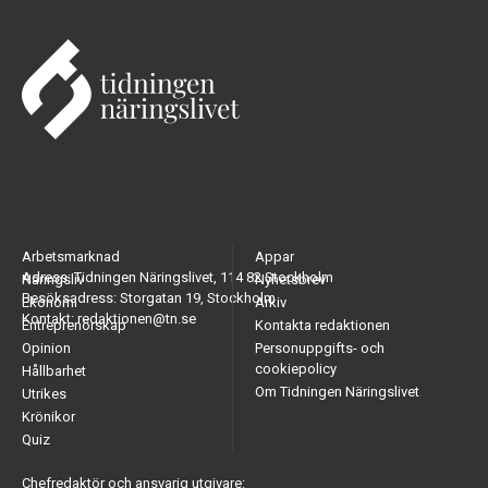
Arbetsmarknad
Appar
Adress: Tidningen Näringslivet, 114 82 Stockholm
Näringsliv
Nyhetsbrev
Besöksadress: Storgatan 19, Stockholm
Ekonomi
Arkiv
Kontakt: redaktionen@tn.se
Entreprenörskap
Kontakta redaktionen
Opinion
Personuppgifts- och
cookiepolicy
Hållbarhet
Om Tidningen Näringslivet
Utrikes
Krönikor
Quiz
Chefredaktör och ansvarig utgivare: