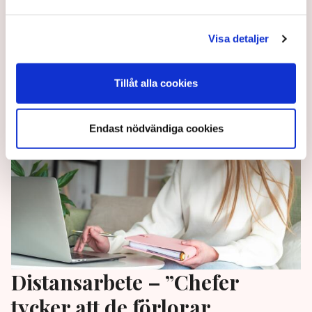
Regeringen ser positivt på en svensk ansökan om
att få arrangera OS och paralympiska vinterspelen
2030. Ett besked som välkomnas av både Svenskt
Visa detaljer
Näringsliv och Stockholms Handelskammare.
2 years ago |
Av: TT
Tillåt alla cookies
Endast nödvändiga cookies
Distansarbete – ”Chefer
tycker att de förlorar