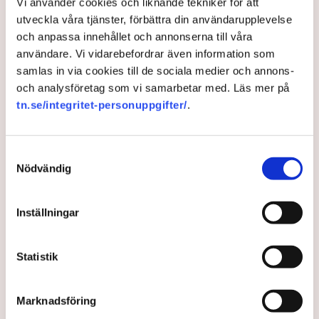
Vi använder cookies och liknande tekniker för att
2024 i Paris. Istället satsar stjärnkocken på en
utveckla våra tjänster, förbättra din användarupplevelse
innovativ fransk croissant med sniglar, skriver GP.
och anpassa innehållet och annonserna till våra
användare. Vi vidarebefordrar även information som
2 years ago |
Av: Gabriel Cardona Cervantes
samlas in via cookies till de sociala medier och annons-
och analysföretag som vi samarbetar med. Läs mer på
tn.se/integritet-personuppgifter/
.
Samtyckesval
Nödvändig
Inställningar
Näringslivet välkomnar OS-
Statistik
besked
Marknadsföring