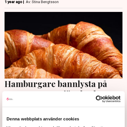
1 year ago |
Av: Stina Bengtsson
Hamburgare bannlysta på
OS-menyn – stjärnkocken
väljer snigelcroissanter
Trots att det årligen konsumeras miljardvis med
Denna webbplats använder cookies
hamburgare i Frankrike, är maträtten bannlyst vid OS