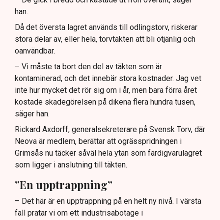
han.
Då det översta lagret används till odlingstorv, riskerar
stora delar av, eller hela, torvtäkten att bli otjänlig och
oanvändbar.
– Vi måste ta bort den del av täkten som är
kontaminerad, och det innebär stora kostnader. Jag vet
inte hur mycket det rör sig om i år, men bara förra året
kostade skadegörelsen på dikena flera hundra tusen,
säger han.
Rickard Axdorff, generalsekreterare på Svensk Torv, där
Neova är medlem, berättar att ogrässpridningen i
Grimsås nu täcker såväl hela ytan som färdigvarulagret
som ligger i anslutning till täkten.
”En upptrappning”
– Det här är en upptrappning på en helt ny nivå. I värsta
fall pratar vi om ett industrisabotage i