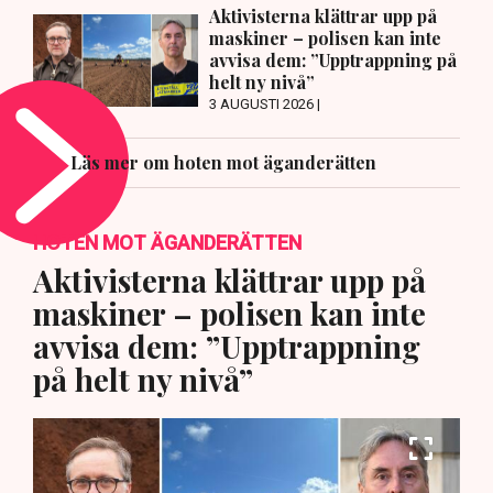
Aktivisterna klättrar upp på
maskiner – polisen kan inte
avvisa dem: ”Upptrappning på
helt ny nivå”
3 AUGUSTI 2026 |
Läs mer om hoten mot äganderätten
HOTEN MOT ÄGANDERÄTTEN
Aktivisterna klättrar upp på
maskiner – polisen kan inte
avvisa dem: ”Upptrappning
på helt ny nivå”