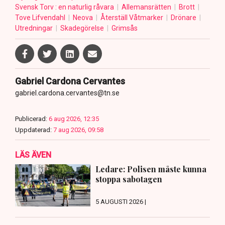
Svensk Torv : en naturlig råvara
Allemansrätten
Brott
Tove Lifvendahl
Neova
Återställ Våtmarker
Drönare
Utredningar
Skadegörelse
Grimsås
Gabriel Cardona Cervantes
gabriel.cardona.cervantes@tn.se
Publicerad:
6 aug 2026, 12:35
Uppdaterad:
7 aug 2026, 09:58
LÄS ÄVEN
Ledare: Polisen måste kunna
stoppa sabotagen
5 AUGUSTI 2026 |