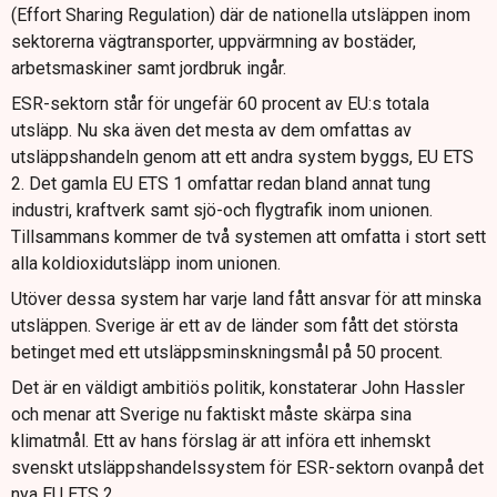
(Effort Sharing Regulation) där de nationella utsläppen inom
sektorerna vägtransporter, uppvärmning av bostäder,
arbetsmaskiner samt jordbruk ingår.
ESR-sektorn står för ungefär 60 procent av EU:s totala
utsläpp. Nu ska även det mesta av dem omfattas av
utsläppshandeln genom att ett andra system byggs, EU ETS
2. Det gamla EU ETS 1 omfattar redan bland annat tung
industri, kraftverk samt sjö-och flygtrafik inom unionen.
Tillsammans kommer de två systemen att omfatta i stort sett
alla koldioxidutsläpp inom unionen.
Utöver dessa system har varje land fått ansvar för att minska
utsläppen. Sverige är ett av de länder som fått det största
betinget med ett utsläppsminskningsmål på 50 procent.
Det är en väldigt ambitiös politik, konstaterar John Hassler
och menar att Sverige nu faktiskt måste skärpa sina
klimatmål. Ett av hans förslag är att införa ett inhemskt
svenskt utsläppshandelssystem för ESR-sektorn ovanpå det
nya EU ETS 2.