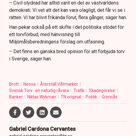
– Civil olydnad har alltid varit en del av västvärldens
demokrati. Vi vet att det kan vara olagligt, det får vi se i
rätten. Vi har blivit frikända förut, flera gånger, säger han.
Han pekar också på ett skifte i det politiska stödet för
ett torvförbud, med hänvisning till
Miljömålsberedningens förslag om utfasning.
– Det finns en ganska bred opinion för att förbjuda torv
i Sverige, säger han.
Brott
Neova
Återställ Våtmarker
Svensk Torv : en naturlig råvara
Trafik
Skadegörelse
Banker
Niklas Wykman
TN original
Politik
Grimsås
Gabriel Cardona Cervantes
gabriel.cardona.cervantes@tn.se