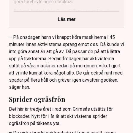
göra torvbrytningen obrukbar.
Rickard Axdorff från Svensk Torv varnar för ett
stort ekonomiskt sabotage.
Läs mer
Dialogpolisen på plats står maktlös inför
aktivisternas handlingar.
– På onsdagen hann vi knappt köra maskinerna i 45
minuter innan aktivisterna sprang emot oss. Då kunde vi
Frågor kvarstår om finansiering av illegal aktivism.
inte göra annat än att gå av. Då passar de på att klättra
upp på traktorerna. Sedan fredagen har aktivisterna
suttit på våra maskiner redan på morgonen, vilket gjort
att vi inte kunnat köra något alls. De går också runt med
spadar på flera håll och gräver igen avvattningsdiken,
säger han.
Sprider ogräsfrön
Det här är tredje året i rad som Grimsås utsätts för
blockader. Nytt för i år är att aktivisterna sprider
ogräsfrön på täktens yta.
– De gick i bredd och kastade ut frön överallt, säger