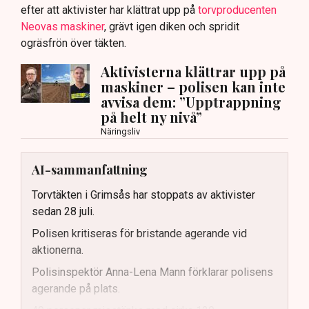
efter att aktivister har klättrat upp på
torvproducenten
Neovas maskiner
, grävt igen diken och spridit
ogräsfrön över täkten.
Aktivisterna klättrar upp på
maskiner – polisen kan inte
avvisa dem: ”Upptrappning
på helt ny nivå”
Näringsliv
AI-sammanfattning
Torvtäkten i Grimsås har stoppats av aktivister
sedan 28 juli.
Polisen kritiseras för bristande agerande vid
aktionerna.
Polisinspektör Anna-Lena Mann förklarar polisens
agerande på plats.