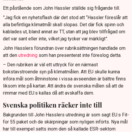
Ett påstående som John Hassler ställde sig frågande till.
”Jag fick en nyhetsflash där det stod att “Hassler föreslår att
alla befintliga klimatmål skall slopas. Det där fick spinn och
kablades ut, bland annat av TT, utan att jag blev tillfrågad om
det var sant eller inte, vilket jag tycker var märkligt”.
John Hasslers förundran över rubriksättningen handlade om
att den
utredning
som han presenterat inte föreslog detta.
– Den rubriken är väl ett uttryck för en närmast
bokstavstroende syn på klimatmålen. Att EU skulle kunna
införa mål som åtminstone i vissa avseenden är bättre finns
liksom inte på kartan. Att ändra de svenska målen så att de
rimmar med EU:s kallas då att avskaffa dem.
Svenska politiken räcker inte till
Bakgrunden till John Hasslers utredning är som sagt EU:s Fit-
for 55 paket och de skärpningar som nyligen införts. Nya mål
har till exempel satts inom den så kallade ESR-sektorn