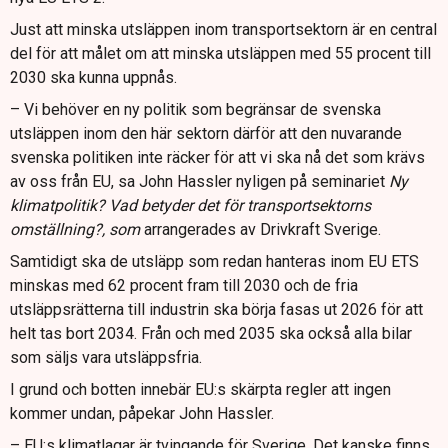
Just att minska utsläppen inom transportsektorn är en central
del för att målet om att minska utsläppen med 55 procent till
2030 ska kunna uppnås.
– Vi behöver en ny politik som begränsar de svenska
utsläppen inom den här sektorn därför att den nuvarande
svenska politiken inte räcker för att vi ska nå det som krävs
av oss från EU, sa John Hassler nyligen på seminariet
Ny
klimatpolitik? Vad betyder det för transportsektorns
omställning?, som
arrangerades av Drivkraft Sverige.
Samtidigt ska de utsläpp som redan hanteras inom EU ETS
minskas med 62 procent fram till 2030 och de fria
utsläppsrätterna till industrin ska börja fasas ut 2026 för att
helt tas bort 2034. Från och med 2035 ska också alla bilar
som säljs vara utsläppsfria.
I grund och botten innebär EU:s skärpta regler att ingen
kommer undan, påpekar John Hassler.
– EU:s klimatlagar är tvingande för Sverige. Det kanske finns