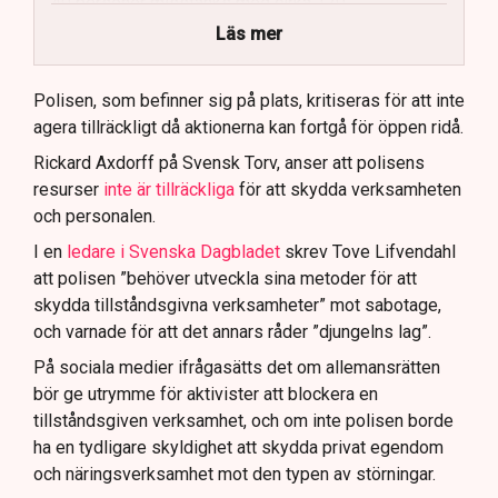
40 personer misstänks med cirka 120
brottsmisstankar kopplade.
Läs mer
Polisen använder drönare och uniformerad polis
för att dokumentera bevis.
Polisen, som befinner sig på plats, kritiseras för att inte
agera tillräckligt då aktionerna kan fortgå för öppen ridå.
Samtidigt är polisarbetet komplext när det gäller
att navigera juridiska rättigheter och gränser.
Rickard Axdorff på Svensk Torv, anser att polisens
resurser
inte är tillräckliga
för att skydda verksamheten
och personalen.
I en
ledare i Svenska Dagbladet
skrev Tove Lifvendahl
att polisen ”behöver utveckla sina metoder för att
skydda tillståndsgivna verksamheter” mot sabotage,
och varnade för att det annars råder ”djungelns lag”.
På sociala medier ifrågasätts det om allemansrätten
bör ge utrymme för aktivister att blockera en
tillståndsgiven verksamhet, och om inte polisen borde
ha en tydligare skyldighet att skydda privat egendom
och näringsverksamhet mot den typen av störningar.