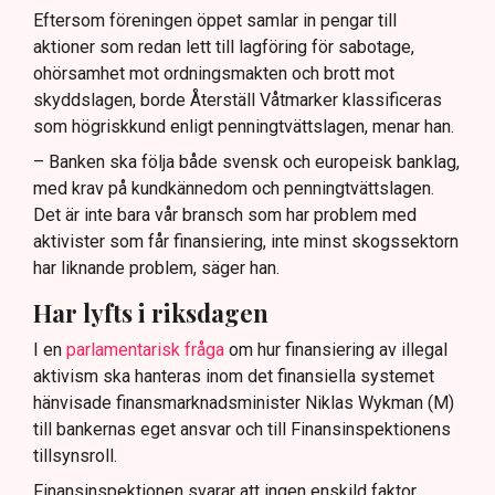
Eftersom föreningen öppet samlar in pengar till
aktioner som redan lett till lagföring för sabotage,
ohörsamhet mot ordningsmakten och brott mot
skyddslagen, borde Återställ Våtmarker klassificeras
som högriskkund enligt penningtvättslagen, menar han.
– Banken ska följa både svensk och europeisk banklag,
med krav på kundkännedom och penningtvättslagen.
Det är inte bara vår bransch som har problem med
aktivister som får finansiering, inte minst skogssektorn
har liknande problem, säger han.
Har lyfts i riksdagen
I en
parlamentarisk fråga
om hur finansiering av illegal
aktivism ska hanteras inom det finansiella systemet
hänvisade finansmarknadsminister Niklas Wykman (M)
till bankernas eget ansvar och till Finansinspektionens
tillsynsroll.
Finansinspektionen svarar att ingen enskild faktor