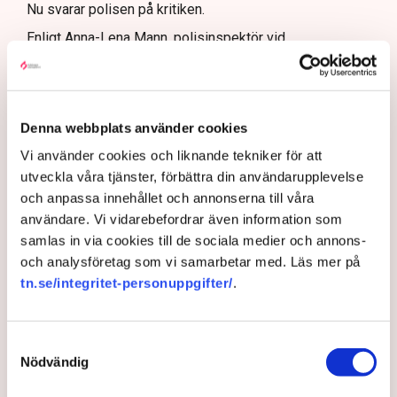
Nu svarar polisen på kritiken.
Enligt Anna-Lena Mann, polisinspektör vid
kommunikationsavdelningen i region Väst, har
verksamhetsutövaren, eller dennes ordningsvakter, rätt
att be personer lämna platsen och skydda sin egendom
genom nödvärnsrätt (Svensk Torv uppger att en av
Denna webbplats använder cookies
Neovas medarbetare redan ska
ha gjort ett eget
Vi använder cookies och liknande tekniker för att
ingripande
mot aktivister på plats). Utöver det har
utveckla våra tjänster, förbättra din användarupplevelse
polisen egna befogenheter att agera.
och anpassa innehållet och annonserna till våra
Flera har gripits
användare. Vi vidarebefordrar även information som
samlas in via cookies till de sociala medier och annons-
Nu utförs ett pågående arbete av dialogpolis, drönare
och analysföretag som vi samarbetar med. Läs mer på
och uniformerad polis på plats.
tn.se/integritet-personuppgifter/
.
– Det finns i dagsläget ett 40-tal misstänkta personer,
cirka 120 brottsmisstankar och det har gjorts både
avvisanden, avlägsnanden och gripanden, säger Anna-
Samtyckesval
Nödvändig
Lena Mann.
Med stöd av polislagen 13 paragraf kan polisen