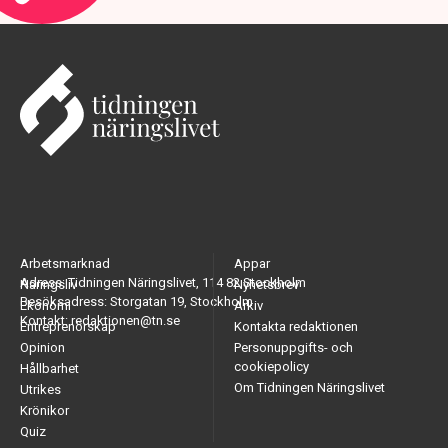
Arbetsmarknad
Appar
Adress: Tidningen Näringslivet, 114 82 Stockholm
Näringsliv
Nyhetsbrev
Besöksadress: Storgatan 19, Stockholm
Ekonomi
Arkiv
Kontakt: redaktionen@tn.se
Entreprenörskap
Kontakta redaktionen
Opinion
Personuppgifts- och
cookiepolicy
Hållbarhet
Om Tidningen Näringslivet
Utrikes
Krönikor
Quiz