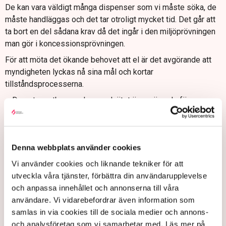
De kan vara väldigt många dispenser som vi måste söka, de
måste handläggas och det tar otroligt mycket tid. Det går att
ta bort en del sådana krav då det ingår i den miljöprövningen
man gör i koncessionsprövningen.
För att möta det ökande behovet att el är det avgörande att
myndigheten lyckas nå sina mål och kortar
tillståndsprocesserna.
– Den stora utbyggnaden av elnätet är avgörande för
Sveriges konkurrenskraft. Vi måste vara proaktiva i att
försöka möta samhällets behov. Men vi kan inte göra det
själva så vi måste ta oss an den här utmaningen gemensamt
Denna webbplats använder cookies
tillsammans där alla parter måste dra sitt strå till stacken.
Vi använder cookies och liknande tekniker för att
utveckla våra tjänster, förbättra din användarupplevelse
och anpassa innehållet och annonserna till våra
Lagstiftning
Katarina Larsson
Politik
H2 Green Steel
användare. Vi vidarebefordrar även information som
Infrastruktur
SSAB
El
Svenska kraftnät
LKAB
TN original
samlas in via cookies till de sociala medier och annons-
Stenkullen
och analysföretag som vi samarbetar med. Läs mer på