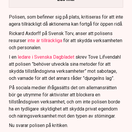
Polisen använder drönare och uniformerad polis
för att dokumentera bevis.
Polisen, som befinner sig på plats, kritiseras för att inte
agera tillräckligt då aktionerna kan fortgå för öppen ridå.
Samtidigt är polisarbetet komplext när det gäller
att navigera juridiska rättigheter och gränser.
Rickard Axdorff på Svensk Torv, anser att polisens
resurser
inte är tillräckliga
för att skydda verksamheten
och personalen.
I en
ledare i Svenska Dagbladet
skrev Tove Lifvendahl
att polisen ”behöver utveckla sina metoder för att
skydda tillståndsgivna verksamheter” mot sabotage,
och varnade för att det annars råder ”djungelns lag”.
På sociala medier ifrågasätts det om allemansrätten
bör ge utrymme för aktivister att blockera en
tillståndsgiven verksamhet, och om inte polisen borde
ha en tydligare skyldighet att skydda privat egendom
och näringsverksamhet mot den typen av störningar.
Nu svarar polisen på kritiken.