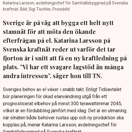
Katarina Larsson, avdelningschef för Samhällsbyggnad på Svenska
kraftnät. Bild: Sigi Tischler, Pressbild
Sverige är på väg att bygga ett helt nytt
stamnät för att möta den ökande
efterfrågan på el. Katarina Larsson på
Svenska kraftnät reder ut varför det tar
fjorton år i snitt att få en ny kraftledning på
plats. ”Vi har ett svagare lagstöd än många
andra intressen”, säger hon till TN.
Sveriges behov av el växer i snabb takt. Enligt Tidöavtalet
bör planeringen för ökad elanvändning utgå från ett
prognosticerat elbehov på minst 300 terawattimmar 2045,
vilket är en fördubbling jämfört med idag. Det är en utmaning
när elnäten både behöver rustas upp och ny produktion ska
kopplas på, menar Katarina Larsson, avdelningschef för
Samhällsbyggnad på Svenska kraftnät.