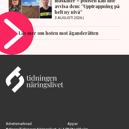
maskiner – polisen kan inte
avvisa dem: ”Upptrappning på
helt ny nivå”
3 AUGUSTI 2026 |
Läs mer om hoten mot äganderätten
Arbetsmarknad
Appar