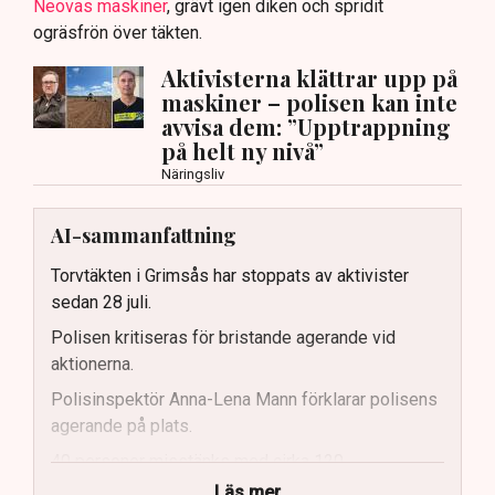
Neovas maskiner
, grävt igen diken och spridit
ogräsfrön över täkten.
Aktivisterna klättrar upp på
maskiner – polisen kan inte
avvisa dem: ”Upptrappning
på helt ny nivå”
Näringsliv
AI-sammanfattning
Torvtäkten i Grimsås har stoppats av aktivister
sedan 28 juli.
Polisen kritiseras för bristande agerande vid
aktionerna.
Polisinspektör Anna-Lena Mann förklarar polisens
agerande på plats.
40 personer misstänks med cirka 120
brottsmisstankar kopplade.
Läs mer