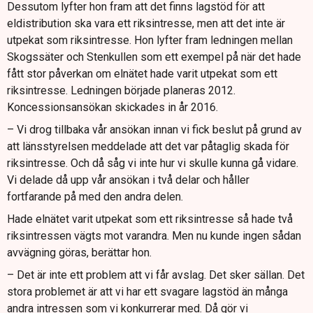
Dessutom lyfter hon fram att det finns lagstöd för att
eldistribution ska vara ett riksintresse, men att det inte är
utpekat som riksintresse. Hon lyfter fram ledningen mellan
Skogssäter och Stenkullen som ett exempel på när det hade
fått stor påverkan om elnätet hade varit utpekat som ett
riksintresse. Ledningen började planeras 2012.
Koncessionsansökan skickades in år 2016.
– Vi drog tillbaka vår ansökan innan vi fick beslut på grund av
att länsstyrelsen meddelade att det var påtaglig skada för
riksintresse. Och då såg vi inte hur vi skulle kunna gå vidare.
Vi delade då upp vår ansökan i två delar och håller
fortfarande på med den andra delen.
Hade elnätet varit utpekat som ett riksintresse så hade två
riksintressen vägts mot varandra. Men nu kunde ingen sådan
avvägning göras, berättar hon.
– Det är inte ett problem att vi får avslag. Det sker sällan. Det
stora problemet är att vi har ett svagare lagstöd än många
andra intressen som vi konkurrerar med. Då gör vi