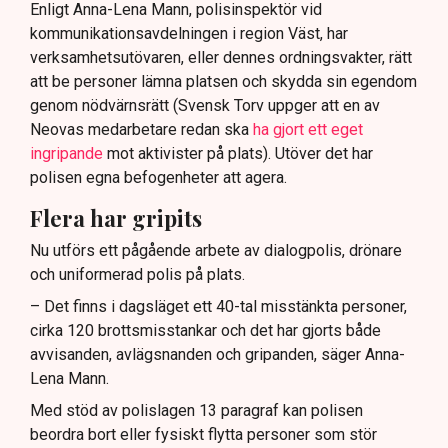
Enligt Anna-Lena Mann, polisinspektör vid
kommunikationsavdelningen i region Väst, har
verksamhetsutövaren, eller dennes ordningsvakter, rätt
att be personer lämna platsen och skydda sin egendom
genom nödvärnsrätt (Svensk Torv uppger att en av
Neovas medarbetare redan ska
ha gjort ett eget
ingripande
mot aktivister på plats). Utöver det har
polisen egna befogenheter att agera.
Flera har gripits
Nu utförs ett pågående arbete av dialogpolis, drönare
och uniformerad polis på plats.
– Det finns i dagsläget ett 40-tal misstänkta personer,
cirka 120 brottsmisstankar och det har gjorts både
avvisanden, avlägsnanden och gripanden, säger Anna-
Lena Mann.
Med stöd av polislagen 13 paragraf kan polisen
beordra bort eller fysiskt flytta personer som stör