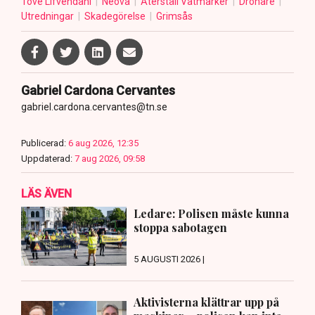
Tove Lifvendahl
Neova
Återställ Våtmarker
Drönare
Utredningar
Skadegörelse
Grimsås
Gabriel Cardona Cervantes
gabriel.cardona.cervantes@tn.se
Publicerad:
6 aug 2026, 12:35
Uppdaterad:
7 aug 2026, 09:58
LÄS ÄVEN
Ledare: Polisen måste kunna
stoppa sabotagen
5 AUGUSTI 2026 |
Aktivisterna klättrar upp på