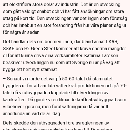
att elektrifiera stora delar av industrin. Det är en utveckling
som gått väldigt snabbt och vi har fått ansökningar om stora
uttag på kort tid. Den utvecklingen var det ingen som förutsåg
och har inneburit en stor förändring från hur våra planer såg ut
för några år sedan.
Det handlar dels om boomen i norr, där bland annat LKAB,
SSAB och H2 Green Steel kommer att kräva enorma mängder
el för att kunna driva sina verksamheter. Katarina Larsson
beskriver utvecklingen nu som att Sverige nu är på väg att
bygga ett helt nytt stamnät.
– Senast vi gjorde det var på 50-60-talet då stamnätet
byggdes ut för att ansluta vattenkraftproduktionen och på 70-
talet då vi utbyggnaden kopplade till utvecklingen av
kärnkraften. Då gjorde vi en liknande kraftnätsutbyggnad som
vi behöver göra nu, men förutsättningarna då var helt
annorlunda än vad de är idag.
Dels skedde den utbyggnaden före avregleringen av
elmarknaden och innan miljöbalken kom till. Dessutom