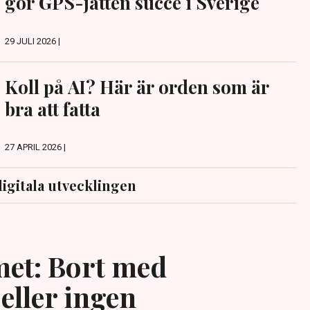
gör GPS-jätten succé i Sverige
29 JULI 2026 |
Koll på AI? Här är orden som är
bra att fatta
27 APRIL 2026 |
igitala utvecklingen
et: Bort med
eller ingen