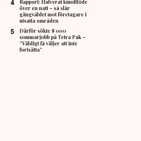
Rapport: Halverat kundflöde
över en natt – så slår
gängvåldet mot företagare i
utsatta områden
Därför sökte 8 000
sommarjobb på Tetra Pak –
”Väldigt få väljer att inte
fortsätta”