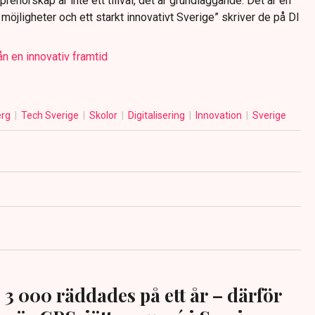
renörskap är inte ett tillval, det är grundläggande. Det är en
möjligheter och ett starkt innovativt Sverige” skriver de på DI
rån en innovativ framtid
erg
Tech Sverige
Skolor
Digitalisering
Innovation
Sverige
3 000 räddades på ett år – därför