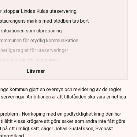
er stoppar Lindas Kulas uteservering.
staurangens markis med stödben tas bort.
 situationen som utpressning.
r kommunen för otydlig kommunikation.
etliga regler för uteserveringar.
uteserveringen för sommaren.
Läs mer
ings kommun gjort en översyn och revidering av de regler
serveringar. Ambitionen är att tillstånden ska vara enhetliga
tt problem i Norrköping med en godtycklighet kring den här
llåtit vissa krögare att göra saker som andra inte fått göra
t på ett rimligt sätt, säger Johan Gustafsson, Svenskt
stergötland.