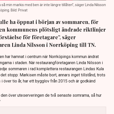
nu så min markis med ben är inte längre tillåten”, säger Linda Nilsson
öping. Bild: Privat
lle ha öppnat i början av sommaren, för
 Men kommunens plötsligt ändrade riktlinjer
förståelse för företagare”, säger
ren Linda Nilsson i Norrköping till TN.
Den har hamnat i centrum när Norrköpings kommun ändrat
ingarna i staden. När restaurangföretagaren Linda Nilsson i
redje sommaren i rad komplettera restaurangen Lindas Kula
det stopp: Markisen måste bort, annars inget tillstånd, trots
s i över tio år, har ett bygglov från 2015 och är godkänd
t den över uteserveringen de två senaste somrarna, så hur
?