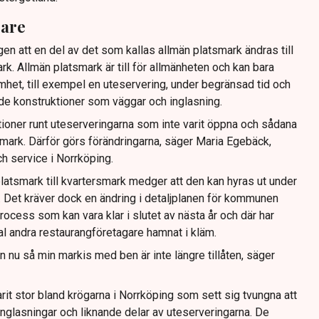
gare
gen att en del av det som kallas allmän platsmark ändras till
ark. Allmän platsmark är till för allmänheten och kan bara
mhet, till exempel en uteservering, under begränsad tid och
ande konstruktioner som väggar och inglasning.
tioner runt uteserveringarna som inte varit öppna och sådana
ig mark. Därför görs förändringarna, säger Maria Egebäck,
h service i Norrköping.
latsmark till kvartersmark medger att den kan hyras ut under
or. Det kräver dock en ändring i detaljplanen för kommunen
rocess som kan vara klar i slutet av nästa år och där har
tal andra restaurangföretagare hamnat i kläm.
dan nu så min markis med ben är inte längre tillåten, säger
rit stor bland krögarna i Norrköping som sett sig tvungna att
 inglasningar och liknande delar av uteserveringarna. De