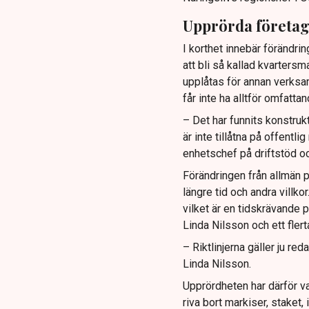
Upprörda företa
I korthet innebär förändrin
att bli så kallad kvartersm
upplåtas för annan verksa
får inte ha alltför omfatt
– Det har funnits konstruk
är inte tillåtna på offentl
enhetschef på driftstöd oc
Förändringen från allmän p
längre tid och andra villk
vilket är en tidskrävande p
Linda Nilsson och ett fler
– Riktlinjerna gäller ju re
Linda Nilsson.
Upprördheten har därför va
riva bort markiser, staket,