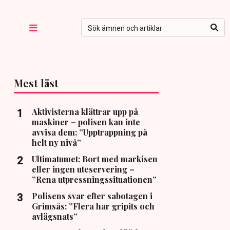
Mest läst
Aktivisterna klättrar upp på
maskiner – polisen kan inte
avvisa dem: ”Upptrappning på
helt ny nivå”
Ultimatumet: Bort med markisen
eller ingen uteservering –
”Rena utpressningssituationen”
Polisens svar efter sabotagen i
Grimsås: ”Flera har gripits och
avlägsnats”