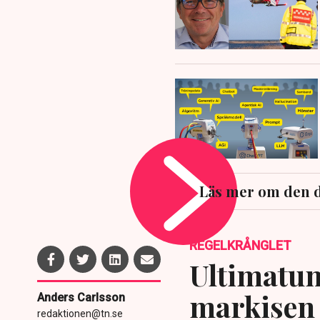
Läs mer om den d
REGELKRÅNGLET
Ultimatum
markisen 
Anders Carlsson
redaktionen@tn.se