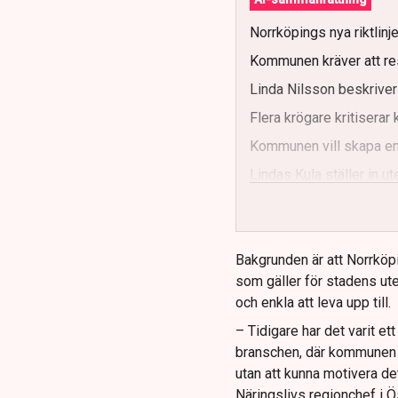
Norrköpings nya riktlinj
Kommunen kräver att re
Linda Nilsson beskriver
Flera krögare kritisera
Kommunen vill skapa enh
Lindas Kula ställer in 
Bakgrunden är att Norrköp
som gäller för stadens ute
och enkla att leva upp till.
– Tidigare har det varit e
branschen, där kommunen ti
utan att kunna motivera de
Näringslivs regionchef i Ö