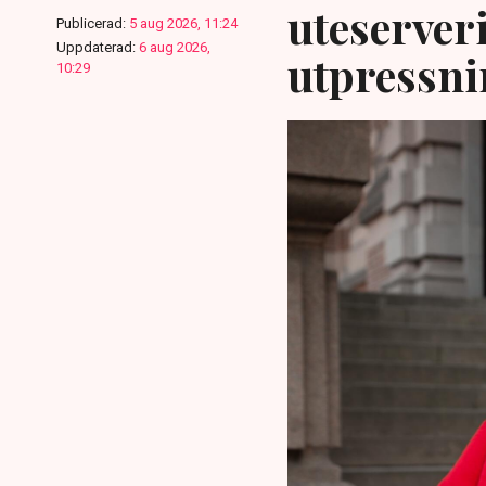
uteserver
Publicerad:
5 aug 2026, 11:24
Uppdaterad:
6 aug 2026,
utpressni
10:29