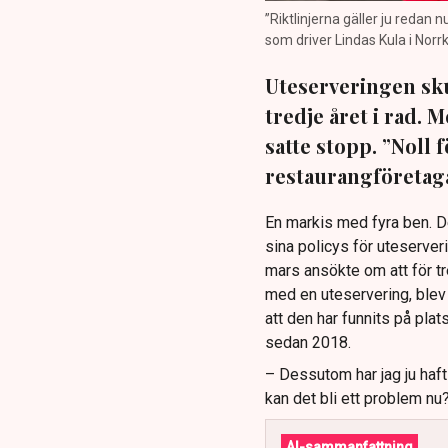
”Riktlinjerna gäller ju redan 
som driver Lindas Kula i Norrk
Uteserveringen sku
tredje året i rad.
satte stopp. ”Noll 
restaurangföretaga
En markis med fyra ben. 
sina policys för uteserver
mars ansökte om att för t
med en uteservering, blev 
att den har funnits på plat
sedan 2018.
– Dessutom har jag ju haf
kan det bli ett problem nu
AI-sammanfattning