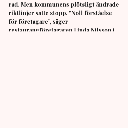
rad. Men kommunens plötsligt ändrade
riktlinjer satte stopp. ”Noll förståelse
för företagare”, säger
restaurangföretagaren Linda Nilsson i
Norrköping till TN.
En markis med fyra ben. Den har hamnat i centrum när
Norrköpings kommun ändrat sina policys för
uteserveringarna i staden. När restaurangföretagaren
Linda Nilsson i mars ansökte om att för tredje
sommaren i rad komplettera restaurangen Lindas Kula
med en uteservering, blev det stopp: Markisen måste
bort, annars inget tillstånd, trots att den har funnits på
plats i över tio år, har ett bygglov från 2015 och är
godkänd sedan 2018.
– Dessutom har jag ju haft den över uteserveringen de
två senaste somrarna, så hur kan det bli ett problem