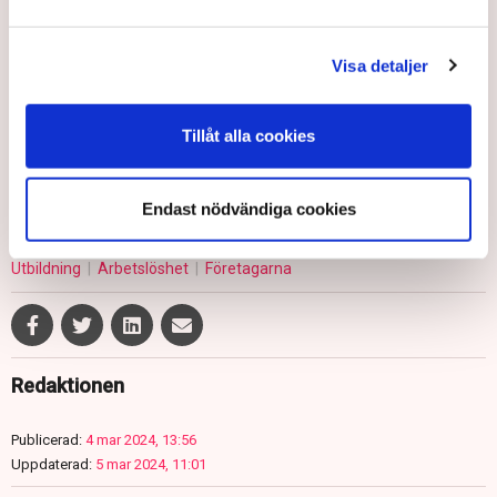
vilket möjliggör för många att våga satsa på sina idéer och
starta företag, säger Tove Jarl.
SVT: Allt fler unga blir egenföretagare – Patricia öppnar
Visa detaljer
bageri Järna
NyföretagarCentrum: Nyföretagandet ner i januari – men hopp
Tillåt alla cookies
om vändning
Endast nödvändiga cookies
Konkurser
Harry Goldman
Skolor
Arbetsmarknad
Utbildning
Arbetslöshet
Företagarna
Redaktionen
Publicerad:
4 mar 2024, 13:56
Uppdaterad:
5 mar 2024, 11:01