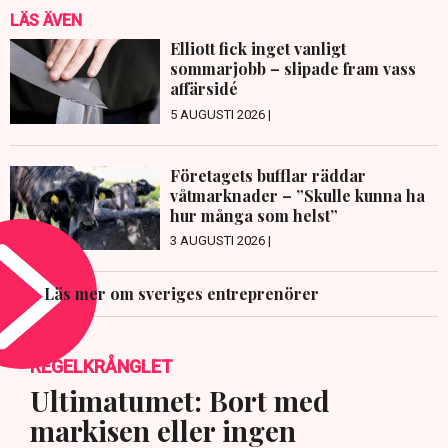
LÄS ÄVEN
Elliott fick inget vanligt
sommarjobb – slipade fram vass
affärsidé
5 AUGUSTI 2026 |
Företagets bufflar räddar
våtmarknader – ”Skulle kunna ha
hur många som helst”
3 AUGUSTI 2026 |
Läs mer om sveriges entreprenörer
REGELKRÅNGLET
Ultimatumet: Bort med
markisen eller ingen