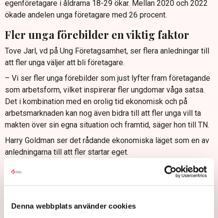
egenföretagare i åldrarna 18-29 ökar. Mellan 2020 och 2022
ökade andelen unga företagare med 26 procent.
Fler unga förebilder en viktig faktor
Tove Jarl, vd på Ung Företagsamhet, ser flera anledningar till
att fler unga väljer att bli företagare.
– Vi ser fler unga förebilder som just lyfter fram företagande
som arbetsform, vilket inspirerar fler ungdomar våga satsa.
Det i kombination med en orolig tid ekonomisk och på
arbetsmarknaden kan nog även bidra till att fler unga vill ta
makten över sin egna situation och framtid, säger hon till TN.
Harry Goldman ser det rådande ekonomiska läget som en av
anledningarna till att fler startar eget.
– Allt fler unga är arbetslösa och saknar kontaktnät, vilket
försvårar möjligheterna att komma in på arbetsmarknaden,
säger han till SVT.
Denna webbplats använder cookies
På senare tid har det skett en markant ökning av elever som