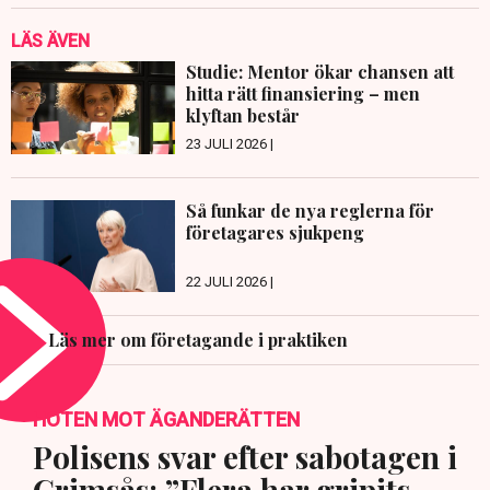
LÄS ÄVEN
Studie: Mentor ökar chansen att
hitta rätt finansiering – men
klyftan består
23 JULI 2026 |
Så funkar de nya reglerna för
företagares sjukpeng
22 JULI 2026 |
Läs mer om företagande i praktiken
HOTEN MOT ÄGANDERÄTTEN
Polisens svar efter sabotagen i
Grimsås: ”Flera har gripits