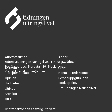
Arbetsmarknad
Appar
Adress: Tidningen Näringslivet, 114 82 Stockholm
Näringsliv
Nyhetsbrev
Besöksadress: Storgatan 19, Stockholm
Ekonomi
Arkiv
Kontakt: redaktionen@tn.se
Entreprenörskap
Kontakta redaktionen
Opinion
Personuppgifts- och
cookiepolicy
Hållbarhet
Om Tidningen Näringslivet
Utrikes
Krönikor
Quiz
Chefredaktör och ansvarig utgivare: