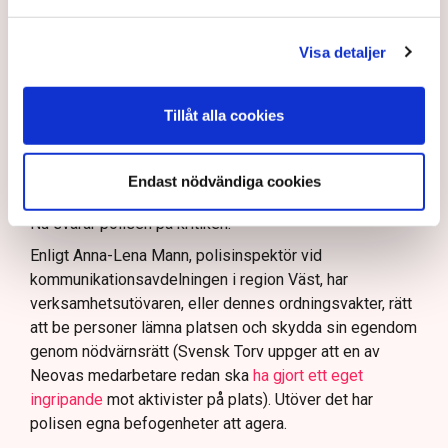
att polisen ”behöver utveckla sina metoder för att
skydda tillståndsgivna verksamheter” mot sabotage,
Visa detaljer
och varnade för att det annars råder ”djungelns lag”.
På sociala medier ifrågasätts det om allemansrätten
Tillåt alla cookies
bör ge utrymme för aktivister att blockera en
tillståndsgiven verksamhet, och om inte polisen borde
ha en tydligare skyldighet att skydda privat egendom
Endast nödvändiga cookies
och näringsverksamhet mot den typen av störningar.
Nu svarar polisen på kritiken.
Enligt Anna-Lena Mann, polisinspektör vid
kommunikationsavdelningen i region Väst, har
verksamhetsutövaren, eller dennes ordningsvakter, rätt
att be personer lämna platsen och skydda sin egendom
genom nödvärnsrätt (Svensk Torv uppger att en av
Neovas medarbetare redan ska
ha gjort ett eget
ingripande
mot aktivister på plats). Utöver det har
polisen egna befogenheter att agera.