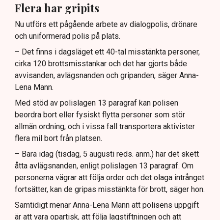
Flera har gripits
Nu utförs ett pågående arbete av dialogpolis, drönare
och uniformerad polis på plats.
– Det finns i dagsläget ett 40-tal misstänkta personer,
cirka 120 brottsmisstankar och det har gjorts både
avvisanden, avlägsnanden och gripanden, säger Anna-
Lena Mann.
Med stöd av polislagen 13 paragraf kan polisen
beordra bort eller fysiskt flytta personer som stör
allmän ordning, och i vissa fall transportera aktivister
flera mil bort från platsen.
– Bara idag (tisdag, 5 augusti reds. anm.) har det skett
åtta avlägsnanden, enligt polislagen 13 paragraf. Om
personerna vägrar att följa order och det olaga intrånget
fortsätter, kan de gripas misstänkta för brott, säger hon.
Samtidigt menar Anna-Lena Mann att polisens uppgift
är att vara opartisk, att följa lagstiftningen och att