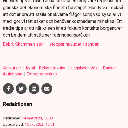
Hennes tips är bland annat att låta en rådgivare regelbundet
granska det ekonomiska flödet i företaget. Hon tycker också
att det är bra att ställa obekväma frågor som; vad sysslar vi
med, gör vi rätt saker och behöver kostnaderna minskas. Ett
tredje tips är att när krisen är ett faktum kontakta borgenärer
och be dem att sätta ner fodringsanspråken.
Esbri: Skammen stor – stoppar huvudet i sanden
Konkurser
Avtal
Rekonstruktion
Högskolan Väst
Banker
Aktiebolag
Entreprenörskap
Redaktionen
Publicerad:
14 mar 2023, 12:00
Uppdaterad:
16 okt 2023, 15:51