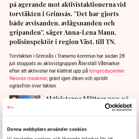
på agerande mot aktivistaktionerna vid
torvtäkten i Grimsås. ”Det har gjorts
både avvisanden, avlägsnanden och
gripanden”, säger Anna-Lena Mann,
polisinspektör i region Väst, till TN.
Torvtäkten i Grimsås i Tranemo kommun har sedan 28
juli stoppats av aktivistgruppen Återställ Våtmarker
efter att aktivister har klättrat upp på
torvproducenten
Neovas maskiner
, grävt igen diken och spridit
ogräsfrön över täkten.
Aktivisterna klättrar upp på
maskiner – polisen kan inte
avvisa dem: ”Upptrappning
på helt ny nivå”
Näringsliv
Denna webbplats använder cookies
Vi använder cookies och liknande tekniker för att