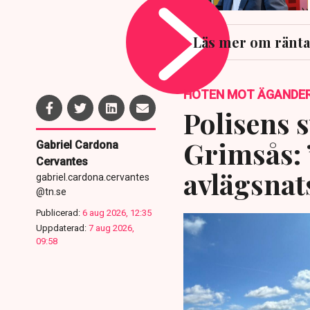
Läs mer om ränta
HOTEN MOT ÄGANDE
Polisens s
Grimsås: 
Gabriel Cardona
Cervantes
avlägsnat
gabriel.cardona.cervantes
@tn.se
Publicerad:
6 aug 2026, 12:35
Uppdaterad:
7 aug 2026,
09:58