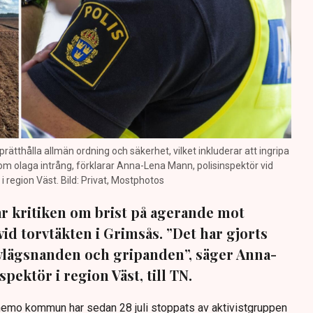
prätthålla allmän ordning och säkerhet, vilket inkluderar att ingripa
m olaga intrång, förklarar Anna-Lena Mann, polisinspektör vid
region Väst. Bild: Privat, Mostphotos
sar kritiken om brist på agerande mot
vid torvtäkten i Grimsås. ”Det har gjorts
avlägsnanden och gripanden”, säger Anna-
pektör i region Väst, till TN.
anemo kommun har sedan 28 juli stoppats av aktivistgruppen