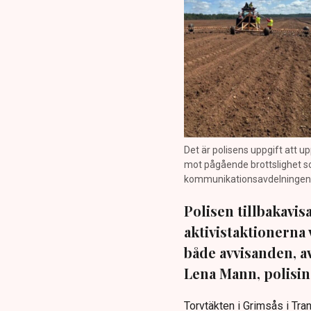
Det är polisens uppgift att up
mot pågående brottslighet so
kommunikationsavdelningen i 
Polisen tillbakavi
aktivistaktionerna 
både avvisanden, 
Lena Mann, polisins
Torvtäkten i Grimsås i Tr