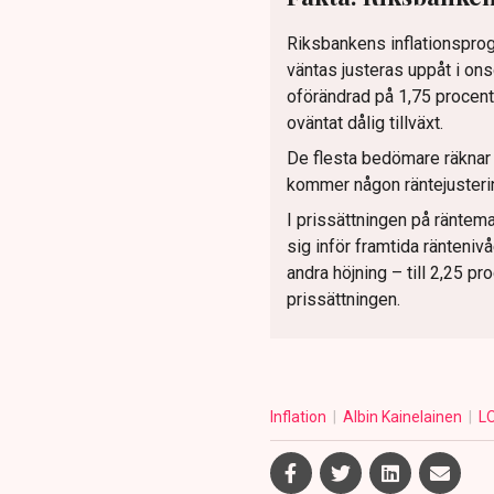
Riksbankens inflationsprog
väntas justeras uppåt i o
oförändrad på 1,75 procent
oväntat dålig tillväxt.
De flesta bedömare räknar me
kommer någon räntejustering
I prissättningen på räntem
sig inför framtida räntenivå
andra höjning – till 2,25 pr
prissättningen.
Inflation
Albin Kainelainen
L