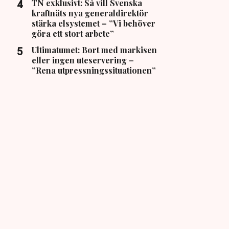
TN exklusivt: Så vill Svenska
kraftnäts nya generaldirektör
stärka elsystemet – ”Vi behöver
göra ett stort arbete”
Ultimatumet: Bort med markisen
eller ingen uteservering –
”Rena utpressningssituationen”