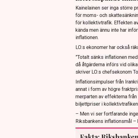
Kainelainen ser inga större p
för moms- och skattesänknin
för kollektivtrafik. Effekten a
kända men ännu inte har inför
inflationen.
LO:s ekonomer har också räkna
”Totalt sänks inflationen me
då åtgärderna införs vid olika 
skriver LO:s chefsekonom Torbj
Inflationsimpulser från Irankr
annat i form av högre fraktpr
merparten av effekterna från
biljettpriser i kollektivtrafike
– Men vi ser fortfarande inge
Riksbankens inflationsmål – 
Fakta: Riksbanken