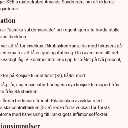
säger SEB:s räntestrateg Amanda Sundström, om effekterna
tgärderna.
lation
 är ”ganska väl definierade” och egentligen inte borde ställa
hans direktion.
mer att få för inverkan. Riksbanken kan ju därmed fokusera på
nterna för att få en god uppfattning. Och även med allt det
en väldigt låg. Vi kommer inte ens upp till målet på två procent,
ktör på Konjunkturinstitutet (KI), håller med.
låg i år, säger han inför tisdagens nya konjunkturrapport från
d från Riksbanken.
de flesta bedömare tror att Riksbanken avvaktar med
opeiska centralbanken (ECB) redan förra veckan för första
torna med hänvisning till Irankrigets inflationseffekter.
ationsimpulser