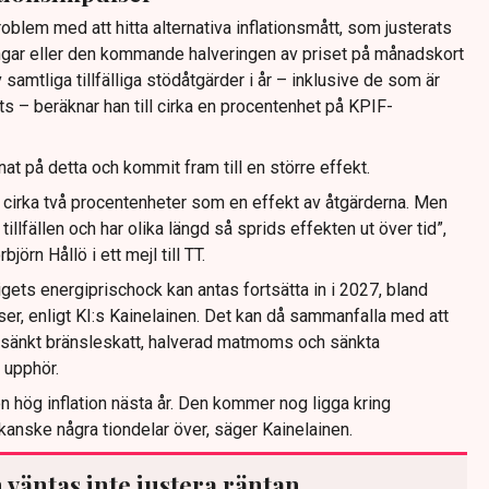
roblem med att hitta alternativa inflationsmått, som justerats
gar eller den kommande halveringen av priset på månadskort
v samtliga tillfälliga stödåtgärder i år – inklusive de som är
ts – beräknar han till cirka en procentenhet på KPIF-
t på detta och kommit fram till en större effekt.
d cirka två procentenheter som en effekt av åtgärderna. Men
tillfällen och har olika längd så sprids effekten ut över tid”,
örn Hållö i ett mejl till TT.
igets energiprischock kan antas fortsätta in i 2027, bland
iser, enligt KI:s Kainelainen. Det kan då sammanfalla med att
 sänkt bränsleskatt, halverad matmoms och sänkta
n upphör.
n hög inflation nästa år. Den kommer nog ligga kring
kanske några tiondelar över, säger Kainelainen.
 väntas inte justera räntan