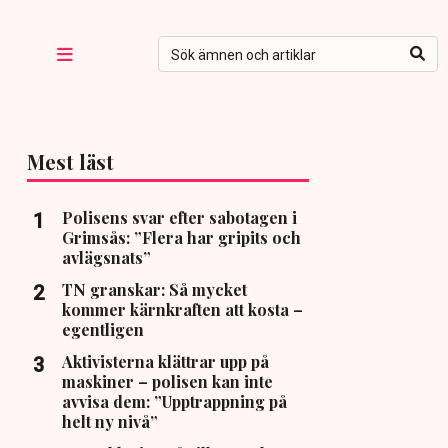
Mest läst
Polisens svar efter sabotagen i
Grimsås: ”Flera har gripits och
avlägsnats”
TN granskar: Så mycket
kommer kärnkraften att kosta –
egentligen
Aktivisterna klättrar upp på
maskiner – polisen kan inte
avvisa dem: ”Upptrappning på
helt ny nivå”