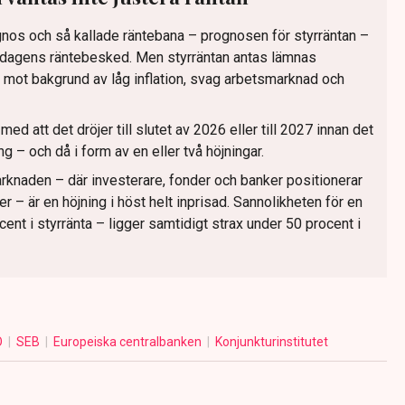
nos och så kallade räntebana – prognosen för styrräntan –
nsdagens räntebesked. Men styrräntan antas lämnas
 mot bakgrund av låg inflation, svag arbetsmarknad och
d att det dröjer till slutet av 2026 eller till 2027 innan det
 – och då i form av en eller två höjningar.
arknaden – där investerare, fonder och banker positionerar
er – är en höjning i höst helt inprisad. Sannolikheten för en
ocent i styrränta – ligger samtidigt strax under 50 procent i
O
SEB
Europeiska centralbanken
Konjunkturinstitutet