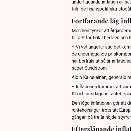
underliggande inflation är, 
från de finanspolitiska stödå
Fortfarande låg inf
Men hon tycker att åtgärderna
till det för Erik Thedéen och 
– Vi vet ungefär vad det kom
de underliggande priskompone
här borträknat så är inflation
säger Sundström.
Albin Kainelainen, generaldire
– Inflationen kommer att vara 
KI och onsdagens räntebeske
Den låga inflationen gör att 
räntehöjningar, trots att Eur
gången på tre år höjde styrrän
Eftersläpande infl