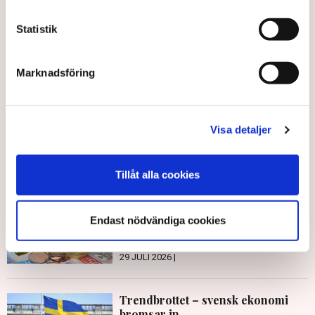
Statistik
Tillväxt
BNP
OECD
Stefano Scarpetta
Mathias Cormann
Sverige
Marknadsföring
Visa detaljer
Publicerad:
3 jun 2026, 10:00
Uppdaterad:
4 jun 2026, 08:23
Tillåt alla cookies
LÄS ÄVEN
Experter: Här är hoten mot
Endast nödvändiga cookies
Sveriges ekonomi i höst
29 JULI 2026 |
Trendbrottet – svensk ekonomi
bromsar in