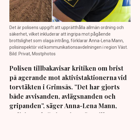
Det är polisens uppgift att upprätthålla allmän ordning och
säkerhet, vilket inkluderar att ingripa mot pågående
brottslighet som olaga intrång, förklarar Anna-Lena Mann,
polisinspektör vid kommunikationsavdelningen i region Väst.
Bild: Privat, Mostphotos
Polisen tillbakavisar kritiken om brist
på agerande mot aktivistaktionerna vid
torvtäkten i Grimsås. ”Det har gjorts
både avvisanden, avlägsnanden och
gripanden”, säger Anna-Lena Mann,
polisinspektör i region Väst, till TN.
Torvtäkten i Grimsås i Tranemo kommun har sedan 28
juli stoppats av aktivistgruppen Återställ Våtmarker