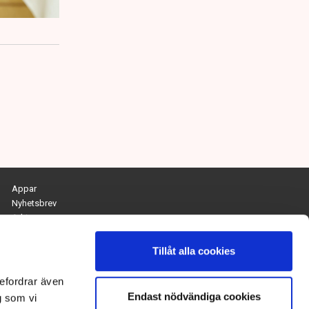
Appar
Nyhetsbrev
Arkiv
Kontakta redaktionen
Personuppgifts- och cookiepolicy
Tillåt alla cookies
Om Tidningen Näringslivet
efordrar även
Endast nödvändiga cookies
Chefredaktör och ansvarig utgivare:
g som vi
Anna Dalqvist