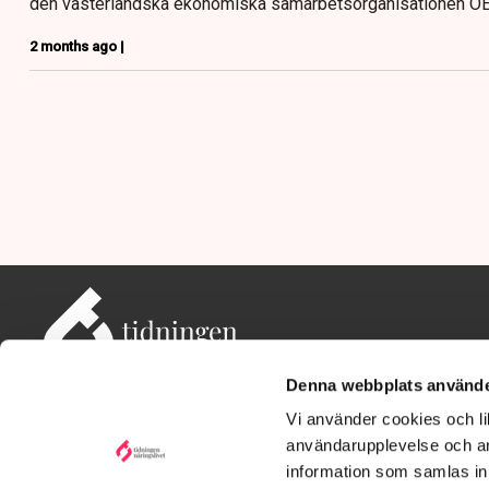
den västerländska ekonomiska samarbetsorganisationen O
2 months ago |
Denna webbplats använde
Vi använder cookies och lik
användarupplevelse och an
information som samlas in 
Adress: Tidningen Näringslivet, 114 82 Stockholm