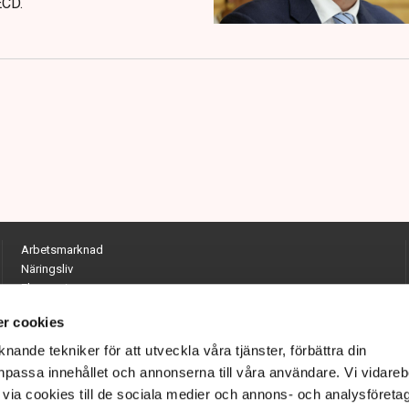
ECD.
Arbetsmarknad
Näringsliv
Ekonomi
Entreprenörskap
r cookies
Opinion
Hållbarhet
nande tekniker för att utveckla våra tjänster, förbättra din
Utrikes
passa innehållet och annonserna till våra användare. Vi vidareb
Krönikor
via cookies till de sociala medier och annons- och analysföreta
Quiz