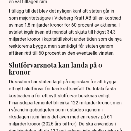
en väl tilltagen ram.
I tillägg till det blev det nyligen känt att staten går in
som majoritetsägare i Videberg Kraft AB till en kostnad
av max 1,8 miljarder kronor för 60 procent av aktierna. I
avtalet ingår även ett mandat att skjuta till högst 34,3
miljarder kronor i kapitaltillskott under tiden som de nya
reaktorerna byggs, men samtidigt får staten genom
affären rätt till 60 procent av den eventuella vinsten.
Slutförvarsnota kan landa på 0
kronor
Dessutom har staten tagit på sig risken för att bygga
ett nytt slutförvar för kärnkraftsavfall. De totala fasta
kostnaderna för ett nytt slutförvar beräknas enligt
Finansdepartementet bli cirka 122 miljarder kronor, men
i vårändringsbudgeten som röstades igenom i
riksdagen i juni finns det även med en reserv på 61
miljarder kronor (2026 års siffror). De ska användas i
den händelse att de 122 miljarderna inte skulle räcka på