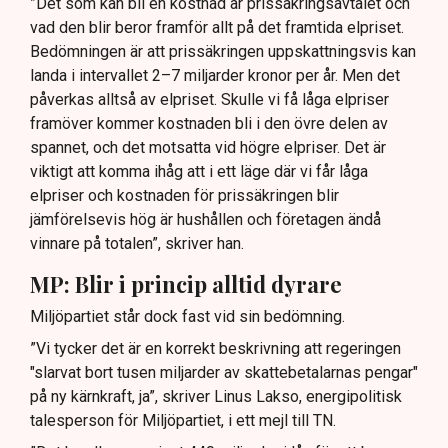
”Det som kan bli en kostnad är prissäkringsavtalet och
vad den blir beror framför allt på det framtida elpriset.
Bedömningen är att prissäkringen uppskattningsvis kan
landa i intervallet 2–7 miljarder kronor per år. Men det
påverkas alltså av elpriset. Skulle vi få låga elpriser
framöver kommer kostnaden bli i den övre delen av
spannet, och det motsatta vid högre elpriser. Det är
viktigt att komma ihåg att i ett läge där vi får låga
elpriser och kostnaden för prissäkringen blir
jämförelsevis hög är hushållen och företagen ändå
vinnare på totalen”, skriver han.
MP: Blir i princip alltid dyrare
Miljöpartiet står dock fast vid sin bedömning.
”Vi tycker det är en korrekt beskrivning att regeringen
"slarvat bort tusen miljarder av skattebetalarnas pengar"
på ny kärnkraft, ja”, skriver Linus Lakso, energipolitisk
talesperson för Miljöpartiet, i ett mejl till TN.