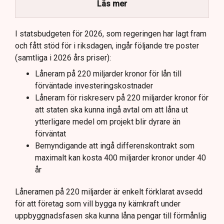
påverka statens kostnader.
Läs mer
Totala uppskattade kostnader inkluderar bland
annat möjliga kostnader för slutförvar.
I statsbudgeten för 2026, som regeringen har lagt fram
och fått stöd för i riksdagen, ingår följande tre poster
Regeringen och Miljöpartiet har olika syn på
(samtliga i 2026 års priser):
investeringens nödvändighet.
Låneram på 220 miljarder kronor för lån till
förväntade investeringskostnader
Låneram för riskreserv på 220 miljarder kronor för
att staten ska kunna ingå avtal om att låna ut
ytterligare medel om projekt blir dyrare än
förväntat
Bemyndigande att ingå differenskontrakt som
maximalt kan kosta 400 miljarder kronor under 40
år
Låneramen på 220 miljarder är enkelt förklarat avsedd
för att företag som vill bygga ny kärnkraft under
uppbyggnadsfasen ska kunna låna pengar till förmånlig