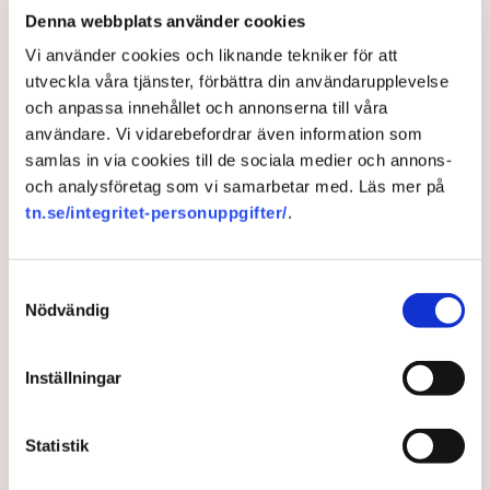
Denna webbplats använder cookies
egentligen ut? TN har granskat alla
siffror.
Vi använder cookies och liknande tekniker för att
utveckla våra tjänster, förbättra din användarupplevelse
och anpassa innehållet och annonserna till våra
Att det råder politisk oenighet om behovet av ny
användare. Vi vidarebefordrar även information som
kärnkraft i Sverige har förmodligen inte undgått någon.
samlas in via cookies till de sociala medier och annons-
Men i takt med att arbetet med att etablera ny kärnkraft
och analysföretag som vi samarbetar med. Läs mer på
fortskridit de senaste åren, har det också blivit allt
tn.se/integritet-personuppgifter/
.
tydligare att det finns olika uppfattningar om hur
projektets prislapp ser ut.
Vid flera tillfällen har beloppet ”tusen miljarder” nämnts
Samtyckesval
för att ge en bild av den samlade kostnaden. Siffran
Nödvändig
dök exempelvis upp i samband med rapporteringen om
en
kärnkraftsomröstning i Karlshamn
och i årets tal i
Inställningar
Almedalen gjorde Miljöpartiets språkrör Daniel Helldén
(MP) gällande att regeringen hade
”slarvat bort” 1 000
miljarder
av skattebetalarnas pengar, och ändå,
Statistik
poängterade han, ”lyser kärnkraften med sin frånvaro”.