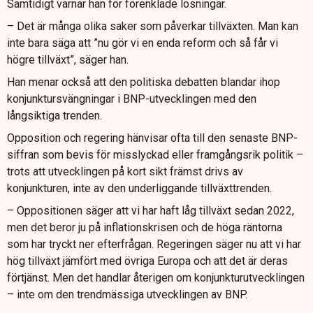
Samtidigt varnar han för förenklade lösningar.
– Det är många olika saker som påverkar tillväxten. Man kan
inte bara säga att ”nu gör vi en enda reform och så får vi
högre tillväxt”, säger han.
Han menar också att den politiska debatten blandar ihop
konjunktursvängningar i BNP-utvecklingen med den
långsiktiga trenden.
Opposition och regering hänvisar ofta till den senaste BNP-
siffran som bevis för misslyckad eller framgångsrik politik –
trots att utvecklingen på kort sikt främst drivs av
konjunkturen, inte av den underliggande tillväxttrenden.
– Oppositionen säger att vi har haft låg tillväxt sedan 2022,
men det beror ju på inflationskrisen och de höga räntorna
som har tryckt ner efterfrågan. Regeringen säger nu att vi har
hög tillväxt jämfört med övriga Europa och att det är deras
förtjänst. Men det handlar återigen om konjunkturutvecklingen
– inte om den trendmässiga utvecklingen av BNP.