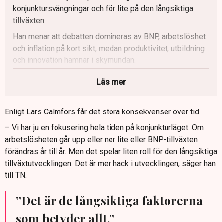
konjunktursvängningar och för lite på den långsiktiga
tillväxten.
Han menar att debatten domineras av BNP, arbetslöshet
och inflation på kort sikt, medan produktivitet, utbildning
och innovation hamnar i skymundan.
Calmfors föreslår bland annat sänkta marginalskatter för
Läs mer
att stärka arbetsutbud, företagande, utbildning och
innovationsvilja.
Enligt Lars Calmfors får det stora konsekvenser över tid.
Han vill också reformera bostadsmarknaden och stegvis
– Vi har ju en fokusering hela tiden på konjunkturläget. Om
avreglera hyresregleringen för att öka arbetskraftens
arbetslösheten går upp eller ner lite eller BNP-tillväxten
rörlighet.
förändras år till år. Men det spelar liten roll för den långsiktiga
Fler bör snabbare ut i arbetslivet genom tidigare
tillväxtutvecklingen. Det är mer hack i utvecklingen, säger han
studiestart, kortare studietider, studiemedelsbonus och
till TN.
bättre matchning mellan utbildning och arbetsmarknad.
Calmfors vill införa ett svenskt tillväxtmål för att skapa
”Det är de långsiktiga faktorerna
politiskt tryck på reformer och är kritisk mot mediernas
som betyder allt.”
fokus på kortsiktiga ekonominyheter.