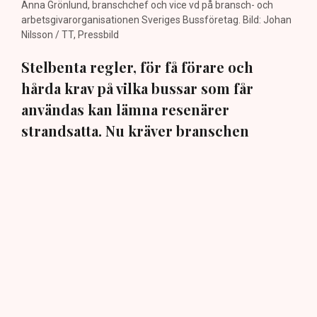
Anna Grönlund, branschchef och vice vd på bransch- och
arbetsgivarorganisationen Sveriges Bussföretag. Bild: Johan
Nilsson / TT, Pressbild
Stelbenta regler, för få förare och
hårda krav på vilka bussar som får
användas kan lämna resenärer
strandsatta. Nu kräver branschen
förändringar innan sommarens
trafikkaos slår till på allvar. ”Då handlar
det om situationer när samhället
verkligen behöver hjälp”, säger Anna
Grönlund på Sveriges Bussföretag till
TN.
Bussbranschen har länge haft en stor brist på förare,
men enligt Anna Grönlund, branschchef och vice vd på