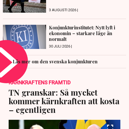
3 AUGUSTI 2026 |
Konjunkturinstitutet: Nytt lyft i
ekonomin – starkare läge än
normalt
30 JULI 2026 |
Läs mer om den svenska konjunkturen
KÄRNKRAFTENS FRAMTID
TN granskar: Så mycket
kommer kärnkraften att kosta
– egentligen