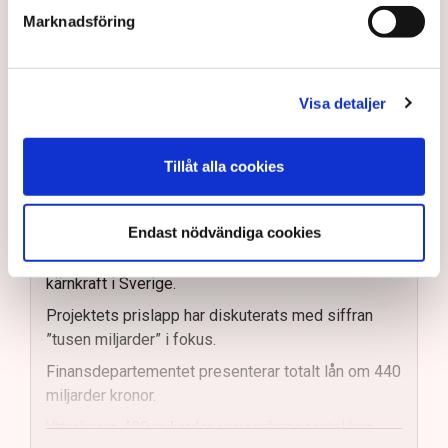
Men stämmer det verkligen att planerna på ny kärnkraft
Marknadsföring
väntas kosta skattebetalarna 1 000 miljarder? När TN
kontaktar Sekretariatet för finansiering av ny kärnkraft,
en arbetsgrupp inom Finansdepartementet som
hanterar ekonomiskt stöd och avtal för att bygga ny
Visa detaljer
kärnkraft i Sverige, får vi en helt annan bild av vilka
summor det handlar om, åtminstone utifrån det som har
Tillåt alla cookies
presenterats hittills.
Debatten om kostnaden för ny kärnkraft
Endast nödvändiga cookies
Det råder politisk oenighet om behovet av ny
kärnkraft i Sverige.
Projektets prislapp har diskuterats med siffran
”tusen miljarder” i fokus.
Finansdepartementet presenterar totalt lån om 440
miljarder kronor.
Ytterligare 400 miljarder i prissäkringsavtal kan