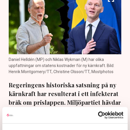
Daniel Helldén (MP) och Niklas Wykman (M) har olika
uppfattningar om statens kostnader för ny kärnkraft. Bild:
Henrik Montgomery/TT, Christine Olsson/TT, Mostphotos
Regeringens historiska satsning på ny
kärnkraft har resulterat i ett infekterat
bråk om prislappen. Miljöpartiet hävdar
att det handlar om en
tusenmiljardersnota – regeringen ger
en helt annan bild. Hur ser planen