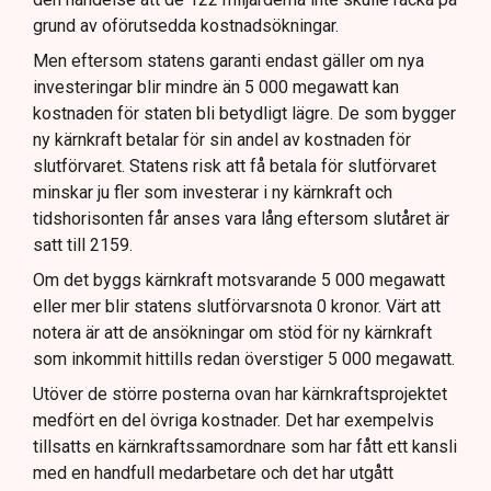
grund av oförutsedda kostnadsökningar.
Men eftersom statens garanti endast gäller om nya
investeringar blir mindre än 5 000 megawatt kan
kostnaden för staten bli betydligt lägre. De som bygger
ny kärnkraft betalar för sin andel av kostnaden för
slutförvaret. Statens risk att få betala för slutförvaret
minskar ju fler som investerar i ny kärnkraft och
tidshorisonten får anses vara lång eftersom slutåret är
satt till 2159.
Om det byggs kärnkraft motsvarande 5 000 megawatt
eller mer blir statens slutförvarsnota 0 kronor. Värt att
notera är att de ansökningar om stöd för ny kärnkraft
som inkommit hittills redan överstiger 5 000 megawatt.
Utöver de större posterna ovan har kärnkraftsprojektet
medfört en del övriga kostnader. Det har exempelvis
tillsatts en kärnkraftssamordnare som har fått ett kansli
med en handfull medarbetare och det har utgått