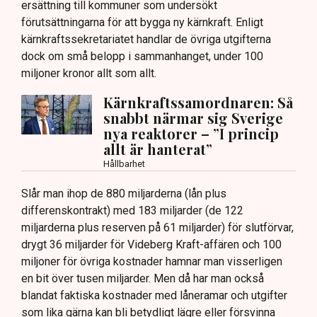
ersättning till kommuner som undersökt
förutsättningarna för att bygga ny kärnkraft. Enligt
kärnkraftssekretariatet handlar de övriga utgifterna
dock om små belopp i sammanhanget, under 100
miljoner kronor allt som allt.
Kärnkraftssamordnaren: Så
snabbt närmar sig Sverige
nya reaktorer – ”I princip
allt är hanterat”
Hållbarhet
Slår man ihop de 880 miljarderna (lån plus
differenskontrakt) med 183 miljarder (de 122
miljarderna plus reserven på 61 miljarder) för slutförvar,
drygt 36 miljarder för Videberg Kraft-affären och 100
miljoner för övriga kostnader hamnar man visserligen
en bit över tusen miljarder. Men då har man också
blandat faktiska kostnader med låneramar och utgifter
som lika gärna kan bli betydligt lägre eller försvinna