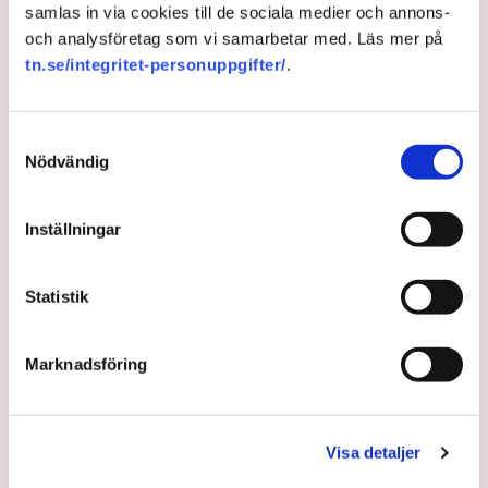
samlas in via cookies till de sociala medier och annons-
sedan Trumpregeringen införde höga tullar på alla indiska
och analysföretag som vi samarbetar med. Läs mer på
varor i fjol ingått liknande frihandelsavtal med Storbritannien,
tn.se/integritet-personuppgifter/
.
Oman och Nya Zeeland.
Samtyckesval
Nödvändig
Tull
Avtal
Narendra Modi
Indien
Inställningar
TT
Statistik
Publicerad:
27 jan 2026, 08:07
Uppdaterad:
28 jan 2026, 10:19
Marknadsföring
LÄS ÄVEN
Kina inför exportrestriktioner mot 14 EU-företag
Visa detaljer
24 JULI 2026 |