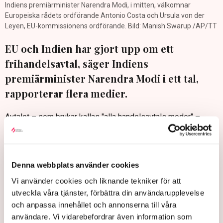
Indiens premiärminister Narendra Modi, i mitten, välkomnar
Europeiska rådets ordförande Antonio Costa och Ursula von der
Leyen, EU-kommissionens ordförande. Bild: Manish Swarup /AP/TT
EU och Indien har gjort upp om ett
frihandelsavtal, säger Indiens
premiärminister Narendra Modi i ett tal,
rapporterar flera medier.
Avtalet – som brukar kallas "alla handelsavtals moder" –
skapar en marknad med två miljarder invånare i en tid där
handelskonflikter blivit en del av den världspolitiska
vardagen med Trumpregeringens återkommande tullhot.
Denna webbplats använder cookies
Uttalandet görs inför ett toppmöte med EU-kommissionens
ordförande Ursula von der Leyen i Indien på tisdagen.
Vi använder cookies och liknande tekniker för att
Detaljerna om innehållet i frihandelsavtalet väntas bli
utveckla våra tjänster, förbättra din användarupplevelse
offentliggjorda efter toppmötet.
och anpassa innehållet och annonserna till våra
användare. Vi vidarebefordrar även information som
Indien – i dagsläget EU:s nionde största handelspartner – har