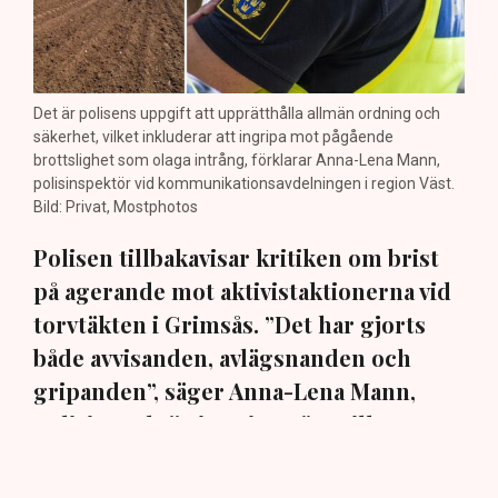
Det är polisens uppgift att upprätthålla allmän ordning och
säkerhet, vilket inkluderar att ingripa mot pågående
brottslighet som olaga intrång, förklarar Anna-Lena Mann,
polisinspektör vid kommunikationsavdelningen i region Väst.
Bild: Privat, Mostphotos
Polisen tillbakavisar kritiken om brist
på agerande mot aktivistaktionerna vid
torvtäkten i Grimsås. ”Det har gjorts
både avvisanden, avlägsnanden och
gripanden”, säger Anna-Lena Mann,
polisinspektör i region Väst, till TN.
Torvtäkten i Grimsås i Tranemo kommun har sedan 28