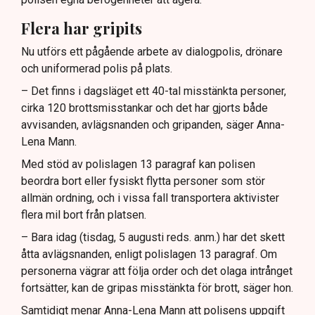
Flera har gripits
Nu utförs ett pågående arbete av dialogpolis, drönare
och uniformerad polis på plats.
– Det finns i dagsläget ett 40-tal misstänkta personer,
cirka 120 brottsmisstankar och det har gjorts både
avvisanden, avlägsnanden och gripanden, säger Anna-
Lena Mann.
Med stöd av polislagen 13 paragraf kan polisen
beordra bort eller fysiskt flytta personer som stör
allmän ordning, och i vissa fall transportera aktivister
flera mil bort från platsen.
– Bara idag (tisdag, 5 augusti reds. anm.) har det skett
åtta avlägsnanden, enligt polislagen 13 paragraf. Om
personerna vägrar att följa order och det olaga intrånget
fortsätter, kan de gripas misstänkta för brott, säger hon.
Samtidigt menar Anna-Lena Mann att polisens uppgift