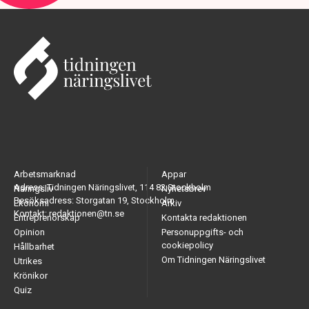
Arbetsmarknad
Appar
Adress: Tidningen Näringslivet, 114 82 Stockholm
Näringsliv
Nyhetsbrev
Besöksadress: Storgatan 19, Stockholm
Ekonomi
Arkiv
Kontakt: redaktionen@tn.se
Entreprenörskap
Kontakta redaktionen
Opinion
Personuppgifts- och
cookiepolicy
Hållbarhet
Om Tidningen Näringslivet
Utrikes
Krönikor
Quiz