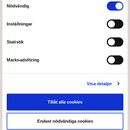
Samtyckesval
Nödvändig
AI-sammanfattning
Torvtäkten i Grimsås har stoppats av aktivister
Inställningar
sedan 28 juli.
Polisen kritiseras för bristande agerande vid
Statistik
aktionerna.
Polisinspektör Anna-Lena Mann förklarar polisens
Marknadsföring
agerande på plats.
40 personer misstänks med cirka 120
brottsmisstankar kopplade.
Läs mer
Visa detaljer
Polisen använder drönare och uniformerad polis
för att dokumentera bevis.
Polisen, som befinner sig på plats, kritiseras för att inte
agera tillräckligt då aktionerna kan fortgå för öppen ridå.
Samtidigt är polisarbetet komplext när det gäller
Tillåt alla cookies
att navigera juridiska rättigheter och gränser.
Rickard Axdorff på Svensk Torv, anser att polisens
resurser
inte är tillräckliga
för att skydda verksamheten
Endast nödvändiga cookies
och personalen.