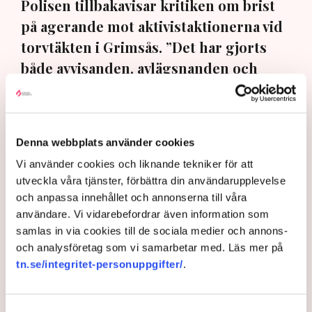
Polisen tillbakavisar kritiken om brist
på agerande mot aktivistaktionerna vid
torvtäkten i Grimsås. ”Det har gjorts
både avvisanden, avlägsnanden och
gripanden”, säger Anna-Lena Mann,
polisinspektör i region Väst, till TN.
Torvtäkten i Grimsås i Tranemo kommun har sedan 28
Denna webbplats använder cookies
juli stoppats av aktivistgruppen Återställ Våtmarker
Vi använder cookies och liknande tekniker för att
efter att aktivister har klättrat upp på
torvproducenten
utveckla våra tjänster, förbättra din användarupplevelse
Neovas maskiner
, grävt igen diken och spridit
och anpassa innehållet och annonserna till våra
ogräsfrön över täkten.
användare. Vi vidarebefordrar även information som
samlas in via cookies till de sociala medier och annons-
Aktivisterna klättrar upp på
och analysföretag som vi samarbetar med. Läs mer på
maskiner – polisen kan inte
tn.se/integritet-personuppgifter/
.
avvisa dem: ”Upptrappning
på helt ny nivå”
Näringsliv