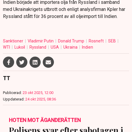
Indien började att importera olja från Ryssland i samband
med Ukrainakrigets utbrott och enligt analysfirman Kpler har
Ryssland stått för 36 procent av all oljeimport till Indien.
Sanktioner
Vladimir Putin
Donald Trump
Rosneft
SEB
WTI
Lukoil
Ryssland
USA
Ukraina
Indien
TT
Publicerad:
23 okt 2025, 12:00
Uppdaterad:
24 okt 2025, 08:36
HOTEN MOT ÄGANDERÄTTEN
Polisens svar efter sabotagen i