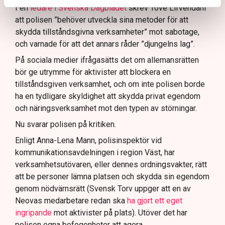
I en
ledare i Svenska Dagbladet
skrev Tove Lifvendahl
att polisen ”behöver utveckla sina metoder för att
skydda tillståndsgivna verksamheter” mot sabotage,
och varnade för att det annars råder ”djungelns lag”.
På sociala medier ifrågasätts det om allemansrätten
bör ge utrymme för aktivister att blockera en
tillståndsgiven verksamhet, och om inte polisen borde
ha en tydligare skyldighet att skydda privat egendom
och näringsverksamhet mot den typen av störningar.
Nu svarar polisen på kritiken.
Enligt Anna-Lena Mann, polisinspektör vid
kommunikationsavdelningen i region Väst, har
verksamhetsutövaren, eller dennes ordningsvakter, rätt
att be personer lämna platsen och skydda sin egendom
genom nödvärnsrätt (Svensk Torv uppger att en av
Neovas medarbetare redan ska
ha gjort ett eget
ingripande
mot aktivister på plats). Utöver det har
polisen egna befogenheter att agera.