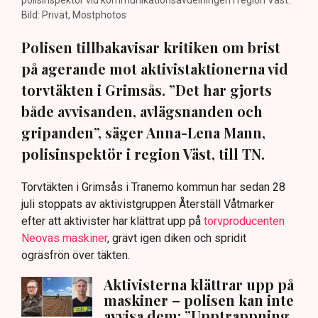
Bild: Privat, Mostphotos
Polisen tillbakavisar kritiken om brist
på agerande mot aktivistaktionerna vid
torvtäkten i Grimsås. ”Det har gjorts
både avvisanden, avlägsnanden och
gripanden”, säger Anna-Lena Mann,
polisinspektör i region Väst, till TN.
Torvtäkten i Grimsås i Tranemo kommun har sedan 28
juli stoppats av aktivistgruppen Återställ Våtmarker
efter att aktivister har klättrat upp på
torvproducenten
Neovas maskiner
, grävt igen diken och spridit
ogräsfrön över täkten.
Aktivisterna klättrar upp på
maskiner – polisen kan inte
avvisa dem: ”Upptrappning