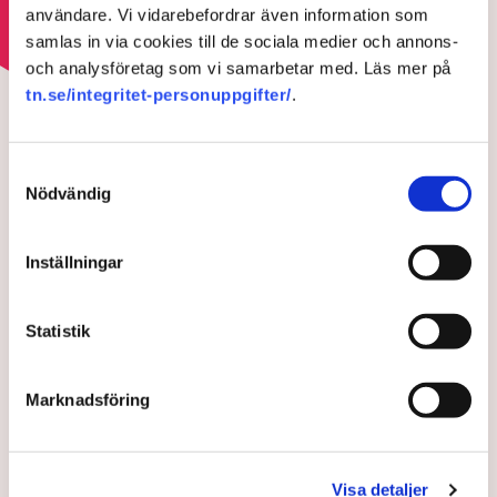
användare. Vi vidarebefordrar även information som
samlas in via cookies till de sociala medier och annons-
och analysföretag som vi samarbetar med. Läs mer på
HOTEN MOT ÄGANDERÄTTEN
tn.se/integritet-personuppgifter/
.
Aktivisterna klättrar upp på
maskiner – polisen kan inte
avvisa dem: ”Upptrappning
Samtyckesval
Nödvändig
på helt ny nivå”
Inställningar
Statistik
Marknadsföring
Visa detaljer