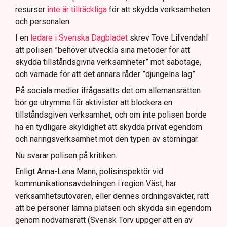
resurser
inte är tillräckliga
för att skydda verksamheten
och personalen.
I en
ledare i Svenska Dagbladet
skrev Tove Lifvendahl
att polisen ”behöver utveckla sina metoder för att
skydda tillståndsgivna verksamheter” mot sabotage,
och varnade för att det annars råder ”djungelns lag”.
På sociala medier ifrågasätts det om allemansrätten
bör ge utrymme för aktivister att blockera en
tillståndsgiven verksamhet, och om inte polisen borde
ha en tydligare skyldighet att skydda privat egendom
och näringsverksamhet mot den typen av störningar.
Nu svarar polisen på kritiken.
Enligt Anna-Lena Mann, polisinspektör vid
kommunikationsavdelningen i region Väst, har
verksamhetsutövaren, eller dennes ordningsvakter, rätt
att be personer lämna platsen och skydda sin egendom
genom nödvärnsrätt (Svensk Torv uppger att en av