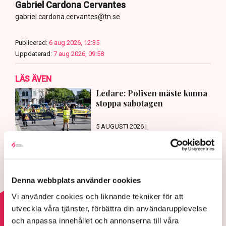
Gabriel Cardona Cervantes
gabriel.cardona.cervantes@tn.se
Publicerad:
6 aug 2026, 12:35
Uppdaterad:
7 aug 2026, 09:58
LÄS ÄVEN
Ledare: Polisen måste kunna
stoppa sabotagen
5 AUGUSTI 2026 |
Aktivisterna klättrar upp på
maskiner – polisen kan inte
avvisa dem: ”Upptrappning på
Denna webbplats använder cookies
helt ny nivå”
Vi använder cookies och liknande tekniker för att
3 AUGUSTI 2026 |
utveckla våra tjänster, förbättra din användarupplevelse
och anpassa innehållet och annonserna till våra
Läs mer om hoten mot äganderätten