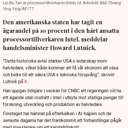
Lip-Bu Tan är processortillverkaren Intels vd. Arkivbild. Bild: Chiang
Ying-Ying/AP/TT
Den amerikanska staten har tagit en
ägarandel på 10 procent i den hårt ansatta
processortillverkaren Intel, meddelar
handelsminister Howard Lutnick.
”Detta historiska avtal stärker USA:s ledarskap inom
halvledare, vilket både kommer att få vår ekonomi att växa
och bidra till att säkra USA:s tekniska försprång”, skriver
Lutnick på
X
.
Han uppgav tidigare i veckan för CNBC att regeringen vill ha
ett ägande utan rösträtt i Intel i utbyte mot statliga pengar till
forskning, utveckling och produktion av halvledare.
Företaget har hamnat på efterkälken i AI-hajpen och de
senaste dagarna har det framkommit att förhandlingar pågår
med investerare om ett kapitaltillskott.