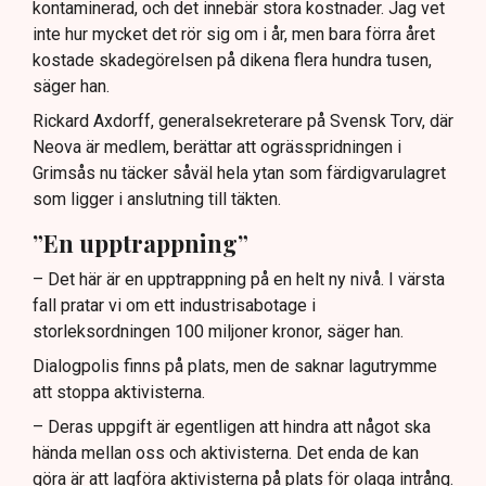
kontaminerad, och det innebär stora kostnader. Jag vet
inte hur mycket det rör sig om i år, men bara förra året
kostade skadegörelsen på dikena flera hundra tusen,
säger han.
Rickard Axdorff, generalsekreterare på Svensk Torv, där
Neova är medlem, berättar att ogrässpridningen i
Grimsås nu täcker såväl hela ytan som färdigvarulagret
som ligger i anslutning till täkten.
”En upptrappning”
– Det här är en upptrappning på en helt ny nivå. I värsta
fall pratar vi om ett industrisabotage i
storleksordningen 100 miljoner kronor, säger han.
Dialogpolis finns på plats, men de saknar lagutrymme
att stoppa aktivisterna.
– Deras uppgift är egentligen att hindra att något ska
hända mellan oss och aktivisterna. Det enda de kan
göra är att lagföra aktivisterna på plats för olaga intrång.