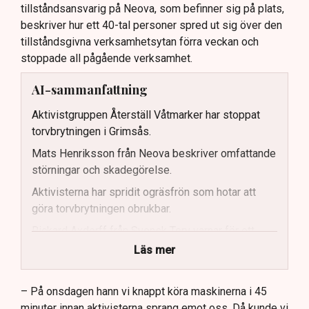
tillståndsansvarig på Neova, som befinner sig på plats,
beskriver hur ett 40-tal personer spred ut sig över den
tillståndsgivna verksamhetsytan förra veckan och
stoppade all pågående verksamhet.
AI-sammanfattning
Aktivistgruppen Återställ Våtmarker har stoppat
torvbrytningen i Grimsås.
Mats Henriksson från Neova beskriver omfattande
störningar och skadegörelse.
Aktivisterna har spridit ogräsfrön som hotar att
göra torvbrytningen obrukbar.
Rickard Axdorff från Svensk Torv varnar för ett
stort ekonomiskt sabotage.
Läs mer
Dialogpolisen på plats står maktlös inför
aktivisternas handlingar.
– På onsdagen hann vi knappt köra maskinerna i 45
minuter innan aktivisterna sprang emot oss. Då kunde vi
Frågor kvarstår om finansiering av illegal aktivism.