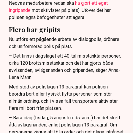
Neovas medarbetare redan ska
ha gjort ett eget
ingripande
mot aktivister på plats). Utöver det har
polisen egna befogenheter att agera.
Flera har gripits
Nu utförs ett pågående arbete av dialogpolis, drönare
och uniformerad polis på plats.
– Det finns i dagsläget ett 40-tal misstänkta personer,
cirka 120 brottsmisstankar och det har gjorts både
avvisanden, avlägsnanden och gripanden, säger Anna-
Lena Mann.
Med stöd av polislagen 13 paragraf kan polisen
beordra bort eller fysiskt flytta personer som stör
allmän ordning, och i vissa fall transportera aktivister
flera mil bort från platsen.
– Bara idag (tisdag, 5 augusti reds. anm.) har det skett
åtta avlägsnanden, enligt polislagen 13 paragraf. Om
personerna vägrar att följa order och det olaga intrånget