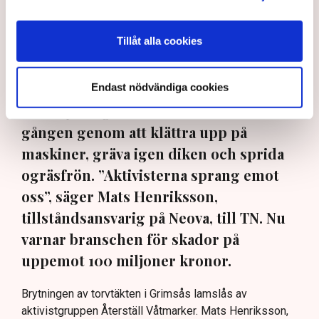
"Det är problematiskt att det finns organisationer som samlar
in pengar för att bedriva brottslig verksamhet i grupp", säger
Tillåt alla cookies
Rickard Axdorff, generalsekreterare på Svensk Torv, där
Neova är medlem. Bild: Privat, Svensk Torv, Anna Hållams/TT
Aktivister har åter lamslagit
Endast nödvändiga cookies
torvbrytningen i Grimsås – den här
gången genom att klättra upp på
maskiner, gräva igen diken och sprida
ogräsfrön. ”Aktivisterna sprang emot
oss”, säger Mats Henriksson,
tillståndsansvarig på Neova, till TN. Nu
varnar branschen för skador på
uppemot 100 miljoner kronor.
Brytningen av torvtäkten i Grimsås lamslås av
aktivistgruppen Återställ Våtmarker. Mats Henriksson,