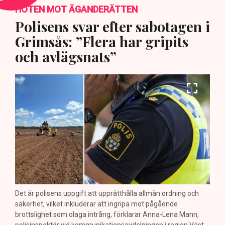
HOTEN MOT ÄGANDERÄTTEN
Polisens svar efter sabotagen i
Grimsås: ”Flera har gripits
och avlägsnats”
Det är polisens uppgift att upprätthålla allmän ordning och
säkerhet, vilket inkluderar att ingripa mot pågående
brottslighet som olaga intrång, förklarar Anna-Lena Mann,
polisinspektör vid kommunikationsavdelningen i region Väst.