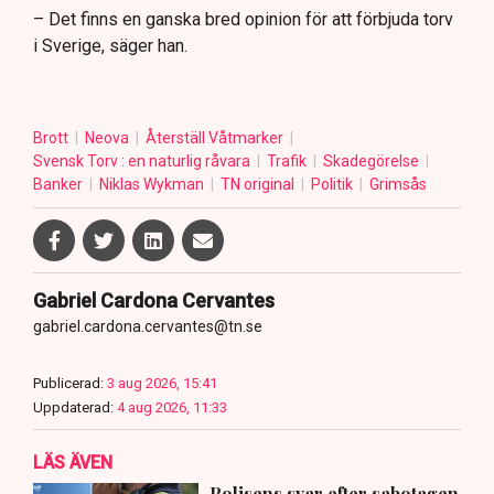
– Det finns en ganska bred opinion för att förbjuda torv
i Sverige, säger han.
Brott
Neova
Återställ Våtmarker
Svensk Torv : en naturlig råvara
Trafik
Skadegörelse
Banker
Niklas Wykman
TN original
Politik
Grimsås
Gabriel Cardona Cervantes
gabriel.cardona.cervantes@tn.se
Publicerad:
3 aug 2026, 15:41
Uppdaterad:
4 aug 2026, 11:33
LÄS ÄVEN
Polisens svar efter sabotagen