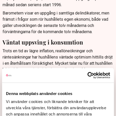
månad sedan seriens start 1996.
Barometern visar en uppgång i samtliga delindikatorer, men
främst i frågor som rör hushållets egen ekonomi, både vad
gäller utvecklingen de senaste tolv månaderna och
förväntningarna för de kommande tolv månaderna.
Väntat uppsving i konsumtion
Trots en tid av lägre inflation, reallöneökningar och
räntesänkningar har hushållens väntade optimism hittills dröjt
i en återhållsam försiktighet. Mycket talar nu för att hushållen
börjar bli mer optimistiska igen, enligt Jens Magnusson.
– Nu kan vändningen vi väntat på vara på gång, säger han.
Bostadsmarknaden brukar vara lite trögrörlig. Däremot kan ett
uppsving i detaljhandeln komma snart, tror han, något färska
Denna webbplats använder cookies
SCB-siffror delvis bekräftar.
Vi använder cookies och liknande tekniker för att
Hushållen återhämtade
utveckla våra tjänster, förbättra din användarupplevelse
och anpassa innehållet och annonserna till våra