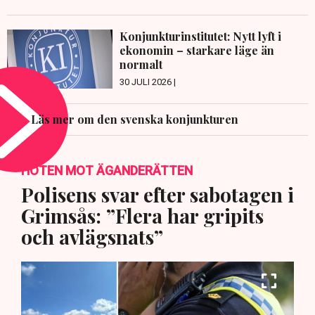
Konjunkturinstitutet: Nytt lyft i
ekonomin – starkare läge än
normalt
30 JULI 2026 |
Läs mer om den svenska konjunkturen
HOTEN MOT ÄGANDERÄTTEN
Polisens svar efter sabotagen i
Grimsås: ”Flera har gripits
och avlägsnats”