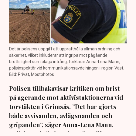
Det är polisens uppgift att upprätthålla allmän ordning och
säkerhet, vilket inkluderar att ingripa mot pågående
brottslighet som olaga intrång, förklarar Anna-Lena Mann,
polisinspektör vid kommunikationsavdelningen i region Väst.
Bild: Privat, Mostphotos
Polisen tillbakavisar kritiken om brist
på agerande mot aktivistaktionerna vid
torvtäkten i Grimsås. ”Det har gjorts
både avvisanden, avlägsnanden och
gripanden”, säger Anna-Lena Mann,
polisinspektör i region Väst, till TN.