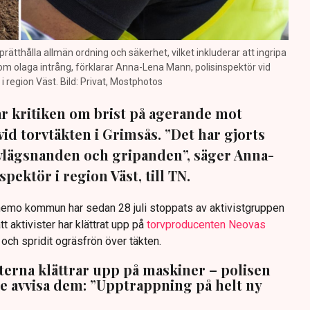
prätthålla allmän ordning och säkerhet, vilket inkluderar att ingripa
m olaga intrång, förklarar Anna-Lena Mann, polisinspektör vid
region Väst. Bild: Privat, Mostphotos
sar kritiken om brist på agerande mot
vid torvtäkten i Grimsås. ”Det har gjorts
avlägsnanden och gripanden”, säger Anna-
pektör i region Väst, till TN.
anemo kommun har sedan 28 juli stoppats av aktivistgruppen
tt aktivister har klättrat upp på
torvproducenten Neovas
n och spridit ogräsfrön över täkten.
sterna klättrar upp på maskiner – polisen
te avvisa dem: ”Upptrappning på helt ny