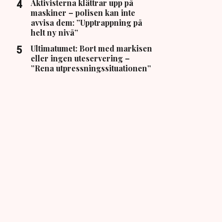
Aktivisterna klättrar upp på
maskiner – polisen kan inte
avvisa dem: ”Upptrappning på
helt ny nivå”
Ultimatumet: Bort med markisen
eller ingen uteservering –
”Rena utpressningssituationen”