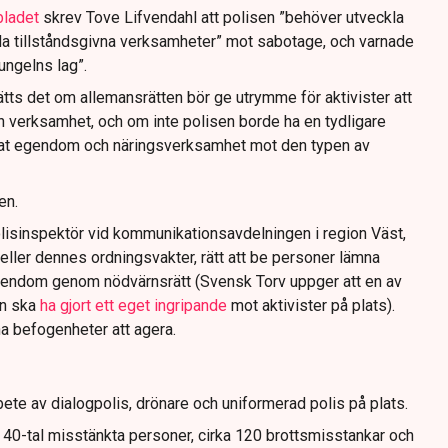
bladet
skrev Tove Lifvendahl att polisen ”behöver utveckla
da tillståndsgivna verksamheter” mot sabotage, och varnade
jungelns lag”.
tts det om allemansrätten bör ge utrymme för aktivister att
n verksamhet, och om inte polisen borde ha en tydligare
ivat egendom och näringsverksamhet mot den typen av
en.
lisinspektör vid kommunikationsavdelningen i region Väst,
eller dennes ordningsvakter, rätt att be personer lämna
gendom genom nödvärnsrätt (Svensk Torv uppger att en av
n ska
ha gjort ett eget ingripande
mot aktivister på plats).
na befogenheter att agera.
ete av dialogpolis, drönare och uniformerad polis på plats.
t 40-tal misstänkta personer, cirka 120 brottsmisstankar och