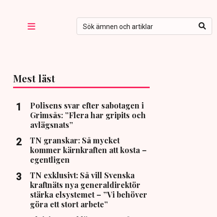
Mest läst
Polisens svar efter sabotagen i
Grimsås: ”Flera har gripits och
avlägsnats”
TN granskar: Så mycket
kommer kärnkraften att kosta –
egentligen
TN exklusivt: Så vill Svenska
kraftnäts nya generaldirektör
stärka elsystemet – ”Vi behöver
göra ett stort arbete”