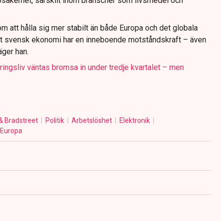
osäkerhet, särskilt inom branscher som livsmedel och
m att hålla sig mer stabilt än både Europa och det globala
att svensk ekonomi har en inneboende motståndskraft – även
äger han.
ringsliv väntas bromsa in under tredje kvartalet – men
& Bradstreet
Politik
Arbetslöshet
Elektronik
Europa