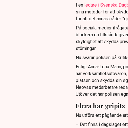
I en
ledare i Svenska Dag
sina metoder för att skyd
för att det annars råder ”d
På sociala medier ifrågasä
blockera en tillståndsgive
skyldighet att skydda pr
störningar.
Nu svarar polisen på kritik
Enligt Anna-Lena Mann, po
har verksamhetsutövaren, 
platsen och skydda sin e
Neovas medarbetare reda
Utöver det har polisen eg
Flera har gripits
Nu utförs ett pågående arb
– Det finns i dagsläget et