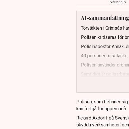
Näringsliv
AI-sammanfattnin
Torvtäkten i Grimsås har
Polisen kritiseras för b
Polisinspektör Anna-Len
40 personer misstänks 
Polisen använder drönar
Samtidigt är polisarbetet
och gränser.
Polisen, som befinner sig på
kan fortgå för öppen ridå.
Rickard Axdorff på Svensk
skydda verksamheten och