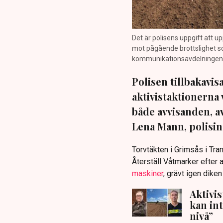
Det är polisens uppgift att up
mot pågående brottslighet so
kommunikationsavdelningen i 
Polisen tillbakavi
aktivistaktionerna 
både avvisanden, 
Lena Mann, polisins
Torvtäkten i Grimsås i Tr
Återställ Våtmarker efter a
maskiner
, grävt igen dike
Aktivi
kan in
nivå”