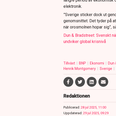
längre period av ekonomisk 
elektronik.
”Sverige sticker dock ut geno
genomsnittet. Det tyder på 
när orosmolnen hopar sig”, s
Dun & Bradstreet: Svenskt nä
undviker global krisnivå
Tillväxt
BNP
Ekonomi
Dun 
Henrik Montgomery
Sverige
Redaktionen
Publicerad:
28 jul 2025, 11:00
Uppdaterad:
29 jul 2025, 09:29