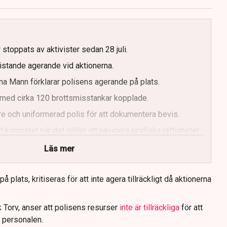
g
 stoppats av aktivister sedan 28 juli.
ristande agerande vid aktionerna.
a Mann förklarar polisens agerande på plats.
med cirka 120 brottsmisstankar kopplade.
e och uniformerad polis för att dokumentera bevis.
 komplext när det gäller att navigera juridiska rättigheter
Läs mer
 plats, kritiseras för att inte agera tillräckligt då aktionerna
 Torv, anser att polisens resurser
inte är tillräckliga
för att
 personalen.