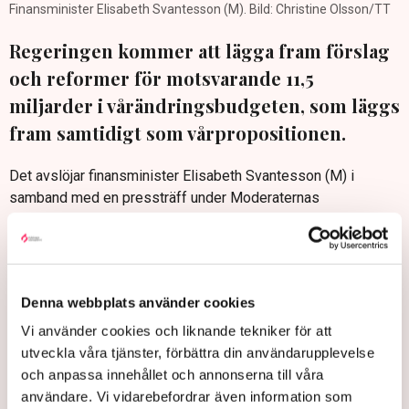
Finansminister Elisabeth Svantesson (M). Bild: Christine Olsson/TT
Regeringen kommer att lägga fram förslag
och reformer för motsvarande 11,5
miljarder i vårändringsbudgeten, som läggs
fram samtidigt som vårpropositionen.
Det avslöjar finansminister Elisabeth Svantesson (M) i
samband med en pressträff under Moderaternas
Sverigemöte i Karlstad.
Hon vill dock inte säga något mer konkret om vad de 11,5
miljarderna ska användas till. Det kommer senare.
– Jag kommer inte att berätta om innehållet (nu), säger
Denna webbplats använder cookies
Svantesson som ägnade talet till partikamraterna före
Vi använder cookies och liknande tekniker för att
pressträffen åt att lyfta fram försvaret som prioriterat
utveckla våra tjänster, förbättra din användarupplevelse
område.
och anpassa innehållet och annonserna till våra
Vårändringsbudgeten läggs fram samtidigt som
användare. Vi vidarebefordrar även information som