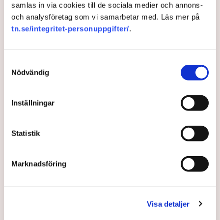
vårpropositionen och presenteras den 15 april. Den gäller
samlas in via cookies till de sociala medier och annons-
ändringar och förslag i innevarande års budget, det vill säga
och analysföretag som vi samarbetar med. Läs mer på
budgeten för 2025.
tn.se/integritet-personuppgifter/
.
Samtyckesval
Vårändringsbudget
Moderaterna
Karlstad
Nödvändig
Inställningar
TT
Statistik
Publicerad:
16 mar 2025, 20:00
Uppdaterad:
17 mar 2025, 09:57
Marknadsföring
LÄS ÄVEN
Experter: Här är hoten mot
Sveriges ekonomi i höst
Visa detaljer