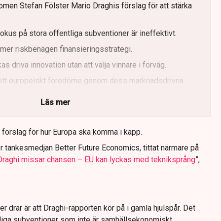
nomen Stefan Fölster Mario Draghis förslag för att stärka
okus på stora offentliga subventioner är ineffektivt.
n mer riskbenägen finansieringsstrategi.
s driva innovation utan att välja vinnare i förväg.
ett europeiskt föredöme genom dess marknadsdrivna
Läs mer
 av att förenkla regelverk och förkorta tillståndsprocesser.
l förslag för hur Europa ska komma i kapp.
ör tankesmedjan Better Future Economics, tittat närmare på
Draghi missar chansen – EU kan lyckas med tekniksprång
”,
r drar är att Draghi-rapporten kör på i gamla hjulspår. Det
iga subventioner som inte är samhällsekonomiskt