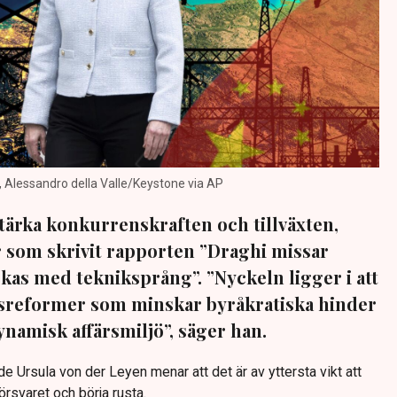
 Alessandro della Valle/Keystone via AP
ärka konkurrenskraften och tillväxten,
 som skrivit rapporten ”Draghi missar
kas med tekniksprång”. ”Nyckeln ligger i att
reformer som minskar byråkratiska hinder
namisk affärsmiljö”, säger han.
Ursula von der Leyen menar att det är av yttersta vikt att
örsvaret och börja rusta.