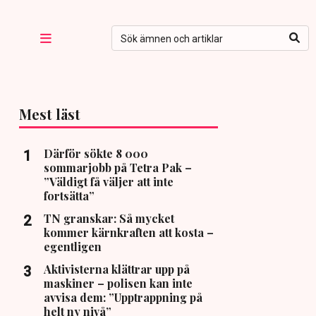
Mest läst
Därför sökte 8 000
sommarjobb på Tetra Pak –
”Väldigt få väljer att inte
fortsätta”
TN granskar: Så mycket
kommer kärnkraften att kosta –
egentligen
Aktivisterna klättrar upp på
maskiner – polisen kan inte
avvisa dem: ”Upptrappning på
helt ny nivå”