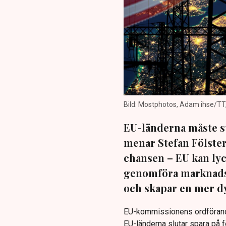
Bild: Mostphotos, Adam ihse/TT,
EU-länderna måste st
menar Stefan Fölster
chansen – EU kan lyc
genomföra marknads
och skapar en mer dy
EU-kommissionens ordförande 
EU-länderna slutar spara på f