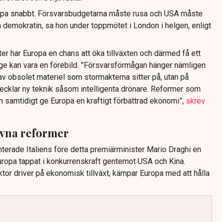
opa snabbt. Försvarsbudgetarna måste rusa och USA måste
ra demokratin, sa hon under toppmötet i London i helgen, enligt
r har Europa en chans att öka tillväxten och därmed få ett
ige kan vara en förebild. ”Försvarsförmågan hänger nämligen
 av obsolet materiel som stormakterna sitter på, utan på
ecklar ny teknik såsom intelligenta drönare. Reformer som
 samtidigt ge Euro­pa en kraftigt förbättrad ekonomi”,
skrev
ivna reformer
terade Italiens före detta premiärminister Mario Draghi en
ropa tappat i konkurrenskraft gentemot USA och Kina.
or driver på ekonomisk tillväxt, kämpar Europa med att hålla