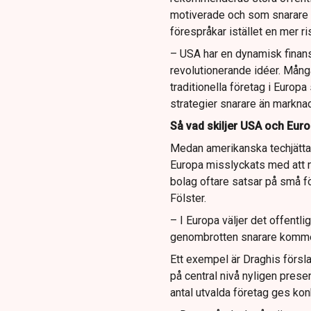
motiverade och som snarare 
förespråkar istället en mer r
– USA har en dynamisk finans
revolutionerande idéer. Mån
traditionella företag i Europ
strategier snarare än markna
Så vad skiljer USA och Eur
Medan amerikanska techjättar
Europa misslyckats med att n
bolag oftare satsar på små fö
Fölster.
– I Europa väljer det offentli
genombrotten snarare kommer
Ett exempel är Draghis förs
på central nivå nyligen presen
antal utvalda företag ges kon