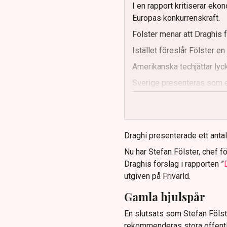
I en rapport kritiserar eko
Europas konkurrenskraft.
Fölster menar att Draghis f
Istället föreslår Fölster e
Amerikanska techjättar lycka
Sverige presenteras som 
reformer.
Fölster understryker vikten
Draghi presenterade ett anta
Nu har Stefan Fölster, chef f
Draghis förslag i rapporten ”
utgiven på Frivärld.
Gamla hjulspår
En slutsats som Stefan Fölste
rekommenderas stora offentl