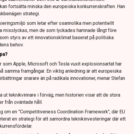
kan fortsätta minska den europeiska konkurrenskraften. Han
iskbenägen strategi.
ieringsmiljö som letar efter osannolika men potentiellt
ga misslyckas, men de som lyckades hamnade långt före
a som styrs av ett innovationsklimat baserat på politiska
dens behov.
opa?
 som Apple, Microsoft och Tesla vuxit explosionsartat har
å samma framgångar. En viktig anledning är att europeiska
rbättringar snarare än på radikala innovationer, menar Stefan
ga ut teknikvinnare i förväg, men historien visar att de stora
 från oväntade håll.
lag om en ”Competitiveness Coordination Framework", där EU
terat en strategi för att samordna teknikinvesteringar där ett
kurrensfördelar.