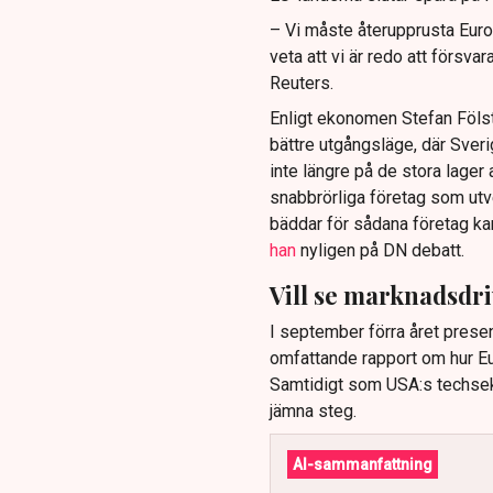
– Vi måste återupprusta Eur
veta att vi är redo att försva
Reuters.
Enligt ekonomen Stefan Fölste
bättre utgångsläge, där Sver
inte längre på de stora lager
snabbrörliga företag som utv
bäddar för sådana företag kan
han
nyligen på DN debatt.
Vill se marknadsdr
I september förra året presen
omfattande rapport om hur Eu
Samtidigt som USA:s techsekt
jämna steg.
AI-sammanfattning