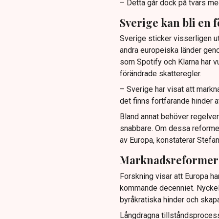
– Detta går dock på tvärs me
Sverige kan bli en 
Sverige sticker visserligen 
andra europeiska länder geno
som Spotify och Klarna har v
förändrade skatteregler.
– Sverige har visat att mark
det finns fortfarande hinder a
Bland annat behöver regelverk
snabbare. Om dessa reformer
av Europa, konstaterar Stefan
Marknadsreformer k
Forskning visar att Europa ha
kommande decenniet. Nyckeln
byråkratiska hinder och skap
Långdragna tillståndsprocesser