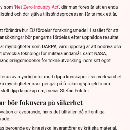
ativ som
'Net Zero Industry Act'
, där man föreslår att en enda
llstånd och där själva tillståndsprocessen får ta max ett år,
t förändra hur EU fördelar forskningsmedel. I stället för att
 ansökningar bör pengarna fördelas efter uppnådda resultat.
 där myndigheter som DARPA, vars uppdrag är att bedriva och
att utveckla teknologi för militära ändamål, samt NASA,
nansieringsmodeller för teknikutveckling inom sitt eget
steras av myndigheter med djupa kunskaper i sin verksamhet
 olika myndigheter öser pengar på forskningsprojekt inom
rskilt djup kunskap om, menar Stefan Fölster.
ar bör fokusera på säkerhet
ation är avgörande, finns det tillfällen då offentliga
rade.
s beroende av kinesiska leverantörer av kritiska material.