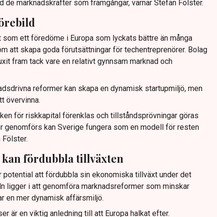
d de marknadskrafter som framgångar, varnar Stefan Fölster.
förebild
ut som ett föredöme i Europa som lyckats bättre än många
m att skapa goda förutsättningar för techentreprenörer. Bolag
uxit fram tack vare en relativt gynnsam marknad och
nadsdrivna reformer kan skapa en dynamisk startupmiljö, men
tt övervinna.
en för riskkapital förenklas och tillståndsprövningar göras
 genomförs kan Sverige fungera som en modell för resten
 Fölster.
an fördubbla tillväxten
r potential att fördubbla sin ekonomiska tillväxt under det
 ligger i att genomföra marknadsreformer som minskar
ar en mer dynamisk affärsmiljö.
 är en viktig anledning till att Europa halkat efter.