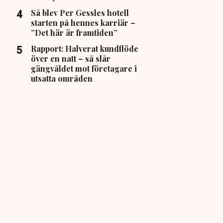
Så blev Per Gessles hotell
starten på hennes karriär –
”Det här är framtiden”
Rapport: Halverat kundflöde
över en natt – så slår
gängvåldet mot företagare i
utsatta områden