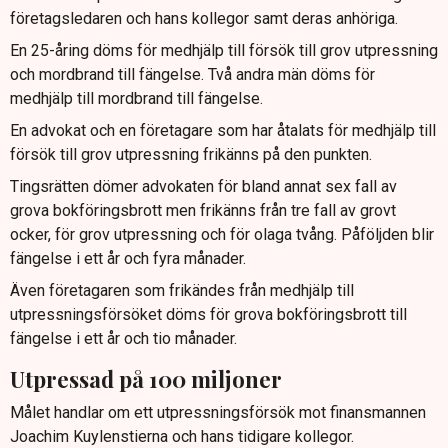
företagsledaren och hans kollegor samt deras anhöriga.
En 25-åring döms för medhjälp till försök till grov utpressning
och mordbrand till fängelse. Två andra män döms för
medhjälp till mordbrand till fängelse.
En advokat och en företagare som har åtalats för medhjälp till
försök till grov utpressning frikänns på den punkten.
Tingsrätten dömer advokaten för bland annat sex fall av
grova bokföringsbrott men frikänns från tre fall av grovt
ocker, för grov utpressning och för olaga tvång. Påföljden blir
fängelse i ett år och fyra månader.
Även företagaren som frikändes från medhjälp till
utpressningsförsöket döms för grova bokföringsbrott till
fängelse i ett år och tio månader.
Utpressad på 100 miljoner
Målet handlar om ett utpressningsförsök mot finansmannen
Joachim Kuylenstierna och hans tidigare kollegor.