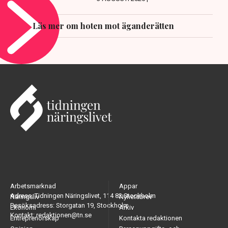
Läs mer om hoten mot äganderätten
Arbetsmarknad
Appar
Adress: Tidningen Näringslivet, 114 82 Stockholm
Näringsliv
Nyhetsbrev
Besöksadress: Storgatan 19, Stockholm
Ekonomi
Arkiv
Kontakt: redaktionen@tn.se
Entreprenörskap
Kontakta redaktionen