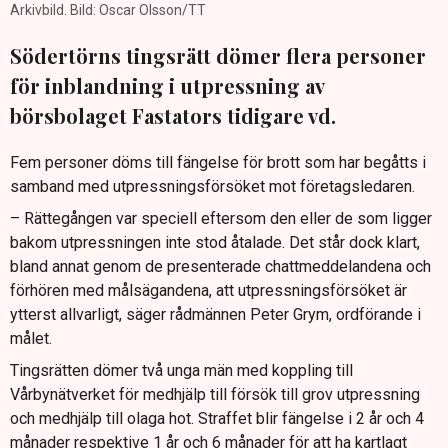
Arkivbild. Bild: Oscar Olsson/TT
Södertörns tingsrätt dömer flera personer
för inblandning i utpressning av
börsbolaget Fastators tidigare vd.
Fem personer döms till fängelse för brott som har begåtts i
samband med utpressningsförsöket mot företagsledaren.
– Rättegången var speciell eftersom den eller de som ligger
bakom utpressningen inte stod åtalade. Det står dock klart,
bland annat genom de presenterade chattmeddelandena och
förhören med målsägandena, att utpressningsförsöket är
ytterst allvarligt, säger rådmännen Peter Grym, ordförande i
målet.
Tingsrätten dömer två unga män med koppling till
Vårbynätverket för medhjälp till försök till grov utpressning
och medhjälp till olaga hot. Straffet blir fängelse i 2 år och 4
månader respektive 1 år och 6 månader för att ha kartlagt