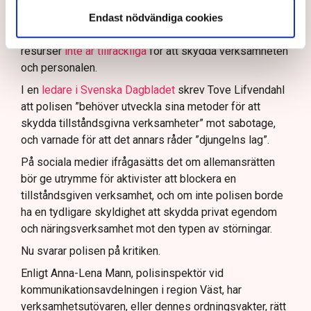
agera tillräckligt då aktionerna kan fortgå för öppen ridå.
Samtidigt är polisarbetet komplext när det gäller
Endast nödvändiga cookies
att navigera juridiska rättigheter och gränser.
Rickard Axdorff på Svensk Torv, anser att polisens
resurser
inte är tillräckliga
för att skydda verksamheten
och personalen.
I en
ledare i Svenska Dagbladet
skrev Tove Lifvendahl
att polisen ”behöver utveckla sina metoder för att
skydda tillståndsgivna verksamheter” mot sabotage,
och varnade för att det annars råder ”djungelns lag”.
På sociala medier ifrågasätts det om allemansrätten
bör ge utrymme för aktivister att blockera en
tillståndsgiven verksamhet, och om inte polisen borde
ha en tydligare skyldighet att skydda privat egendom
och näringsverksamhet mot den typen av störningar.
Nu svarar polisen på kritiken.
Enligt Anna-Lena Mann, polisinspektör vid
kommunikationsavdelningen i region Väst, har
verksamhetsutövaren, eller dennes ordningsvakter, rätt