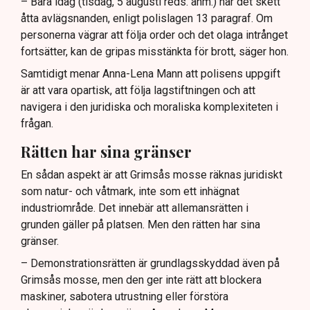
– Bara idag (tisdag, 5 augusti reds. anm.) har det skett
åtta avlägsnanden, enligt polislagen 13 paragraf. Om
personerna vägrar att följa order och det olaga intrånget
fortsätter, kan de gripas misstänkta för brott, säger hon.
Samtidigt menar Anna-Lena Mann att polisens uppgift
är att vara opartisk, att följa lagstiftningen och att
navigera i den juridiska och moraliska komplexiteten i
frågan.
Rätten har sina gränser
En sådan aspekt är att Grimsås mosse räknas juridiskt
som natur- och våtmark, inte som ett inhägnat
industriområde. Det innebär att allemansrätten i
grunden gäller på platsen. Men den rätten har sina
gränser.
– Demonstrationsrätten är grundlagsskyddad även på
Grimsås mosse, men den ger inte rätt att blockera
maskiner, sabotera utrustning eller förstöra