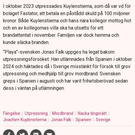
I oktober 2023 utpressades Kuylenstierna, som då var vd för
bolaget Fastator, att betala en påstådd skuld på 100 miljoner
kronor. Både Kuylenstierna och hans nära kollegor mottog hot
och en av kollegornas villa ska ha utsatts för ett
brandattentat i november. Familjen var dock hemma och
kunde släcka branden.
“Playa”-svensken Jonas Falk uppges ha legat bakom
utpressningsförsöket. Han utlämnades från Spanien i oktober
2024 och häktades då i Sverige misstänkt för försök till grov
utpressning och medhjälp till grov mordbrand. Svensken
greps i Spanien i augusti och har varit frihetsberövad sedan
dess i väntan på utlämningen.
Fängelse
Utpressning
Mordbrand
Nacka tingsrätt
Joachim Kuylenstierna
Jonas Falk
Spanien
Sverige