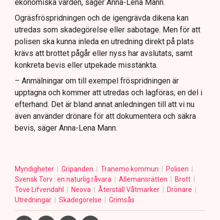
ekonomiska värden, säger Anna-Lena Mann.
Ogräsfröspridningen och de igengrävda dikena kan
utredas som skadegörelse eller sabotage. Men för att
polisen ska kunna inleda en utredning direkt på plats
krävs att brottet pågår eller nyss har avslutats, samt
konkreta bevis eller utpekade misstänkta.
– Anmälningar om till exempel fröspridningen är
upptagna och kommer att utredas och lagföras, en del i
efterhand. Det är bland annat anledningen till att vi nu
även använder drönare för att dokumentera och säkra
bevis, säger Anna-Lena Mann.
Myndigheter
Gripanden
Tranemo kommun
Polisen
Svensk Torv : en naturlig råvara
Allemansrätten
Brott
Tove Lifvendahl
Neova
Återställ Våtmarker
Drönare
Utredningar
Skadegörelse
Grimsås