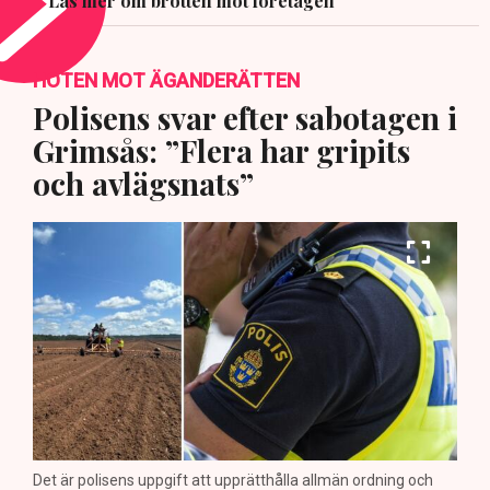
Läs mer om brotten mot företagen
HOTEN MOT ÄGANDERÄTTEN
Polisens svar efter sabotagen i
Grimsås: ”Flera har gripits
och avlägsnats”
Det är polisens uppgift att upprätthålla allmän ordning och