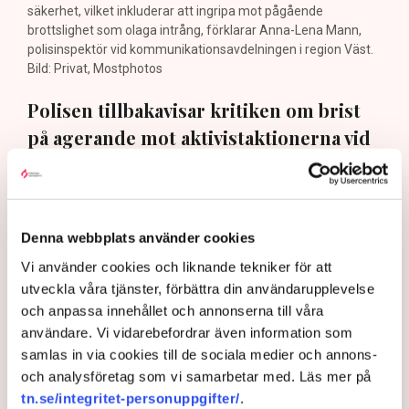
säkerhet, vilket inkluderar att ingripa mot pågående
brottslighet som olaga intrång, förklarar Anna-Lena Mann,
polisinspektör vid kommunikationsavdelningen i region Väst.
Bild: Privat, Mostphotos
Polisen tillbakavisar kritiken om brist
på agerande mot aktivistaktionerna vid
torvtäkten i Grimsås. ”Det har gjorts
både avvisanden, avlägsnanden och
gripanden”, säger Anna-Lena Mann,
Denna webbplats använder cookies
polisinspektör i region Väst, till TN.
Vi använder cookies och liknande tekniker för att
utveckla våra tjänster, förbättra din användarupplevelse
Torvtäkten i Grimsås i Tranemo kommun har sedan 28
och anpassa innehållet och annonserna till våra
juli stoppats av aktivistgruppen Återställ Våtmarker
användare. Vi vidarebefordrar även information som
efter att aktivister har klättrat upp på
torvproducenten
samlas in via cookies till de sociala medier och annons-
Neovas maskiner
, grävt igen diken och spridit
och analysföretag som vi samarbetar med. Läs mer på
ogräsfrön över täkten.
tn.se/integritet-personuppgifter/
.