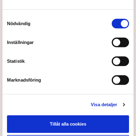
Aktivisterna klättrar upp på
maskiner – polisen kan inte
avvisa dem: ”Upptrappning
Samtyckesval
på helt ny nivå”
Nödvändig
Näringsliv
Inställningar
AI-sammanfattning
Torvtäkten i Grimsås har stoppats av aktivister
Statistik
sedan 28 juli.
Polisen kritiseras för bristande agerande vid
Marknadsföring
aktionerna.
Polisinspektör Anna-Lena Mann förklarar polisens
agerande på plats.
Visa detaljer
40 personer misstänks med cirka 120
brottsmisstankar kopplade.
Läs mer
Tillåt alla cookies
Polisen använder drönare och uniformerad polis
för att dokumentera bevis.
Polisen, som befinner sig på plats, kritiseras för att inte