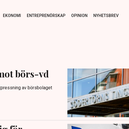
EKONOMI
ENTREPRENÖRSKAP
OPINION
NYHETSBREV
mot börs-vd
utpressning av börsbolaget
ig för