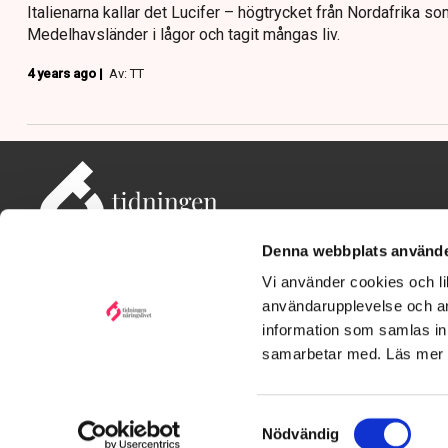
Italienarna kallar det Lucifer – högtrycket från Nordafrika som
Medelhavsländer i lågor och tagit mångas liv.
4 years ago |
Av: TT
Denna webbplats använde
Vi använder cookies och lik
användarupplevelse och an
information som samlas in 
Adress: Tidningen Näringslivet, 114 82 Stockholm
Besöksadress: Storgatan 19, Stockholm
samarbetar med. Läs mer
Kontakt: redaktionen@tn.se
Samtyckesval
Nödvändig