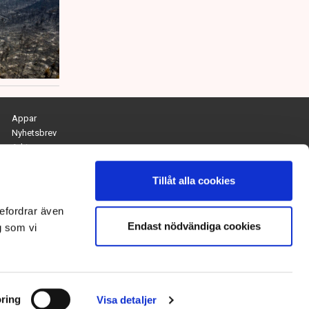
Appar
Nyhetsbrev
Arkiv
Kontakta redaktionen
Personuppgifts- och cookiepolicy
Tillåt alla cookies
Om Tidningen Näringslivet
efordrar även
Endast nödvändiga cookies
Chefredaktör och ansvarig utgivare:
g som vi
Anna Dalqvist
Kontakt: anna.dalqvist@tn.se
ring
Visa detaljer