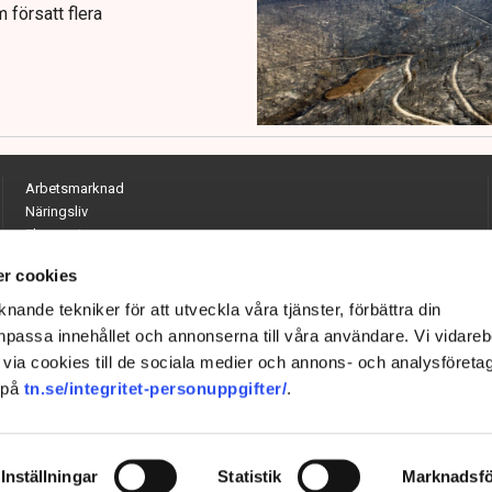
 försatt flera
Arbetsmarknad
Näringsliv
Ekonomi
Entreprenörskap
r cookies
Opinion
Hållbarhet
nande tekniker för att utveckla våra tjänster, förbättra din
Utrikes
passa innehållet och annonserna till våra användare. Vi vidareb
Krönikor
via cookies till de sociala medier och annons- och analysföreta
Quiz
 på
tn.se/integritet-personuppgifter/
.
Inställningar
Statistik
Marknadsfö