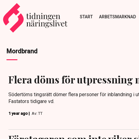
START
ARBETSMARKNAD
Mordbrand
Flera döms för utpressning 
Södertörns tingsrätt dömer flera personer för inblandning i 
Fastators tidigare vd.
1 year ago |
Av: TT
Företagaren som inte viker s