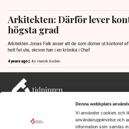
Arkitekten: Därför lever kont
högsta grad
Arkitekten Jonas Falk anser att de som dömer ut kontoret e
helt fel ute, skriver han i en krönika i Chef.
4 years ago |
Av: Henrik Svidén
Denna webbplats använde
Vi använder cookies och lik
användarupplevelse och an
information som samlas in 
Adress: Tidningen Näringslivet, 114 82 Stockholm