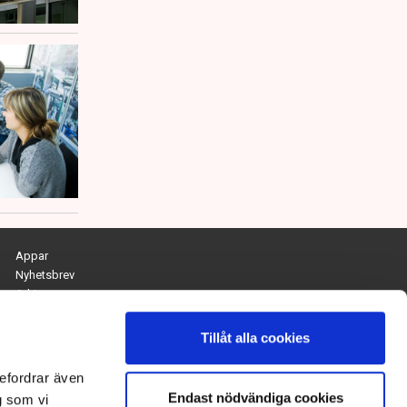
Appar
Nyhetsbrev
Arkiv
Kontakta redaktionen
Personuppgifts- och cookiepolicy
Tillåt alla cookies
Om Tidningen Näringslivet
efordrar även
Endast nödvändiga cookies
Chefredaktör och ansvarig utgivare:
g som vi