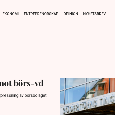
EKONOMI
ENTREPRENÖRSKAP
OPINION
NYHETSBREV
mot börs-vd
utpressning av börsbolaget