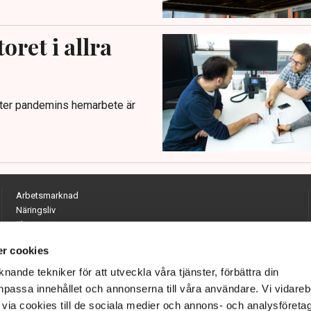
oret i allra
fter pandemins hemarbete är
Arbetsmarknad
Näringsliv
Ekonomi
Entreprenörskap
r cookies
Opinion
Hållbarhet
nande tekniker för att utveckla våra tjänster, förbättra din
Utrikes
passa innehållet och annonserna till våra användare. Vi vidareb
Krönikor
via cookies till de sociala medier och annons- och analysföreta