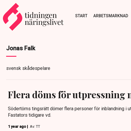
START
ARBETSMARKNAD
Jonas Falk
svensk skådespelare
Flera döms för utpressning 
Södertörns tingsrätt dömer flera personer för inblandning i 
Fastators tidigare vd.
1 year ago |
Av: TT